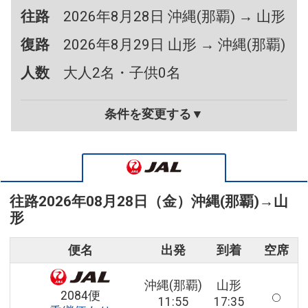
往路
2026年8月28日 沖縄(那覇) → 山形
復路
2026年8月29日 山形 → 沖縄(那覇)
人数
大人2名・子供0名
条件を変更する▼
往路
2026年08月28日（金）
沖縄(那覇)
→
山
形
便名
出発
到着
空席
沖縄(那覇)
山形
2084便
11:55
17:35