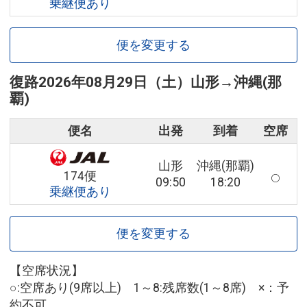
乗継便あり
便を変更する
復路
2026年08月29日（土）
山形
→
沖縄(那
覇)
便名
出発
到着
空席
山形
沖縄(那覇)
174便
09:50
18:20
乗継便あり
便を変更する
【空席状況】
○:空席あり(9席以上) 1～8:残席数(1～8席) ×：予
約不可