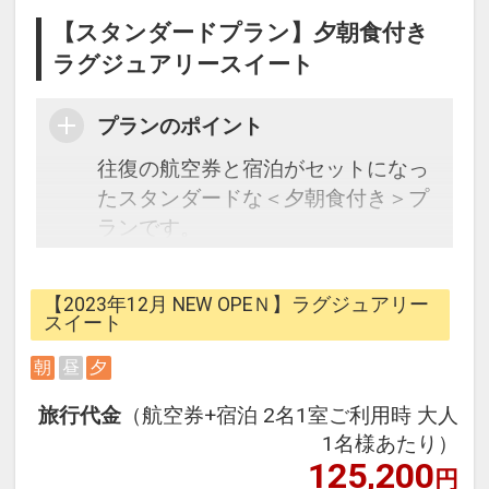
【スタンダードプラン】夕朝食付き
ラグジュアリースイート
プランのポイント
往復の航空券と宿泊がセットになっ
たスタンダードな＜夕朝食付き＞プ
ランです。
フライトと宿泊を自由に組み合わせ
【2023年12月 NEW OPEＮ】ラグジュアリー
できるダイナミックパッケージだか
スイート
ら、一都市滞在はもちろん周遊旅行
朝
昼
夕
にも最適！
旅行期間中の1泊だけの宿泊や延
旅行代金
（航空券+宿泊 2名1室ご利用時 大人
泊・飛び泊なども自由自在です。
1名様あたり）
フライトは、安心のJAL（または
125,200
円