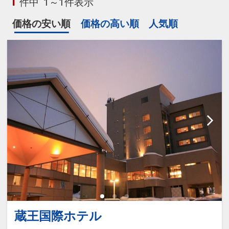
1
件中
1～1件表示
価格の安い順
価格の高い順
人気順
蔵王国際ホテル