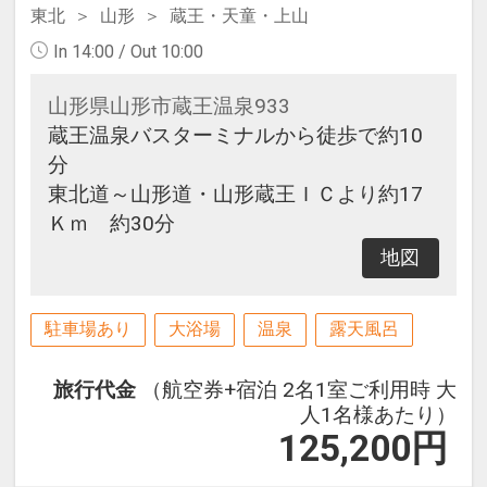
東北
山形
蔵王・天童・上山
In 14:00 / Out 10:00
山形県山形市蔵王温泉933
蔵王温泉バスターミナルから徒歩で約10
分
東北道～山形道・山形蔵王ＩＣより約17
Ｋｍ 約30分
地図
駐車場あり
大浴場
温泉
露天風呂
旅行代金
（航空券+宿泊 2名1室ご利用時 大
人1名様あたり）
125,200
円