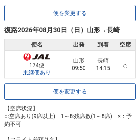
便を変更する
復路
2026年08月30日（日）
山形
→
長崎
便名
出発
到着
空席
山形
長崎
174便
09:50
14:15
乗継便あり
便を変更する
【空席状況】
○:空席あり(9席以上) 1～8:残席数(1～8席) ×：予
約不可
【フライト差額/1名】