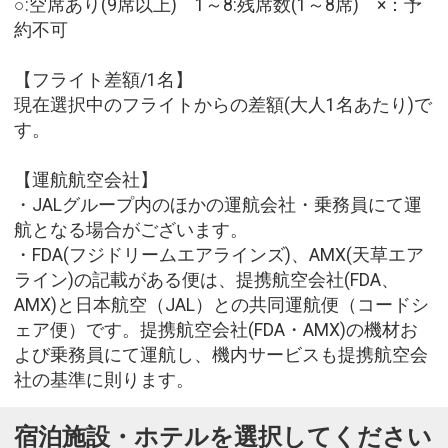
○:空席あり(9席以上) 1～8:残席数(1～8席) ×：予
約不可
【フライト差額/1名】
現在選択中のフライトからの差額(大人1名あたり)で
す。
【運航航空会社】
・JALグループ内のほかの運航会社・乗務員にて運
航となる場合がございます。
・FDA(フジドリームエアラインズ)、AMX(天草エア
ライン)の記載がある便は、提携航空会社(FDA、
AMX)と日本航空（JAL）との共同運航便（コードシ
ェア便）です。提携航空会社(FDA・AMX)の機材お
よび乗務員にて運航し、機内サービスも提携航空会
社の基準に則ります。
宿泊施設・ホテルを選択してください