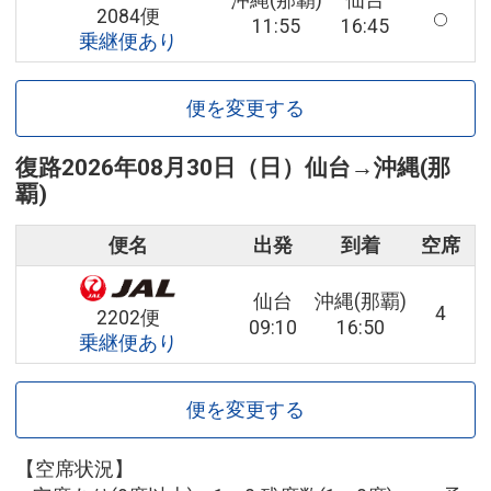
沖縄(那覇)
仙台
2084便
11:55
16:45
乗継便あり
便を変更する
復路
2026年08月30日（日）
仙台
→
沖縄(那
覇)
便名
出発
到着
空席
仙台
沖縄(那覇)
4
2202便
09:10
16:50
乗継便あり
便を変更する
【空席状況】