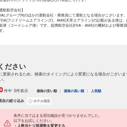
長崎
仙台
運航航空会社】
2
+11,000円
2374便
12:50
16:45
JALグループ内のほかの運航会社・乗務員にて運航となる場合がございます
乗継便あり
FDA(フジドリームエアラインズ)、AMX(天草エアライン)の記載がある便は、提
航便（コードシェア便）です。提携航空会社(FDA・AMX)の機材および乗
長崎
仙台
7
+1,100円
2376便
す。
15:15
18:15
乗継便あり
クラスJを利用する
+3,600円
3
長崎
仙台
6
+1,100円
2376便
15:15
21:05
乗継便あり
ください
クラスJを利用する
+14,600円
2
に更新されるため、検索のタイミングにより変更になる場合がございま
い。
0
件中
0件表示
価格の安い順
価格の高い順
人気順
現在の絞り込み
ホテル指定
条件に当てはまる宿泊施設が見つかりませんでした。
以下をお試しください。
・人数当たり部屋数を変更する