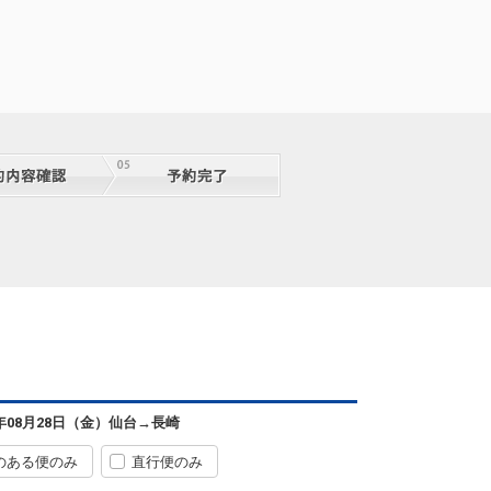
仙台
長崎
3
+0円
00便
07:35
14:45
便あり
クラスJを利用する
+2,600円
3
仙台
長崎
2
+6,700円
00便
07:35
12:20
便あり
クラスJを利用する
+14,700円
5
仙台
長崎
6年08月28日（金）
仙台
→
長崎
7
+1,200円
02便
09:20
12:20
便あり
のある便のみ
直行便のみ
クラスJを利用する
+34,200円
3