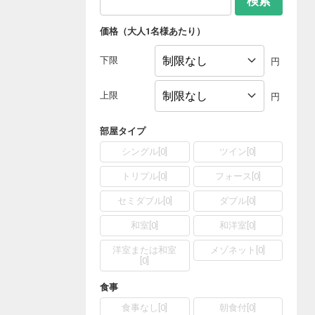
検索
価格（大人1名様あたり）
下限
円
上限
円
部屋タイプ
シングル
[
0
]
ツイン
[
0
]
トリプル
[
0
]
フォース
[
0
]
セミダブル
[
0
]
ダブル
[
0
]
和室
[
0
]
和洋室
[
0
]
洋室または和室
メゾネット
[
0
]
[
0
]
食事
食事なし
[
0
]
朝食付
[
0
]