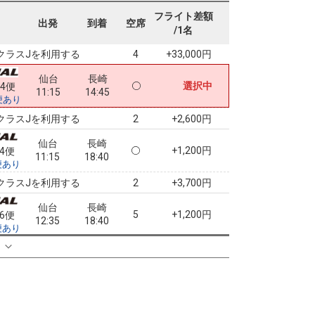
仙台
長崎
フライト差額
+0円
02便
出発
到着
空席
09:20
14:45
/1名
便あり
クラスJを利用する
+33,000円
4
仙台
長崎
選択中
04便
11:15
14:45
便あり
クラスJを利用する
+2,600円
2
仙台
長崎
+1,200円
04便
11:15
18:40
便あり
クラスJを利用する
+3,700円
2
仙台
長崎
5
+1,200円
06便
12:35
18:40
便あり
る
仙台
長崎
4
+1,200円
10便
14:55
18:40
便あり
クラスJを利用する
+14,700円
2