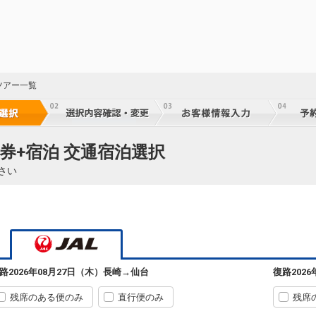
ツアー一覧
22
券+宿泊 交通宿泊選択
乗継
さい
22
乗継
路
2026年08月27日（木）
長崎
→
仙台
復路
202
22
乗継
残席のある便のみ
直行便のみ
残席