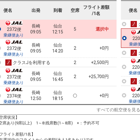
フライト差額
22
便名
出発
到着
空席
便名
/1名
乗継
長崎
仙台
5
選択中
2372便
09:05
12:15
乗継便あり
22
乗継
長崎
仙台
2
+0円
2372便
09:05
14:20
乗継便あり
クラスJを利用する
+2,500円
2
22
乗継
長崎
仙台
2
+25,700円
2372便
09:05
16:45
乗継便あり
長崎
仙台
+0円
22
2374便
12:50
18:15
乗継
乗継便あり
すべての航空便を見
クラスJを利用する
+2,500円
5
22
空席状況】
乗継
長崎
仙台
:空席あり(9席以上) 1～8:残席数(1～8席) ×：予約不可
+0円
2374便
12:50
21:05
乗継便あり
フライト差額/1名】
クラスJを利用する
+2,500円
3
在選択中のフライトからの差額(大人1名あたり)です。