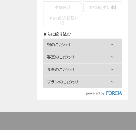
夕食付
[
0
]
1泊2食(夕朝)
[
0
]
1泊3食(夕朝昼)
[
0
]
さらに絞り込む
宿のこだわり
客室のこだわり
食事のこだわり
プランのこだわり