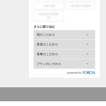
夕食付
[
0
]
1泊2食(夕朝)
[
0
]
1泊3食(夕朝昼)
[
0
]
さらに絞り込む
宿のこだわり
客室のこだわり
食事のこだわり
プランのこだわり