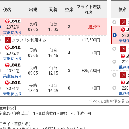
フライト差額
22
便名
出発
到着
空席
便名
/1名
乗継
長崎
仙台
3
選択中
2372便
09:05
15:05
乗継便あり
22
クラスJを利用する
+13,500円
2
乗継
長崎
仙台
4
+0円
2372便
09:05
16:45
乗継便あり
22
乗継
長崎
仙台
3
+25,700円
2372便
09:05
12:15
乗継便あり
長崎
仙台
8
+0円
22
2374便
13:00
16:45
乗継
乗継便あり
すべての航空便を見
長崎
仙台
+0円
2374便
空席状況】
13:00
18:30
乗継便あり
:空席あり(9席以上) 1～8:残席数(1～8席) ×：予約不可
22
クラスJを利用する
+2,500円
乗継
フライト差額/1名】
在選択中のフライトからの差額(大人1名あたり)です。