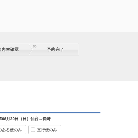
仙台
長崎
+1,200円
00便
07:35
12:30
便あり
クラスJを利用する
+3,700円
6
仙台
長崎
6年08月30日（日）
仙台
→
長崎
+0円
00便
07:35
14:15
便あり
のある便のみ
直行便のみ
クラスJを利用する
+2,600円
5