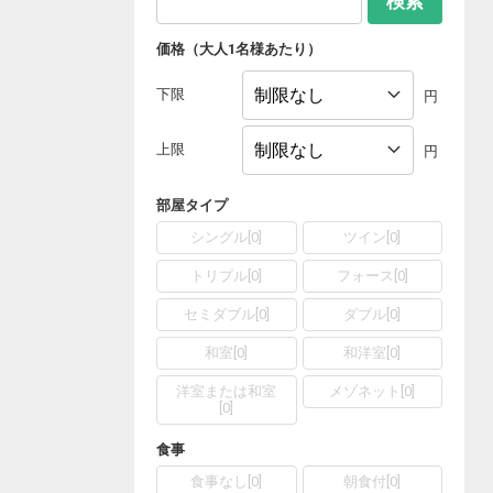
検索
価格（大人1名様あたり）
下限
円
上限
円
部屋タイプ
シングル
[
0
]
ツイン
[
0
]
トリプル
[
0
]
フォース
[
0
]
セミダブル
[
0
]
ダブル
[
0
]
和室
[
0
]
和洋室
[
0
]
洋室または和室
メゾネット
[
0
]
[
0
]
食事
食事なし
[
0
]
朝食付
[
0
]