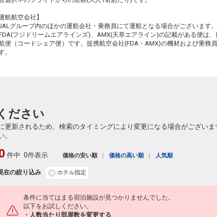
長崎
仙台
+0円
2374便
13:00
21:05
乗継便あり
運航航空会社】
22
JALグループ内のほかの運航会社・乗務員にて運航となる場合がございます
クラスJを利用する
+2,500円
8
乗継
FDA(フジドリームエアラインズ)、AMX(天草エアライン)の記載がある便は、提
航便（コードシェア便）です。提携航空会社(FDA・AMX)の機材および乗
長崎
仙台
+1,100円
2376便
す。
14:45
18:30
乗継便あり
クラスJを利用する
+3,600円
長崎
仙台
+1,100円
2376便
14:45
21:05
乗継便あり
ください
クラスJを利用する
+3,600円
に更新されるため、検索のタイミングにより変更になる場合がございま
い。
0
件中
0件表示
価格の安い順
価格の高い順
人気順
現在の絞り込み
ホテル指定
条件に当てはまる宿泊施設が見つかりませんでした。
以下をお試しください。
・人数当たり部屋数を変更する