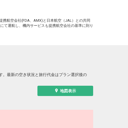
仙台
長崎
5
+21,900円
10便
15:35
18:40
。
便あり
携航空会社(FDA、AMX)と日本航空（JAL）との共同
クラスJを利用する
+34,200円
2
務員にて運航し、機内サービスも提携航空会社の基準に則り
す。最新の空き状況と旅行代金はプラン選択後の
地図表示