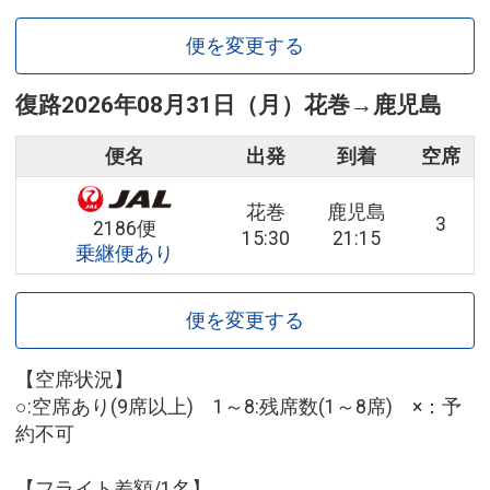
便を変更する
復路
2026年08月31日（月）
花巻
→
鹿児島
便名
出発
到着
空席
花巻
鹿児島
3
2186便
15:30
21:15
乗継便あり
便を変更する
【空席状況】
○:空席あり(9席以上) 1～8:残席数(1～8席) ×：予
約不可
【フライト差額/1名】