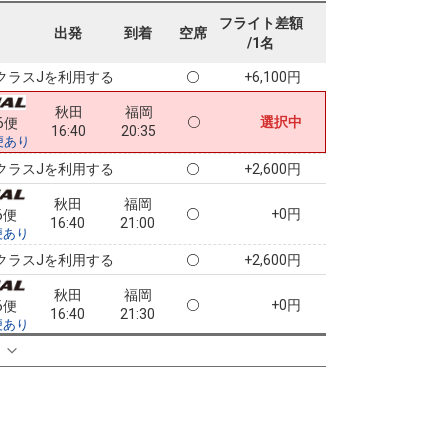
秋田
福岡
フライト差額
+3,500円
4便
出発
到着
空席
12:15
19:00
/1名
便あり
クラスJを利用する
+6,100円
秋田
福岡
選択中
6便
16:40
20:35
便あり
クラスJを利用する
+2,600円
秋田
福岡
+0円
6便
16:40
21:00
便あり
クラスJを利用する
+2,600円
秋田
福岡
+0円
6便
16:40
21:30
便あり
クラスJを利用する
+2,600円
る
6
秋田
福岡
8
+3,300円
76便
18:00
21:10
便あり