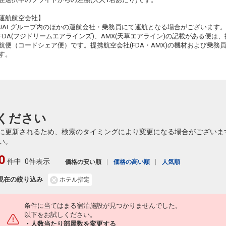
クラスJを利用する
― 円
運航航空会社】
JALグループ内のほかの運航会社・乗務員にて運航となる場合がございます
福岡
秋田
+22,500円
FDA(フジドリームエアラインズ)、AMX(天草エアライン)の記載がある便は、提
308便
10:00
15:55
航便（コードシェア便）です。提携航空会社(FDA・AMX)の機材および乗
乗継便あり
す。
クラスJを利用する
― 円
福岡
秋田
+20,200円
310便
11:00
15:55
乗継便あり
クラスJを利用する
― 円
ください
福岡
秋田
+20,200円
312便
に更新されるため、検索のタイミングにより変更になる場合がございま
11:45
15:55
乗継便あり
い。
クラスJを利用する
― 円
0
件中
0件表示
価格の安い順
価格の高い順
人気順
福岡
秋田
+20,200円
314便
12:45
20:05
現在の絞り込み
ホテル指定
乗継便あり
クラスJを利用する
― 円
条件に当てはまる宿泊施設が見つかりませんでした。
福岡
秋田
以下をお試しください。
+22,500円
316便
・人数当たり部屋数を変更する
14:00
20:05