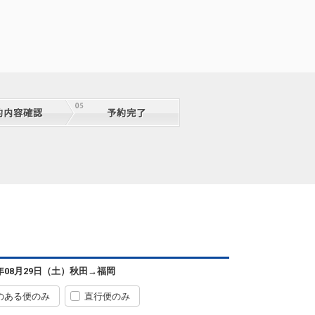
秋田
福岡
+3,300円
72便
09:25
14:20
便あり
クラスJを利用する
+5,800円
8
秋田
福岡
+3,500円
4便
12:15
17:10
便あり
クラスJを利用する
+6,100円
秋田
福岡
6年08月29日（土）
秋田
→
福岡
+3,500円
4便
12:15
17:45
便あり
のある便のみ
直行便のみ
クラスJを利用する
+6,100円
8