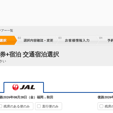
ツアー一覧
21
券+宿泊 交通宿泊選択
乗継
さい
16
乗継
路
2026年08月28日（金）
福岡
→
秋田
復路
202
16
乗継
残席のある便のみ
直行便のみ
残席