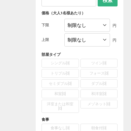
検索
価格（大人1名様あたり）
下限
円
上限
円
部屋タイプ
シングル
[
0
]
ツイン
[
0
]
トリプル
[
0
]
フォース
[
0
]
セミダブル
[
0
]
ダブル
[
0
]
和室
[
0
]
和洋室
[
0
]
洋室または和室
メゾネット
[
0
]
[
0
]
食事
食事なし
[
0
]
朝食付
[
0
]