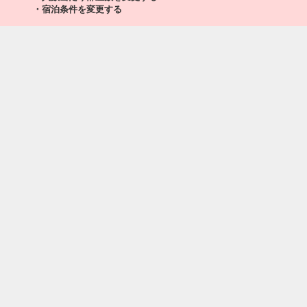
乗継便あり
・宿泊条件を変更する
クラスJを利用する
― 円
福岡
秋田
+22,500円
318便
14:40
20:05
乗継便あり
クラスJを利用する
― 円
福岡
秋田
+22,500円
320便
15:50
20:05
乗継便あり
クラスJを利用する
― 円