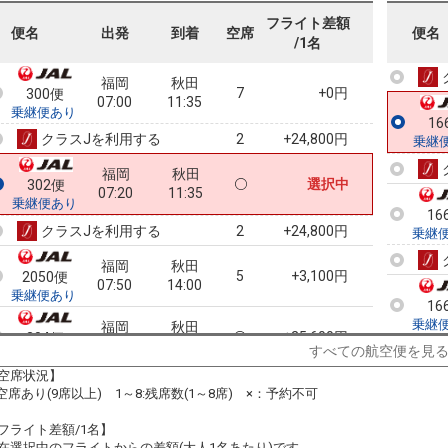
フライト差額
16
便名
出発
到着
空席
便名
/1名
乗継
福岡
秋田
7
+0円
300便
07:00
11:35
乗継便あり
16
クラスJを利用する
+24,800円
2
乗継
福岡
秋田
選択中
302便
07:20
11:35
乗継便あり
16
クラスJを利用する
+24,800円
2
乗継
福岡
秋田
5
+3,100円
2050便
07:50
14:00
乗継便あり
16
乗継
福岡
秋田
+25,600円
304便
08:05
11:35
すべての航空便を見
乗継便あり
空席状況】
クラスJを利用する
― 円
:空席あり(9席以上) 1～8:残席数(1～8席) ×：予約不可
21
乗継
福岡
秋田
+22,500円
306便
フライト差額/1名】
09:05
15:55
在選択中のフライトからの差額(大人1名あたり)です。
乗継便あり