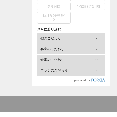
夕食付
[
0
]
1泊2食(夕朝)
[
0
]
1泊3食(夕朝昼)
[
0
]
さらに絞り込む
宿のこだわり
客室のこだわり
食事のこだわり
プランのこだわり