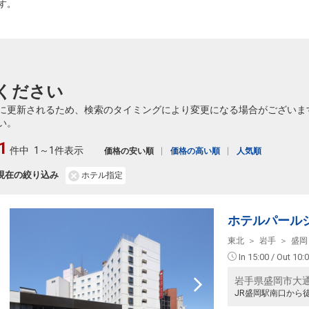
す。
ください
に更新されるため、検索のタイミングにより変更になる場合がございま
い。
1
件中
1～1件表示
価格の安い順
価格の高い順
人気順
現在の絞り込み
ホテル指定
ホテルパール
東北
岩手
盛岡
In 15:00 / Out 10:
岩手県盛岡市大通3
JR盛岡駅南口から