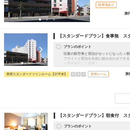
駐車場あり
旅
【スタンダードプラン】食事無 ス
プランのポイント
往復の航空券と宿泊がセットになった＜朝
フライトと宿泊を自由に組み合わせできる
ん周遊旅行にも最適！
旅行期間中の1泊だけの宿泊や延泊・飛び
フライトは、安心のJAL（またはJALグ
旅
朝
昼
夕
禁煙スタンダードツインルーム【21平米】
禁煙ルーム
オプションでレンタカーや現地交通・体験
います。
【スタンダードプラン】朝食付 ス
プランのポイント