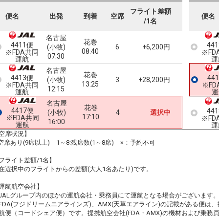
フライト差額
便名
出発
到着
空席
便名
/1名
名古屋
花巻
4411便
44
(小牧)
6
+6,200円
08:40
※FDA共同
※FD
07:30
運航
運
名古屋
花巻
4413便
44
(小牧)
3
+28,200円
13:25
※FDA共同
※FD
12:15
運航
運
名古屋
花巻
4417便
44
(小牧)
4
選択中
17:10
※FDA共同
※FD
16:00
運航
運
空席状況】
:空席あり(9席以上) 1～8:残席数(1～8席) ×：予約不可
フライト差額/1名】
在選択中のフライトからの差額(大人1名あたり)です。
運航航空会社】
JALグループ内のほかの運航会社・乗務員にて運航となる場合がございます
FDA(フジドリームエアラインズ)、AMX(天草エアライン)の記載がある便は、提
航便（コードシェア便）です。提携航空会社(FDA・AMX)の機材および乗