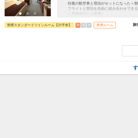
往復の航空券と宿泊がセットになった＜朝
フライトと宿泊を自由に組み合わせできる
ん周遊旅行にも最適！
旅行期間中の1泊だけの宿泊や延泊・飛び
フライトは、安心のJAL（またはJALグ
旅
朝
昼
夕
禁煙スタンダードツインルーム【21平米】
禁煙ルーム
オプションでレンタカーや現地交通・体験
います。
す