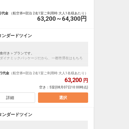
行代金
（航空券+宿泊 2名1室ご利用時 大人1名様あたり）
63,200～64,300
円
タンダードツイン
食付き＞プランです。
ダイナミックパッケージだから、一都市滞在はもちろ
泊なども自由自在です。
ループ）確約！フライトマイル50%貯まります。
行代金
（航空券+宿泊 2名1室ご利用時 大人1名様あたり）
プランなどの追加（同時予約）が可能なプランもござ
63,200
円
空き：
5室
(08月07日10:00時点)
詳細
選択
タンダードツイン