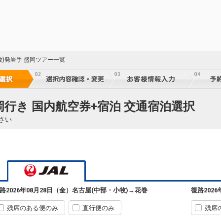
牧)発岩手 盛岡ツアー一覧
岡行き 国内航空券+宿泊 交通宿泊選択
さい
路
2026年08月28日（金）
名古屋(中部・小牧)
→
花巻
復路
202
残席のある便のみ
直行便のみ
残席