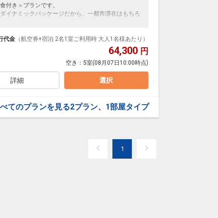
食付き＞プランです。
ダイナミックパッケージだから、一都市滞在はもちろ
泊なども自由自在です。
ループ）確約！フライトマイル50%貯まります。
行代金
（航空券+宿泊 2名1室ご利用時 大人1名様あたり）
プランなどの追加（同時予約）が可能なプランもござ
64,300
円
空き：
5室
(08月07日10:00時点)
詳細
選択
べてのプランを見る
2プラン、1部屋タイプ
1