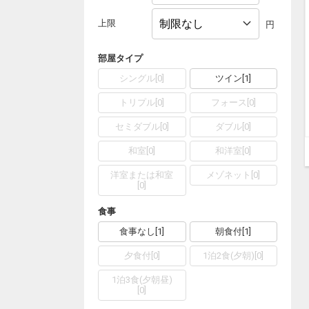
上限
円
部屋タイプ
シングル
[
0
]
ツイン
[
1
]
トリプル
[
0
]
フォース
[
0
]
セミダブル
[
0
]
ダブル
[
0
]
和室
[
0
]
和洋室
[
0
]
洋室または和室
メゾネット
[
0
]
[
0
]
食事
食事なし
[
1
]
朝食付
[
1
]
夕食付
[
0
]
1泊2食(夕朝)
[
0
]
1泊3食(夕朝昼)
[
0
]