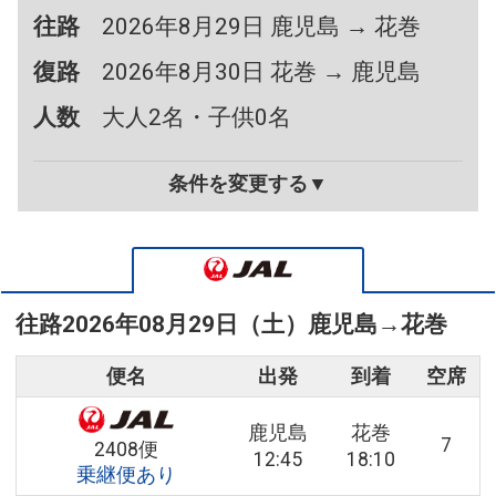
往路
2026年8月29日 鹿児島 → 花巻
復路
2026年8月30日 花巻 → 鹿児島
人数
大人2名・子供0名
条件を変更する▼
往路
2026年08月29日（土）
鹿児島
→
花巻
便名
出発
到着
空席
鹿児島
花巻
7
2408便
12:45
18:10
乗継便あり