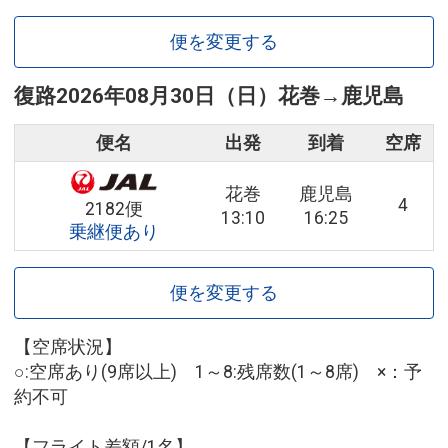
便を変更する
復路
2026年08月30日（日）
花巻
→
鹿児島
便名
出発
到着
空席
花巻
鹿児島
4
2182便
13:10
16:25
乗継便あり
便を変更する
【空席状況】
○:空席あり(9席以上) 1～8:残席数(1～8席) ×：予
約不可
【フライト差額/1名】