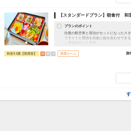
【スタンダードプラン】朝食付 和
プランのポイント
往復の航空券と宿泊がセットになったスタ
フライトと宿泊を自由に組み合わせできる
ん周遊旅行にも最適！
旅行期間中の1泊だけの宿泊や延泊・飛び
フライトは、安心のJAL（またはJALグ
旅
朝
昼
夕
和室9.5畳【禁煙室】
禁煙ルーム
オプションでレンタカーや現地交通・体験
います。
す