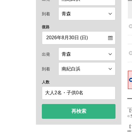
到着
復路
出発
到着
人数
再検索
【
○
【
現