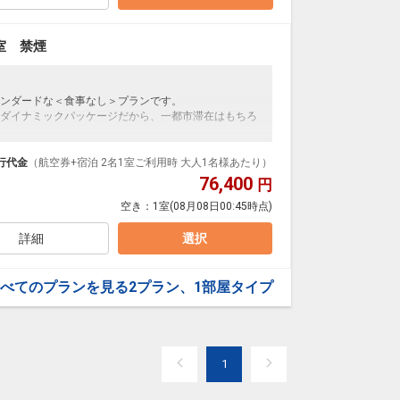
室 禁煙
ンダードな＜食事なし＞プランです。
ダイナミックパッケージだから、一都市滞在はもちろ
泊なども自由自在です。
ループ）確約！フライトマイル50%貯まります。
行代金
（航空券+宿泊 2名1室ご利用時 大人1名様あたり）
プランなどの追加（同時予約）が可能なプランもござ
76,400
円
空き：
1室
(08月08日00:45時点)
詳細
選択
べてのプランを見る
2プラン、1部屋タイプ
1