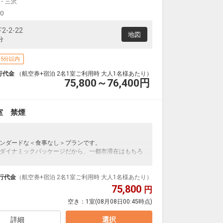
・三沢
00
-2-22
地図
分
5分以内
行代金
（航空券+宿泊 2名1室ご利用時 大人1名様あたり）
75,800～76,400
円
室 禁煙
ンダードな＜食事なし＞プランです。
ダイナミックパッケージだから、一都市滞在はもちろ
泊なども自由自在です。
ループ）確約！フライトマイル50%貯まります。
行代金
（航空券+宿泊 2名1室ご利用時 大人1名様あたり）
プランなどの追加（同時予約）が可能なプランもござ
75,800
円
空き：
1室
(08月08日00:45時点)
詳細
選択