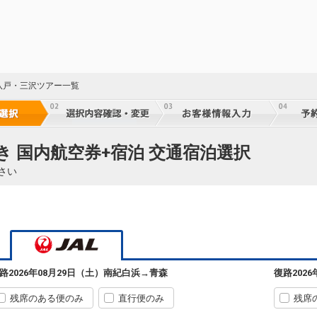
八戸・三沢ツアー一覧
き 国内航空券+宿泊 交通宿泊選択
さい
南紀白浜
青森
+1,200円
212便
09:30
14:30
乗継便あり
路
2026年08月29日（土）
南紀白浜
→
青森
復路
202
クラスJを利用する
+3,700円
3
残席のある便のみ
直行便のみ
残席
南紀白浜
青森
+1,200円
212便