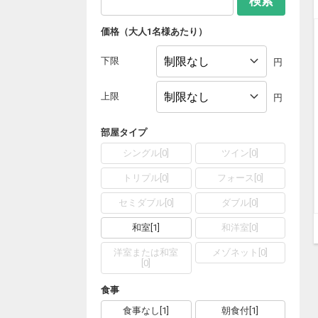
検索
価格（大人1名様あたり）
下限
円
上限
円
部屋タイプ
シングル
[
0
]
ツイン
[
0
]
トリプル
[
0
]
フォース
[
0
]
セミダブル
[
0
]
ダブル
[
0
]
和室
[
1
]
和洋室
[
0
]
洋室または和室
メゾネット
[
0
]
[
0
]
食事
食事なし
[
1
]
朝食付
[
1
]