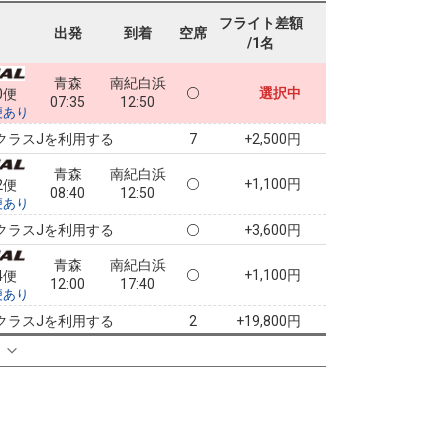
フライト差額
出発
到着
空席
/1名
青森
南紀白浜
選択中
0便
07:35
12:50
便あり
クラスJを利用する
+2,500円
7
青森
南紀白浜
+1,100円
2便
08:40
12:50
便あり
クラスJを利用する
+3,600円
青森
南紀白浜
+1,100円
4便
12:00
17:40
便あり
クラスJを利用する
+19,800円
2
る