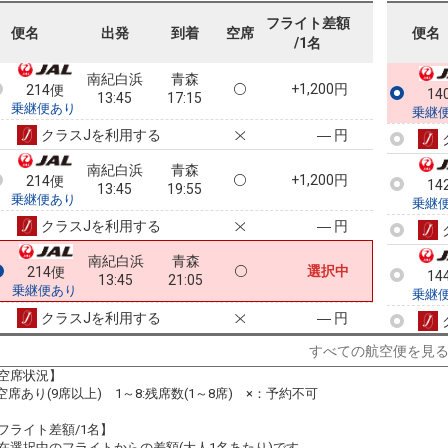
09:30
17:15
乗継便あり
フライト差額
便名
出発
到着
空席
便名
/1名
クラスJを利用する
+3,700円
南紀白浜
青森
+1,200円
214便
14
13:45
17:15
乗継便あり
乗継
クラスJを利用する
― 円
南紀白浜
青森
+1,200円
214便
14
13:45
19:55
乗継便あり
乗継
クラスJを利用する
― 円
南紀白浜
青森
選択中
214便
14
13:45
21:05
乗継便あり
乗継
クラスJを利用する
― 円
すべての航空便を見
空席状況】
:空席あり(9席以上) 1～8:残席数(1～8席) ×：予約不可
フライト差額/1名】
在選択中のフライトからの差額(大人1名あたり)です。