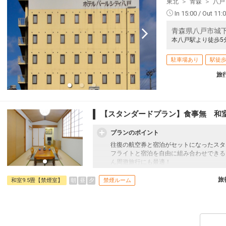
東北
青森
八戸
In 15:00 / Out 11:
青森県八戸市城下2
本八戸駅より徒歩5
駐車場あり
駅徒歩
旅
【スタンダードプラン】食事無 和
プランのポイント
往復の航空券と宿泊がセットになったスタ
フライトと宿泊を自由に組み合わせできる
ん周遊旅行にも最適！
旅行期間中の1泊だけの宿泊や延泊・飛び
フライトは、安心のJAL（またはJALグ
旅
朝
昼
夕
和室9.5畳【禁煙室】
禁煙ルーム
オプションでレンタカーや現地交通・体験
います。