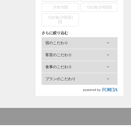
夕食付
[
0
]
1泊2食(夕朝)
[
0
]
1泊3食(夕朝昼)
[
0
]
さらに絞り込む
宿のこだわり
客室のこだわり
食事のこだわり
プランのこだわり