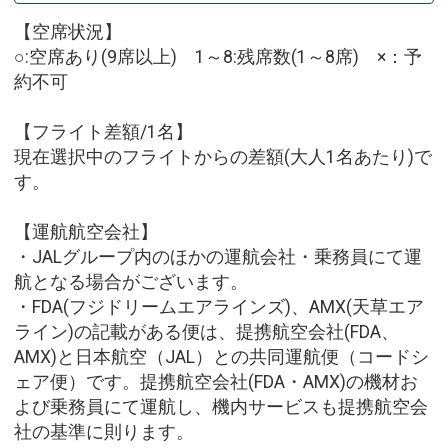
【空席状況】
○:空席あり(9席以上) 1～8:残席数(1～8席) ×：予
約不可
【フライト差額/1名】
現在選択中のフライトからの差額(大人1名あたり)で
す。
【運航航空会社】
・JALグループ内のほかの運航会社・乗務員にて運
航となる場合がございます。
・FDA(フジドリームエアラインズ)、AMX(天草エア
ライン)の記載がある便は、提携航空会社(FDA、
AMX)と日本航空（JAL）との共同運航便（コードシ
ェア便）です。提携航空会社(FDA・AMX)の機材お
よび乗務員にて運航し、機内サービスも提携航空会
社の基準に則ります。