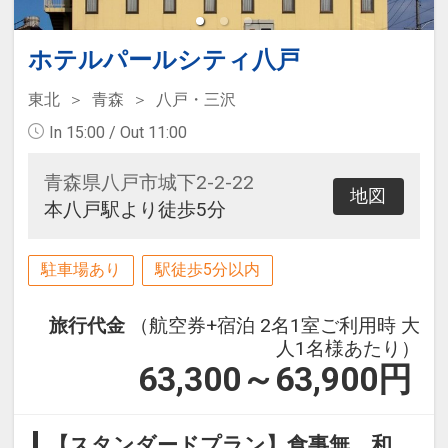
ホテルパールシティ八戸
東北
青森
八戸・三沢
In 15:00 / Out 11:00
青森県八戸市城下2-2-22
地図
本八戸駅より徒歩5分
駐車場あり
駅徒歩5分以内
旅行代金
（航空券+宿泊 2名1室ご利用時 大
人1名様あたり）
63,300～63,900
円
【スタンダードプラン】食事無 和