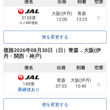
便名
出発
到着
空席
大阪(伊丹)
青森
2153便
12:00
13:25
※J-AIR運航
便を変更する
復路
2026年08月30日（日）
青森
→
大阪(伊
丹・関西・神戸)
便名
出発
到着
空席
青森
大阪(伊丹)
140便
07:35
10:40
乗継便あり
便を変更する