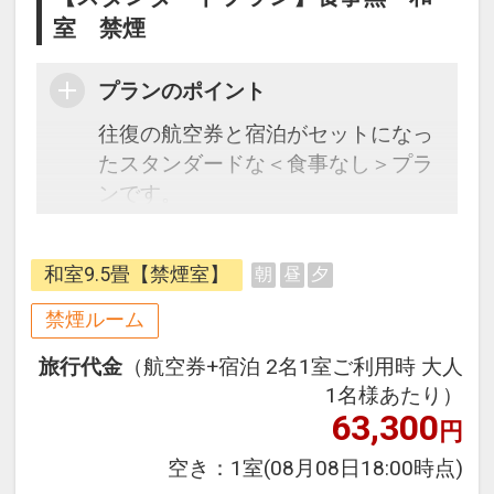
室 禁煙
プランのポイント
往復の航空券と宿泊がセットになっ
たスタンダードな＜食事なし＞プラ
ンです。
フライトと宿泊を自由に組み合わせ
できるダイナミックパッケージだか
和室9.5畳【禁煙室】
朝
昼
夕
ら、一都市滞在はもちろん周遊旅行
にも最適！
禁煙ルーム
旅行期間中の1泊だけの宿泊や延
旅行代金
（航空券+宿泊 2名1室ご利用時 大人
泊・飛び泊なども自由自在です。
1名様あたり）
フライトは、安心のJAL（または
63,300
円
JALグループ）確約！フライトマイ
ル50%貯まります。
空き：
1室
(08月08日18:00時点)
オプションでレンタカーや現地交