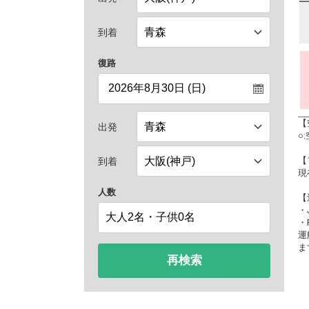
到着
復路
【
出発
○
【
到着
現
人数
【
・
・
運
ま
再検索