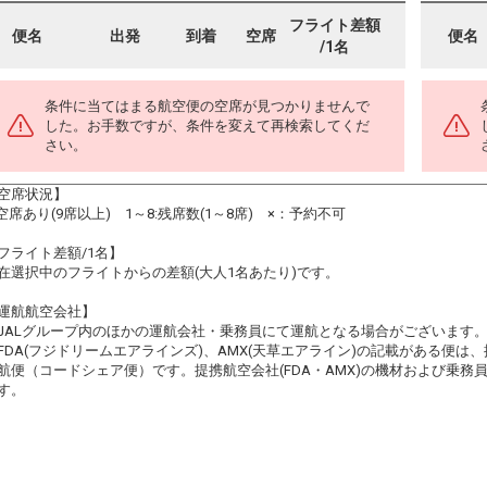
フライト差額
便名
出発
到着
空席
便名
/1名
条件に当てはまる航空便の空席が見つかりませんで
した。お手数ですが、条件を変えて再検索してくだ
さい。
空席状況】
:空席あり(9席以上) 1～8:残席数(1～8席) ×：予約不可
フライト差額/1名】
在選択中のフライトからの差額(大人1名あたり)です。
運航航空会社】
JALグループ内のほかの運航会社・乗務員にて運航となる場合がございます
FDA(フジドリームエアラインズ)、AMX(天草エアライン)の記載がある便は、提
航便（コードシェア便）です。提携航空会社(FDA・AMX)の機材および乗
す。