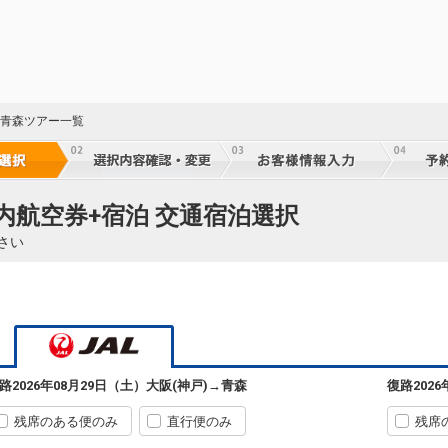
 青森ツアー一覧
国内航空券+宿泊 交通宿泊選択
さい
路
2026年08月29日（土）
大阪(神戸)
→
青森
復路
202
残席のある便のみ
直行便のみ
残席