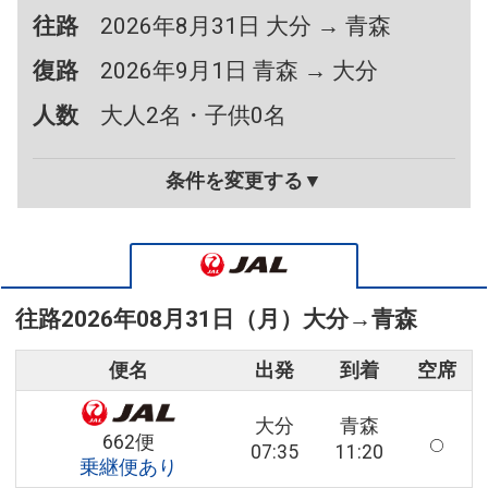
往路
2026年8月31日 大分 → 青森
復路
2026年9月1日 青森 → 大分
人数
大人2名・子供0名
条件を変更する▼
往路
2026年08月31日（月）
大分
→
青森
便名
出発
到着
空席
大分
青森
662便
07:35
11:20
乗継便あり