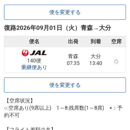
便を変更する
復路
2026年09月01日（火）
青森
→
大分
便名
出発
到着
空席
青森
大分
140便
07:35
13:40
乗継便あり
便を変更する
【空席状況】
○:空席あり(9席以上) 1～8:残席数(1～8席) ×：予
約不可
【フライト差額/1名】