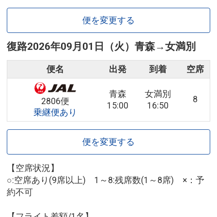
便を変更する
復路
2026年09月01日（火）
青森
→
女満別
便名
出発
到着
空席
青森
女満別
8
2806便
15:00
16:50
乗継便あり
便を変更する
【空席状況】
○:空席あり(9席以上) 1～8:残席数(1～8席) ×：予
約不可
【フライト差額/1名】