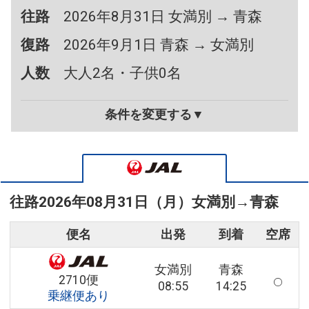
往路
2026年8月31日 女満別 → 青森
復路
2026年9月1日 青森 → 女満別
人数
大人2名・子供0名
条件を変更する▼
往路
2026年08月31日（月）
女満別
→
青森
便名
出発
到着
空席
女満別
青森
2710便
08:55
14:25
乗継便あり