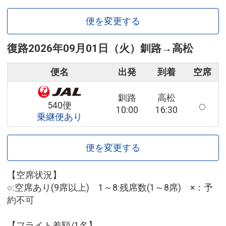
便を変更する
復路
2026年09月01日（火）
釧路
→
高松
便名
出発
到着
空席
釧路
高松
540便
10:00
16:30
乗継便あり
便を変更する
【空席状況】
○:空席あり(9席以上) 1～8:残席数(1～8席) ×：予
約不可
【フライト差額/1名】