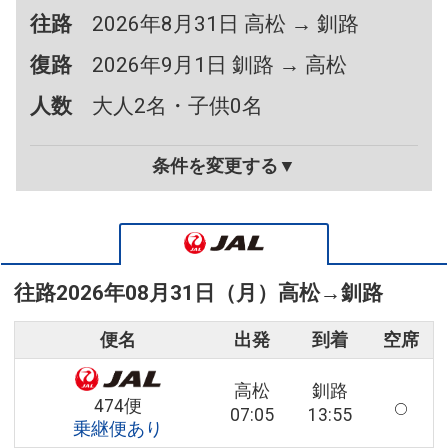
往路
2026年8月31日 高松 → 釧路
復路
2026年9月1日 釧路 → 高松
人数
大人2名・子供0名
条件を変更する▼
往路
2026年08月31日（月）
高松
→
釧路
便名
出発
到着
空席
高松
釧路
474便
07:05
13:55
乗継便あり