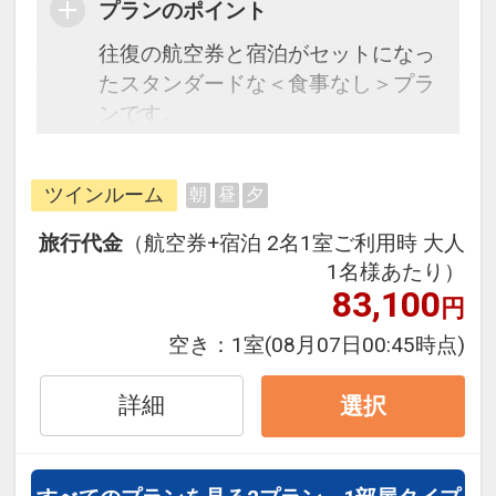
プランのポイント
往復の航空券と宿泊がセットになっ
たスタンダードな＜食事なし＞プラ
ンです。
フライトと宿泊を自由に組み合わせ
できるダイナミックパッケージだか
ツインルーム
朝
昼
夕
ら、一都市滞在はもちろん周遊旅行
にも最適！
旅行代金
（航空券+宿泊 2名1室ご利用時 大人
旅行期間中の1泊だけの宿泊や延
1名様あたり）
泊・飛び泊なども自由自在です。
83,100
円
フライトは、安心のJAL（または
空き：
1室
(08月07日00:45時点)
JALグループ）確約！フライトマイ
ル50%貯まります。
詳細
選択
オプションでレンタカーや現地交
通・体験プランなどの追加（同時予
約）が可能なプランもございます。