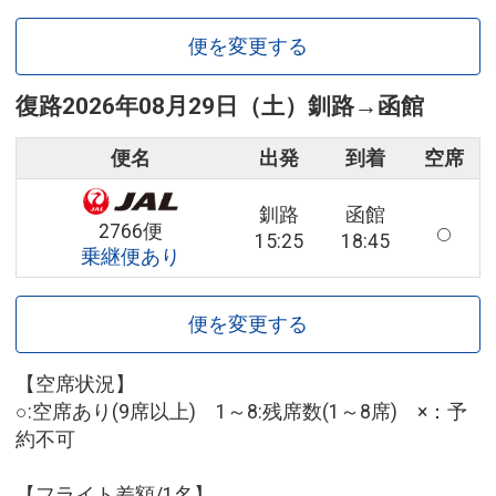
便を変更する
復路
2026年08月29日（土）
釧路
→
函館
便名
出発
到着
空席
釧路
函館
2766便
15:25
18:45
乗継便あり
便を変更する
【空席状況】
○:空席あり(9席以上) 1～8:残席数(1～8席) ×：予
約不可
【フライト差額/1名】