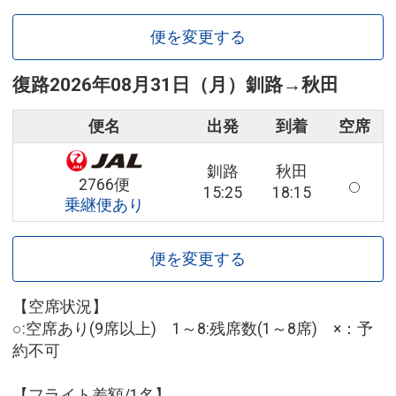
便を変更する
復路
2026年08月31日（月）
釧路
→
秋田
便名
出発
到着
空席
釧路
秋田
2766便
15:25
18:15
乗継便あり
便を変更する
【空席状況】
○:空席あり(9席以上) 1～8:残席数(1～8席) ×：予
約不可
【フライト差額/1名】