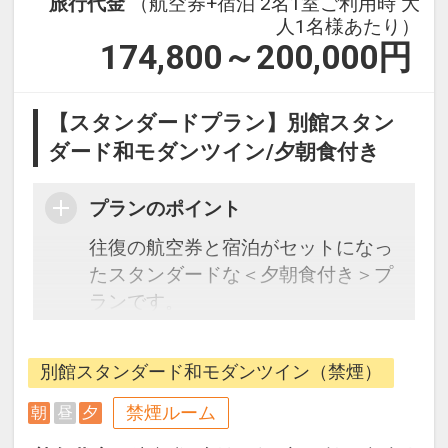
旅行代金
（航空券+宿泊 2名1室ご利用時 大
人1名様あたり）
174,800～200,000
円
【スタンダードプラン】別館スタン
ダード和モダンツイン/夕朝食付き
プランのポイント
往復の航空券と宿泊がセットになっ
たスタンダードな＜夕朝食付き＞プ
ランです。
フライトと宿泊を自由に組み合わせ
できるダイナミックパッケージだか
別館スタンダード和モダンツイン（禁煙）
ら、一都市滞在はもちろん周遊旅行
にも最適！
禁煙ルーム
朝
昼
夕
旅行期間中の1泊だけの宿泊や延