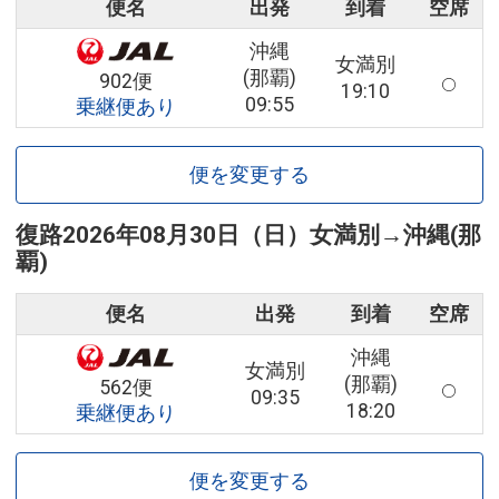
便名
出発
到着
空席
沖縄
女満別
(那覇)
902便
19:10
09:55
乗継便あり
便を変更する
復路
2026年08月30日（日）
女満別
→
沖縄(那
覇)
便名
出発
到着
空席
沖縄
女満別
(那覇)
562便
09:35
18:20
乗継便あり
便を変更する