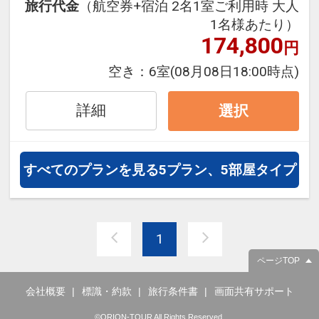
旅行代金
（航空券+宿泊 2名1室ご利用時 大人
泊・飛び泊なども自由自在です。
1名様あたり）
フライトは、安心のJAL（または
174,800
円
JALグループ）確約！フライトマイ
ル50%貯まります。
空き：
6室
(08月08日18:00時点)
オプションでレンタカーや現地交
通・体験プランなどの追加（同時予
詳細
選択
約）が可能なプランもございます
※0～5歳の添い寝のお客様は施設使
すべてのプランを見る
5プラン、5部屋タイプ
用料としてお一人様6,600円を別途
お支払い下さい(現地払い)
1
ページTOP
会社概要
標識・約款
旅行条件書
画面共有サポート
©ORION-TOUR All Rights Reserved.