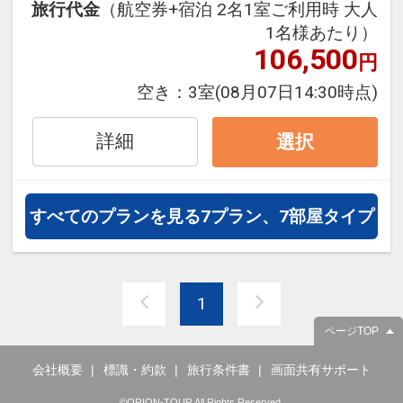
旅行代金
（航空券+宿泊 2名1室ご利用時 大人
泊・飛び泊なども自由自在です。
1名様あたり）
フライトは、安心のJAL（または
106,500
円
JALグループ）確約！フライトマイ
ル50%貯まります。
空き：
3室
(08月07日14:30時点)
オプションでレンタカーや現地交
通・体験プランなどの追加（同時予
詳細
選択
約）が可能なプランもございます
※0～5歳の添い寝のお客様は施設使
すべてのプランを見る
7プラン、7部屋タイプ
用料としてお一人様4,400円を別途
お支払い下さい(現地払い)
1
ページTOP
会社概要
標識・約款
旅行条件書
画面共有サポート
©ORION-TOUR All Rights Reserved.