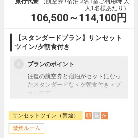
旅行代金
（航空券+宿泊 2名1室ご利用時 大
人1名様あたり）
106,500～114,100
円
【スタンダードプラン】サンセット
ツイン/夕朝食付き
プランのポイント
往復の航空券と宿泊がセットになっ
たスタンダードな＜夕朝食付き＞プ
ランです。
フライトと宿泊を自由に組み合わせ
できるダイナミックパッケージだか
サンセットツイン（禁煙）
朝
昼
夕
ら、一都市滞在はもちろん周遊旅行
にも最適！
禁煙ルーム
旅行期間中の1泊だけの宿泊や延