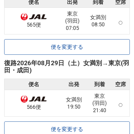
便名
出発
到着
空席
東京
女満別
(羽田)
08:50
565便
07:05
便を変更する
復路
2026年08月29日（土）
女満別
→
東京(羽
田・成田)
便名
出発
到着
空席
東京
女満別
(羽田)
19:50
566便
21:40
便を変更する