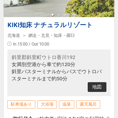
KIKI知床 ナチュラルリゾート
北海道
網走・北見・知床・羅臼
In 15:00 / Out 10:00
斜里郡斜里町ウトロ香川192
女満別空港から車で約120分
斜里バスターミナルからバスでウトロバ
スターミナルまで約50分
地図
駐車場あり
大浴場
温泉
露天風呂