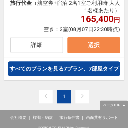
旅行代金
（航空券+宿泊 2名1室ご利用時 大人
泊・飛び泊なども自由自在です。
1名様あたり）
フライトは、安心のJAL（または
165,400
円
JALグループ）確約！フライトマイ
ル50%貯まります。
空き：
3室
(08月07日22:30時点)
オプションでレンタカーや現地交
通・体験プランなどの追加（同時予
詳細
選択
約）が可能なプランもございます
※0～5歳の添い寝のお客様は施設使
すべてのプランを見る
7プラン、7部屋タイプ
用料としてお一人様4,400円を別途
お支払い下さい(現地払い)
1
ページTOP
会社概要
標識・約款
旅行条件書
画面共有サポート
©ORION-TOUR All Rights Reserved.