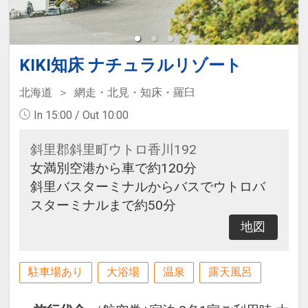
KIKI知床 ナチュラルリゾート
北海道
網走・北見・知床・羅臼
In 15:00 / Out 10:00
斜里郡斜里町ウトロ香川192
女満別空港から車で約120分
斜里バスターミナルからバスでウトロバ
スターミナルまで約50分
地図
駐車場あり
大浴場
温泉
露天風呂