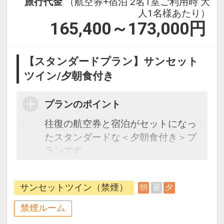
旅行代金
（航空券+宿泊 2名1室ご利用時 大
人1名様あたり）
165,400～173,000
円
【スタンダードプラン】サンセット
ツイン/夕朝食付き
プランのポイント
往復の航空券と宿泊がセットになっ
たスタンダードな＜夕朝食付き＞プ
ランです。
フライトと宿泊を自由に組み合わせ
できるダイナミックパッケージだか
サンセットツイン（禁煙）
朝
昼
夕
ら、一都市滞在はもちろん周遊旅行
にも最適！
禁煙ルーム
旅行期間中の1泊だけの宿泊や延