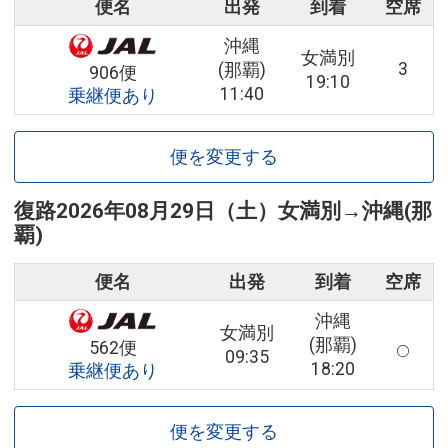
便名
出発
到着
空席
沖縄
女満別
3
(那覇)
906便
19:10
11:40
乗継便あり
便を変更する
復路
2026年08月29日（土）
女満別
→
沖縄(那
覇)
便名
出発
到着
空席
沖縄
女満別
(那覇)
562便
09:35
18:20
乗継便あり
便を変更する