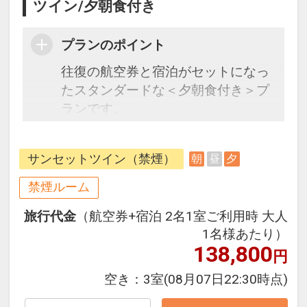
ツイン/夕朝食付き
プランのポイント
往復の航空券と宿泊がセットになっ
たスタンダードな＜夕朝食付き＞プ
ランです。
フライトと宿泊を自由に組み合わせ
できるダイナミックパッケージだか
サンセットツイン（禁煙）
朝
昼
夕
ら、一都市滞在はもちろん周遊旅行
にも最適！
禁煙ルーム
旅行期間中の1泊だけの宿泊や延
旅行代金
（航空券+宿泊 2名1室ご利用時 大人
泊・飛び泊なども自由自在です。
1名様あたり）
フライトは、安心のJAL（または
138,800
円
JALグループ）確約！フライトマイ
ル50%貯まります。
空き：
3室
(08月07日22:30時点)
オプションでレンタカーや現地交