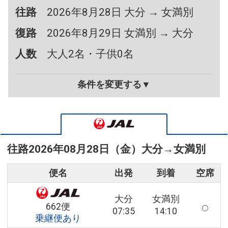
往路
2026年8月28日 大分 → 女満別
復路
2026年8月29日 女満別 → 大分
人数
大人2名・子供0名
条件を変更する▼
往路
2026年08月28日（金）
大分
→
女満別
便名
出発
到着
空席
大分
女満別
662便
07:35
14:10
乗継便あり