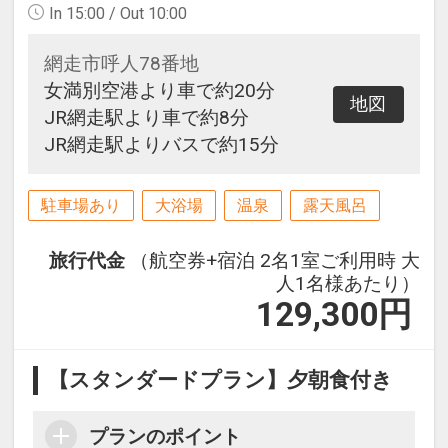
In 15:00 / Out 10:00
網走市呼人78番地
女満別空港より車で約20分
地図
JR網走駅より車で約8分
JR網走駅よりバスで約15分
駐車場あり
大浴場
温泉
露天風呂
旅行代金
（航空券+宿泊 2名1室ご利用時 大
人1名様あたり）
129,300
円
【スタンダードプラン】夕朝食付き
プランのポイント