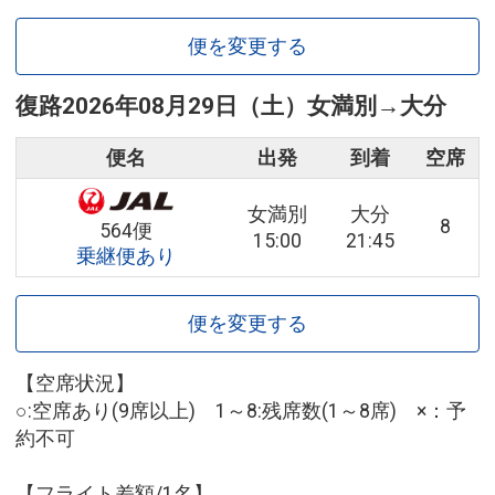
便を変更する
復路
2026年08月29日（土）
女満別
→
大分
便名
出発
到着
空席
女満別
大分
8
564便
15:00
21:45
乗継便あり
便を変更する
【空席状況】
○:空席あり(9席以上) 1～8:残席数(1～8席) ×：予
約不可
【フライト差額/1名】