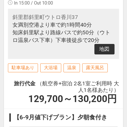
In 15:00 / Out 10:00
斜里郡斜里町ウトロ香川37
女満別空港より車で約1時間40分
知床斜里駅より路線バスで約50分（ウト
ロ温泉バス下車）下車後徒歩で20分
地図
駐車場あり
大浴場
温泉
露天風呂
旅行代金
（航空券+宿泊 2名1室ご利用時 大
人1名様あたり）
129,700～130,200
円
【6-9月値下げプラン】夕朝食付き