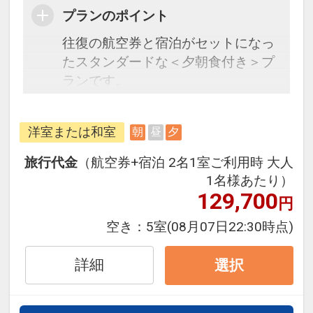
プランのポイント
往復の航空券と宿泊がセットになっ
たスタンダードな＜夕朝食付き＞プ
ランです。
フライトと宿泊を自由に組み合わせ
できるダイナミックパッケージだか
洋室または和室
朝
昼
夕
ら、一都市滞在はもちろん周遊旅行
にも最適！
旅行代金
（航空券+宿泊 2名1室ご利用時 大人
旅行期間中の1泊だけの宿泊や延
1名様あたり）
泊・飛び泊なども自由自在です。
129,700
円
フライトは、安心のJAL（または
空き：
5室
(08月07日22:30時点)
JALグループ）確約！フライトマイ
ル50%貯まります。
詳細
選択
オプションでレンタカーや現地交
通・体験プランなどの追加（同時予
約）が可能なプランもございます。