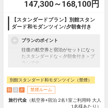
147,300～168,100
円
【スタンダードプラン】別館スタン
ダード和モダンツイン/夕朝食付き
プランのポイント
往復の航空券と宿泊がセットになっ
たスタンダードな＜夕朝食付き＞プ
ランです。
フライトと宿泊を自由に組み合わせ
できるダイナミックパッケージだか
別館スタンダード和モダンツイン（禁煙）
ら、一都市滞在はもちろん周遊旅行
にも最適！
禁煙ルーム
朝
昼
夕
旅行期間中の1泊だけの宿泊や延
旅行代金
（航空券+宿泊 2名1室ご利用時 大人
泊・飛び泊なども自由自在です。
1名様あたり）