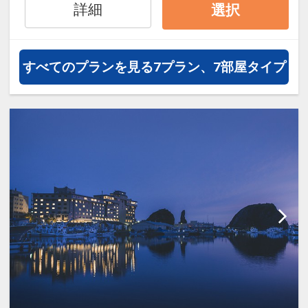
通・体験プランなどの追加（同時予
詳細
選択
約）が可能なプランもございます
※0～5歳の添い寝のお客様は施設使
すべてのプランを見る
7プラン、7部屋タイプ
用料としてお一人様4,400円を別途
お支払い下さい(現地払い)