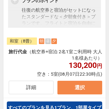
プランのポイント
往復の航空券と宿泊がセットになっ
たスタンダードな＜夕朝食付き＞プ
ランです。フライトと宿泊を自由に
組み合わせできるダイナミックパッ
ケージだから、一都市滞在はもちろ
和室（8畳）
朝
昼
夕
ん周遊旅行にも最適！
旅行期間中の1泊だけの宿泊や延
旅行代金
（航空券+宿泊 2名1室ご利用時 大人
泊・飛び泊なども自由自在です。
1名様あたり）
フライトは、安心のJAL（または
130,200
円
JALグループ）確約！フライトマイ
空き：
5室
(08月07日22:30時点)
ル50%貯まります。
オプションでレンタカーや現地交
詳細
選択
通・体験プランなどの追加（同時予
約）が可能なプランもございます。
すべてのプランを見る
1プラン、1部屋タイプ