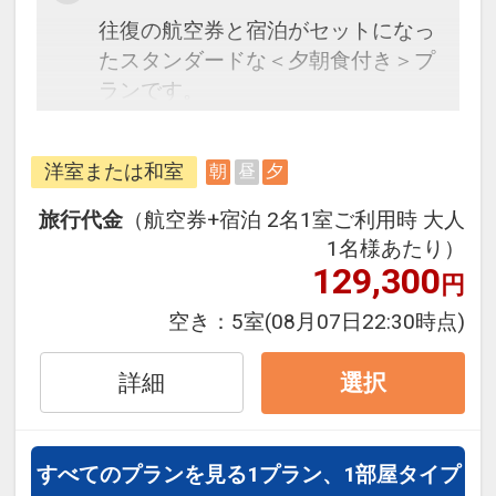
往復の航空券と宿泊がセットになっ
たスタンダードな＜夕朝食付き＞プ
ランです。
フライトと宿泊を自由に組み合わせ
できるダイナミックパッケージだか
洋室または和室
朝
昼
夕
ら、一都市滞在はもちろん周遊旅行
にも最適！
旅行代金
（航空券+宿泊 2名1室ご利用時 大人
旅行期間中の1泊だけの宿泊や延
1名様あたり）
泊・飛び泊なども自由自在です。
129,300
円
フライトは、安心のJAL（または
空き：
5室
(08月07日22:30時点)
JALグループ）確約！フライトマイ
ル50%貯まります。
詳細
選択
オプションでレンタカーや現地交
通・体験プランなどの追加（同時予
約）が可能なプランもございます。
すべてのプランを見る
1プラン、1部屋タイプ