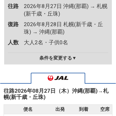
往路
2026年8月27日 沖縄(那覇) → 札幌
(新千歳・丘珠)
復路
2026年8月28日 札幌(新千歳・丘
珠) → 沖縄(那覇)
人数
大人2名・子供0名
条件を変更する▼
往路
2026年08月27日（木）
沖縄(那覇)
→
札
幌(新千歳・丘珠)
便名
出発
到着
空席