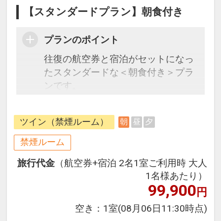
【スタンダードプラン】朝食付き
プランのポイント
往復の航空券と宿泊がセットになっ
たスタンダードな＜朝食付き＞プラ
ンです。
フライトと宿泊を自由に組み合わせ
できるダイナミックパッケージだか
ツイン（禁煙ルーム）
朝
昼
夕
ら、一都市滞在はもちろん周遊旅行
にも最適！
禁煙ルーム
旅行期間中の1泊だけの宿泊や延
旅行代金
（航空券+宿泊 2名1室ご利用時 大人
泊・飛び泊なども自由自在です。
1名様あたり）
フライトは、安心のJAL（または
99,900
円
JALグループ）確約！フライトマイ
ル50%貯まります。
空き：
1室
(08月06日11:30時点)
オプションでレンタカーや現地交