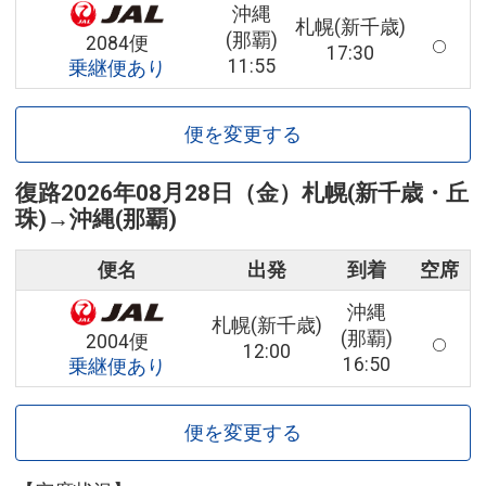
沖縄
札幌(新千歳)
(那覇)
2084便
17:30
11:55
乗継便あり
便を変更する
復路
2026年08月28日（金）
札幌(新千歳・丘
珠)
→
沖縄(那覇)
便名
出発
到着
空席
沖縄
札幌(新千歳)
(那覇)
2004便
12:00
16:50
乗継便あり
便を変更する