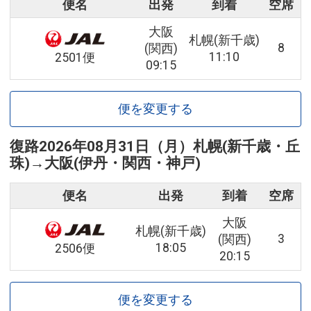
便名
出発
到着
空席
大阪
札幌(新千歳)
8
(関西)
11:10
2501便
09:15
便を変更する
復路
2026年08月31日（月）
札幌(新千歳・丘
珠)
→
大阪(伊丹・関西・神戸)
便名
出発
到着
空席
大阪
札幌(新千歳)
3
(関西)
18:05
2506便
20:15
便を変更する