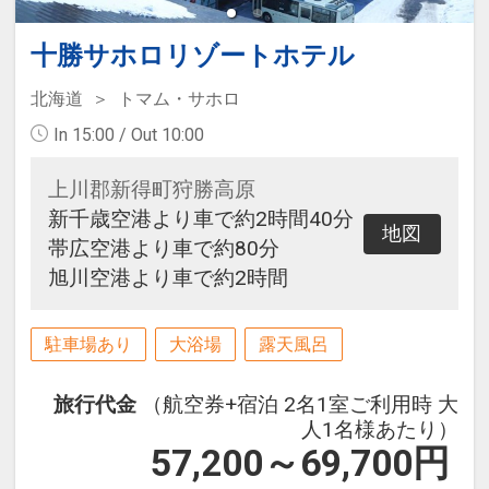
十勝サホロリゾートホテル
北海道
トマム・サホロ
In 15:00 / Out 10:00
上川郡新得町狩勝高原
新千歳空港より車で約2時間40分
地図
帯広空港より車で約80分
旭川空港より車で約2時間
駐車場あり
大浴場
露天風呂
旅行代金
（航空券+宿泊 2名1室ご利用時 大
人1名様あたり）
57,200～69,700
円