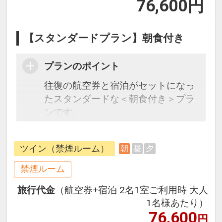
76,600
円
【スタンダードプラン】朝食付き
プランのポイント
往復の航空券と宿泊がセットになっ
たスタンダードな＜朝食付き＞プラ
ンです。
フライトと宿泊を自由に組み合わせ
できるダイナミックパッケージだか
ツイン（禁煙ルーム）
朝
昼
夕
ら、一都市滞在はもちろん周遊旅行
にも最適！
禁煙ルーム
旅行期間中の1泊だけの宿泊や延
旅行代金
（航空券+宿泊 2名1室ご利用時 大人
泊・飛び泊なども自由自在です。
1名様あたり）
フライトは、安心のJAL（または
76,600
円
JALグループ）確約！フライトマイ