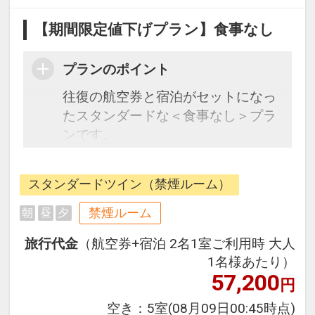
【期間限定値下げプラン】食事なし
プランのポイント
往復の航空券と宿泊がセットになっ
たスタンダードな＜食事なし＞プラ
ンです。
フライトと宿泊を自由に組み合わせ
できるダイナミックパッケージだか
スタンダードツイン（禁煙ルーム）
ら、一都市滞在はもちろん周遊旅行
にも最適！
禁煙ルーム
朝
昼
夕
旅行期間中の1泊だけの宿泊や延
旅行代金
（航空券+宿泊 2名1室ご利用時 大人
泊・飛び泊なども自由自在です。
1名様あたり）
フライトは、安心のJAL（または
57,200
円
JALグループ）確約！フライトマイ
ル50%貯まります。
空き：
5室
(08月09日00:45時点)