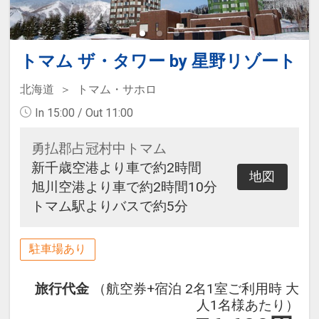
トマム ザ・タワー by 星野リゾート
北海道
トマム・サホロ
In 15:00 / Out 11:00
勇払郡占冠村中トマム
新千歳空港より車で約2時間
地図
旭川空港より車で約2時間10分
トマム駅よりバスで約5分
駐車場あり
旅行代金
（航空券+宿泊 2名1室ご利用時 大
人1名様あたり）