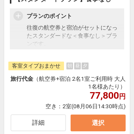
プランのポイント
往復の航空券と宿泊がセットになっ
たスタンダードな＜食事なし＞プラ
ンです。
フライトと宿泊を自由に組み合わせ
できるダイナミックパッケージだか
客室タイプおまかせ
朝
昼
夕
ら、一都市滞在はもちろん周遊旅行
にも最適！
旅行代金
（航空券+宿泊 2名1室ご利用時 大人
旅行期間中の1泊だけの宿泊や延
1名様あたり）
泊・飛び泊なども自由自在です。
77,800
円
フライトは、安心のJAL（または
空き：
2室
(08月06日14:30時点)
JALグループ）確約！フライトマイ
ル50%貯まります。
詳細
選択
オプションでレンタカーや現地交
通・体験プランなどの追加（同時予