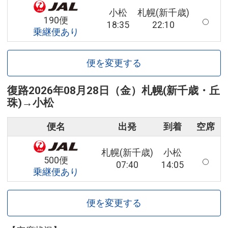
小松
札幌(新千歳)
190便
18:35
22:10
乗継便あり
便を変更する
復路
2026年08月28日（金）
札幌(新千歳・丘
珠)
→
小松
便名
出発
到着
空席
札幌(新千歳)
小松
500便
07:40
14:05
乗継便あり
便を変更する