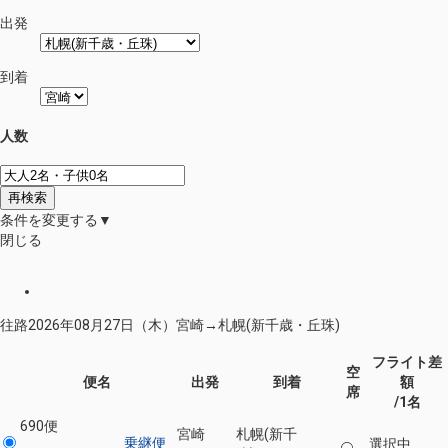
出発
到着
人数
再検索
条件を変更する▼
閉じる
往路
2026年08月27日（木）
宮崎
→
札幌(新千歳・丘珠)
フライト差
空
便名
出発
到着
額
席
/1名
690便
宮崎
札幌(新千
乗継便
選択中