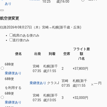
10:25
歳)
16:00
あり
航空便変更
往路
2026年08月27日（木）
宮崎
→
札幌(新千歳・丘珠)
残席のある便のみ
直行便のみ
フライト差
便名
出発
到着
空席
額
/1名
688便
宮崎
札幌(新千
2
+37,800円
07:35
歳)
11:55
乗継便あり
688便
宮崎
札幌(新千
乗継便あり
クラスJ
― 円
07:35
歳)
11:55
を利用する
688便
宮崎
札幌(新千
3
+32,000円
07:35
歳)
13:05
乗継便あり