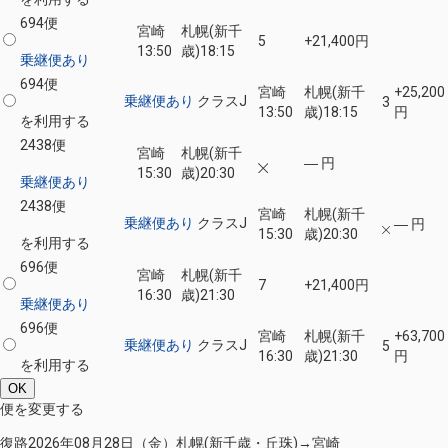
694便
宮崎
札幌(新千
5
+21,400円
13:50
歳)
18:15
乗継便あり
694便
宮崎
札幌(新千
+25,200
乗継便あり
クラスJ
3
13:50
歳)
18:15
円
を利用する
2438便
宮崎
札幌(新千
― 円
15:30
歳)
20:30
乗継便あり
2438便
宮崎
札幌(新千
乗継便あり
クラスJ
― 円
15:30
歳)
20:30
を利用する
696便
宮崎
札幌(新千
7
+21,400円
16:30
歳)
21:30
乗継便あり
696便
宮崎
札幌(新千
+63,700
乗継便あり
クラスJ
5
16:30
歳)
21:30
円
を利用する
OK
便を変更する
復路
2026年08月28日（金）
札幌(新千歳・丘珠)
→
宮崎