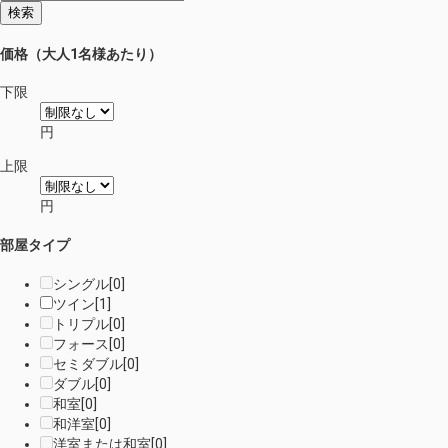
検索
価格（大人1名様あたり）
下限
円
上限
円
部屋タイプ
シングル
[
0
]
ツイン
[
1
]
トリプル
[
0
]
フォース
[
0
]
セミダブル
[
0
]
ダブル
[
0
]
和室
[
0
]
和洋室
[
0
]
洋室または和室
[
0
]