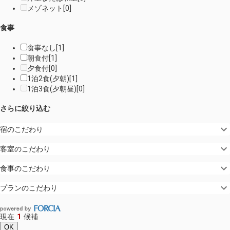
メゾネット
[
0
]
食事
食事なし
[
1
]
朝食付
[
1
]
夕食付
[
0
]
1泊2食(夕朝)
[
1
]
1泊3食(夕朝昼)
[
0
]
さらに絞り込む
宿のこだわり
客室のこだわり
食事のこだわり
プランのこだわり
現在
1
候補
OK