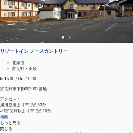
リゾートイン ノースカントリー
北海道
富良野・美瑛
In 15:00 / Out 10:00
富良野市下御料2002番地
アクセス：
旭川空港より車で約60分
JR富良野駅より車で約10分
地図
もっと見る
閉じる