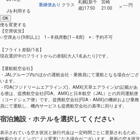
札幌(新千
宮崎
乗継便あり
クラス
― 円
歳)
17:50
21:00
Jを利用する
OK
便を変更する
【空席状況】
○:空席あり(9席以上) 1～8:残席数(1～8席) ×：予約不可
【フライト差額/1名】
現在選択中のフライトからの差額(大人1名あたり)です。
【運航航空会社】
・JALグループ内のほかの運航会社・乗務員にて運航となる場合がござ
います。
・FDA(フジドリームエアラインズ)、AMX(天草エアライン)の記載があ
る便は、提携航空会社(FDA、AMX)と日本航空（JAL）との共同運航便
（コードシェア便）です。提携航空会社(FDA・AMX)の機材および乗務
員にて運航し、機内サービスも提携航空会社の基準に則ります。
宿泊施設・ホテルを選択してください
表示されている空き状況と旅行代金は一定時間ごとに更新されるため、
検索のタイミングにより変更になる場合がございます。最新の空き状況