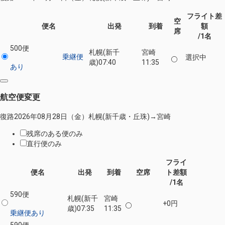
フライト差
空
便名
出発
到着
額
席
/1名
500便
札幌(新千
宮崎
乗継便
選択中
歳)
07:40
11:35
あり
航空便変更
復路
2026年08月28日（金）
札幌(新千歳・丘珠)
→
宮崎
残席のある便のみ
直行便のみ
フライ
便名
出発
到着
空席
ト差額
/1名
590便
札幌(新千
宮崎
+0円
歳)
07:35
11:35
乗継便あり
590便