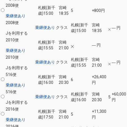
2008便
札幌(新千
宮崎
5
+800円
歳)
15:00
18:35
乗継便あり
2008便
札幌(新千
宮崎
乗継便あり
クラス
― 円
歳)
15:00
18:35
Jを利用する
2010便
札幌(新千
宮崎
― 円
歳)
15:55
21:00
乗継便あり
2010便
札幌(新千
宮崎
乗継便あり
クラス
― 円
歳)
15:55
21:00
Jを利用する
516便
札幌(新千
宮崎
+26,400
6
歳)
16:00
20:30
円
乗継便あり
516便
札幌(新千
宮崎
+60,000
乗継便あり
クラス
5
歳)
16:00
20:30
円
Jを利用する
2016便
札幌(新千
宮崎
+11,300
5
歳)
17:50
21:00
円
乗継便あり
2016便