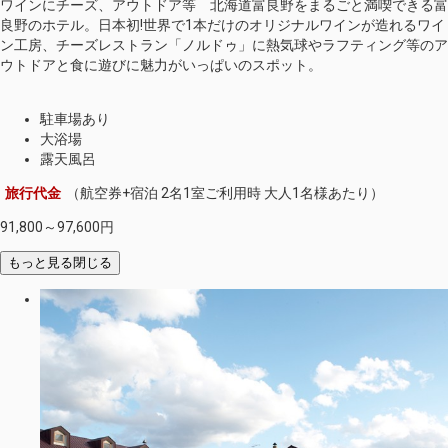
ワインにチーズ、アウトドア等 北海道富良野をまるごと満喫できる富
良野のホテル。日本初!世界で1本だけのオリジナルワインが造れるワイ
ン工房、チーズレストラン「ノルドゥ」に熱気球やラフティング等のア
ウトドアと食に遊びに魅力がいっぱいのスポット。
駐車場あり
大浴場
露天風呂
旅行代金
（航空券+宿泊 2名1室ご利用時 大人1名様あたり）
91,800～97,600
円
もっと見る
閉じる