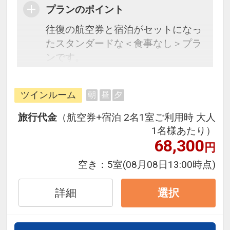
プランのポイント
往復の航空券と宿泊がセットになっ
たスタンダードな＜食事なし＞プラ
ンです。
フライトと宿泊を自由に組み合わせ
できるダイナミックパッケージだか
ツインルーム
朝
昼
夕
ら、一都市滞在はもちろん周遊旅行
にも最適！
旅行代金
（航空券+宿泊 2名1室ご利用時 大人
旅行期間中の1泊だけの宿泊や延
1名様あたり）
泊・飛び泊なども自由自在です。
68,300
円
フライトは、安心のJAL（または
空き：
5室
(08月08日13:00時点)
JALグループ）確約！フライトマイ
ル50%貯まります。
詳細
選択
オプションでレンタカーや現地交
通・体験プランなどの追加（同時予
約）が可能なプランもございます。