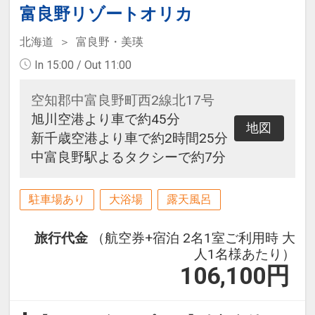
富良野リゾートオリカ
北海道
富良野・美瑛
In 15:00 / Out 11:00
空知郡中富良野町西2線北17号
旭川空港より車で約45分
地図
新千歳空港より車で約2時間25分
中富良野駅よるタクシーで約7分
駐車場あり
大浴場
露天風呂
旅行代金
（航空券+宿泊 2名1室ご利用時 大
人1名様あたり）
106,100
円