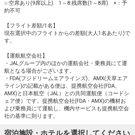
○:空席あり(9席以上) 1～8:残席数(1～8席) ×：予
約不可
【フライト差額/1名】
現在選択中のフライトからの差額(大人1名あたり)で
す。
【運航航空会社】
・JALグループ内のほかの運航会社・乗務員にて運
航となる場合がございます。
・FDA(フジドリームエアラインズ)、AMX(天草エア
ライン)の記載がある便は、提携航空会社(FDA、
AMX)と日本航空（JAL）との共同運航便（コードシ
ェア便）です。提携航空会社(FDA・AMX)の機材お
よび乗務員にて運航し、機内サービスも提携航空会
社の基準に則ります。
宿泊施設・ホテルを選択してください