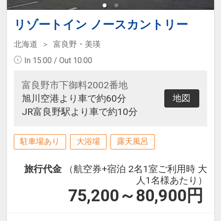
リゾートイン ノースカントリー
北海道
富良野・美瑛
In 15:00 / Out 10:00
富良野市下御料2002番地
旭川空港より車で約60分
地図
JR富良野駅より車で約10分
駐車場あり
大浴場
露天風呂
旅行代金
（航空券+宿泊 2名1室ご利用時 大
人1名様あたり）
75,200～80,900
円