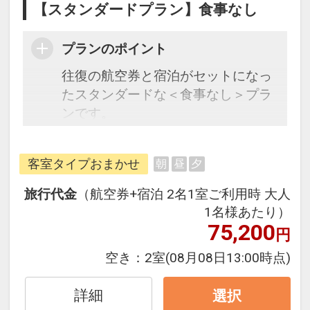
【スタンダードプラン】食事なし
プランのポイント
往復の航空券と宿泊がセットになっ
たスタンダードな＜食事なし＞プラ
ンです。
フライトと宿泊を自由に組み合わせ
できるダイナミックパッケージだか
客室タイプおまかせ
朝
昼
夕
ら、一都市滞在はもちろん周遊旅行
にも最適！
旅行代金
（航空券+宿泊 2名1室ご利用時 大人
旅行期間中の1泊だけの宿泊や延
1名様あたり）
泊・飛び泊なども自由自在です。
75,200
円
フライトは、安心のJAL（または
空き：
2室
(08月08日13:00時点)
JALグループ）確約！フライトマイ
ル50%貯まります。
詳細
選択
オプションでレンタカーや現地交