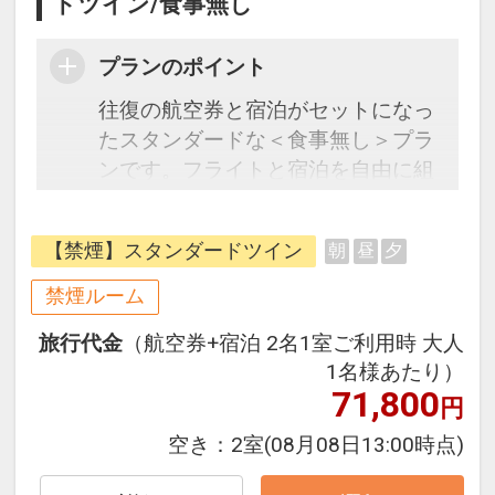
ドツイン/食事無し
プランのポイント
往復の航空券と宿泊がセットになっ
たスタンダードな＜食事無し＞プラ
ンです。フライトと宿泊を自由に組
み合わせできるダイナミックパッケ
ージだから、一都市滞在はもちろん
【禁煙】スタンダードツイン
朝
昼
夕
周遊旅行にも最適！
旅行期間中の1泊だけの宿泊や延
禁煙ルーム
泊・飛び泊なども自由自在です。
旅行代金
（航空券+宿泊 2名1室ご利用時 大人
フライトは、安心のJAL（または
1名様あたり）
JALグループ）確約！フライトマイ
71,800
円
ル50%貯まります。
オプションでレンタカーや現地交
空き：
2室
(08月08日13:00時点)
通・体験プランなどの追加（同時予