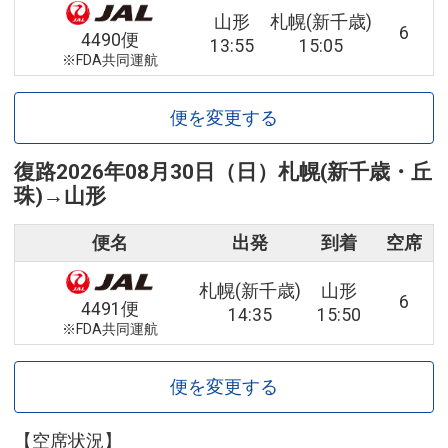
山形
札幌(新千歳)
6
4490便
13:55
15:05
※FDA共同運航
便を変更する
復路
2026年08月30日（日）
札幌(新千歳・丘
珠)
→
山形
便名
出発
到着
空席
札幌(新千歳)
山形
6
4491便
14:35
15:50
※FDA共同運航
便を変更する
【空席状況】