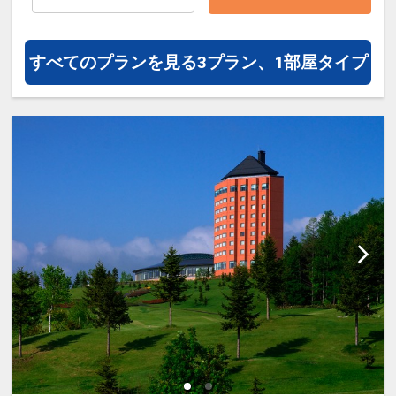
通・体験プランなどの追加（同時予
約）が可能なプランもございます。
すべてのプランを見る
3プラン、1部屋タイプ
～ボイラー不具合についてのお知ら
せ～
ボイラー不具合により、共同浴場と
一部の客室のお湯が出ない状態に
なっております。
復旧に向け修理を行っております。
お風呂につきましては、近隣ホテル
の大浴場をご案内させていただきま
す。
お客様には、大変ご不便、ご迷惑を
お掛けし申し訳ございません。