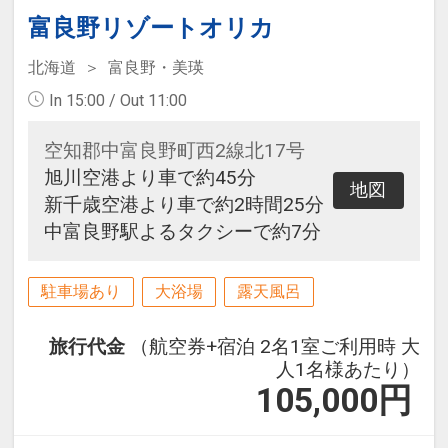
富良野リゾートオリカ
北海道
富良野・美瑛
In 15:00 / Out 11:00
空知郡中富良野町西2線北17号
旭川空港より車で約45分
地図
新千歳空港より車で約2時間25分
中富良野駅よるタクシーで約7分
駐車場あり
大浴場
露天風呂
旅行代金
（航空券+宿泊 2名1室ご利用時 大
人1名様あたり）
105,000
円