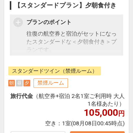
【スタンダードプラン】夕朝食付き
プランのポイント
往復の航空券と宿泊がセットになっ
たスタンダードな＜夕朝食付き＞プ
ランです。
フライトと宿泊を自由に組み合わせ
できるダイナミックパッケージだか
スタンダードツイン（禁煙ルーム）
ら、一都市滞在はもちろん周遊旅行
にも最適！
禁煙ルーム
朝
昼
夕
旅行期間中の1泊だけの宿泊や延
旅行代金
（航空券+宿泊 2名1室ご利用時 大人
泊・飛び泊なども自由自在です。
1名様あたり）
フライトは、安心のJAL（または
105,000
円
JALグループ）確約！フライトマイ
ル50%貯まります。
空き：
1室
(08月08日00:45時点)
オプションでレンタカーや現地交