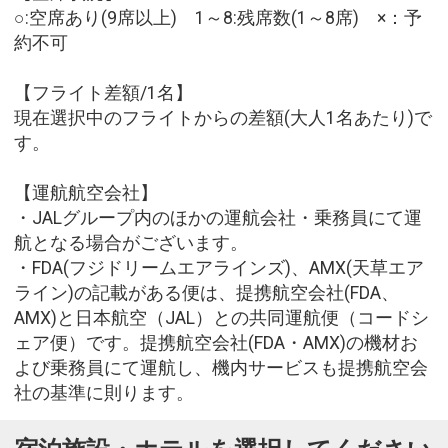
○:空席あり(9席以上) 1～8:残席数(1～8席) ×：予
約不可
【フライト差額/1名】
現在選択中のフライトからの差額(大人1名あたり)で
す。
【運航航空会社】
・JALグループ内のほかの運航会社・乗務員にて運
航となる場合がございます。
・FDA(フジドリームエアラインズ)、AMX(天草エア
ライン)の記載がある便は、提携航空会社(FDA、
AMX)と日本航空（JAL）との共同運航便（コードシ
ェア便）です。提携航空会社(FDA・AMX)の機材お
よび乗務員にて運航し、機内サービスも提携航空会
社の基準に則ります。