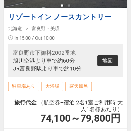
リゾートイン ノースカントリー
北海道
富良野・美瑛
In 15:00 / Out 10:00
富良野市下御料2002番地
旭川空港より車で約60分
地図
JR富良野駅より車で約10分
駐車場あり
大浴場
露天風呂
旅行代金
（航空券+宿泊 2名1室ご利用時 大
人1名様あたり）
74,100～79,800
円