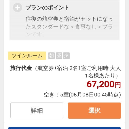
プランのポイント
往復の航空券と宿泊がセットになっ
たスタンダードな＜食事なし＞プラ
ンです。
フライトと宿泊を自由に組み合わせ
できるダイナミックパッケージだか
ツインルーム
朝
昼
夕
ら、一都市滞在はもちろん周遊旅行
にも最適！
旅行代金
（航空券+宿泊 2名1室ご利用時 大人
旅行期間中の1泊だけの宿泊や延
1名様あたり）
泊・飛び泊なども自由自在です。
67,200
円
フライトは、安心のJAL（または
空き：
5室
(08月08日00:45時点)
JALグループ）確約！フライトマイ
ル50%貯まります。
詳細
選択
オプションでレンタカーや現地交
通・体験プランなどの追加（同時予
約）が可能なプランもございます。