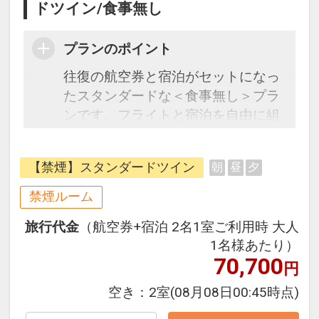
ドツイン/食事無し
プランのポイント
往復の航空券と宿泊がセットになっ
たスタンダードな＜食事無し＞プラ
ンです。フライトと宿泊を自由に組
み合わせできるダイナミックパッケ
ージだから、一都市滞在はもちろん
【禁煙】スタンダードツイン
朝
昼
夕
周遊旅行にも最適！
旅行期間中の1泊だけの宿泊や延
禁煙ルーム
泊・飛び泊なども自由自在です。
旅行代金
（航空券+宿泊 2名1室ご利用時 大人
フライトは、安心のJAL（または
1名様あたり）
JALグループ）確約！フライトマイ
70,700
円
ル50%貯まります。
オプションでレンタカーや現地交
空き：
2室
(08月08日00:45時点)
通・体験プランなどの追加（同時予