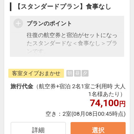
【スタンダードプラン】食事なし
プランのポイント
往復の航空券と宿泊がセットになっ
たスタンダードな＜食事なし＞プラ
ンです。
フライトと宿泊を自由に組み合わせ
できるダイナミックパッケージだか
客室タイプおまかせ
朝
昼
夕
ら、一都市滞在はもちろん周遊旅行
にも最適！
旅行代金
（航空券+宿泊 2名1室ご利用時 大人
旅行期間中の1泊だけの宿泊や延
1名様あたり）
泊・飛び泊なども自由自在です。
74,100
円
フライトは、安心のJAL（または
空き：
2室
(08月08日00:45時点)
JALグループ）確約！フライトマイ
ル50%貯まります。
詳細
選択
オプションでレンタカーや現地交