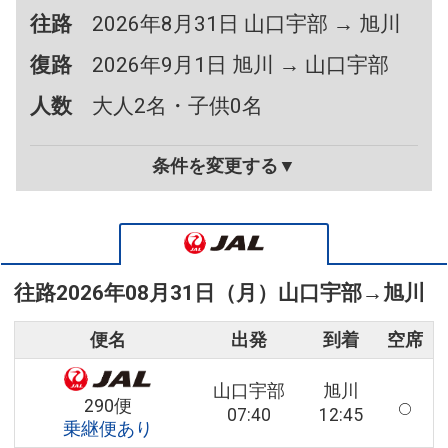
往路
2026年8月31日 山口宇部 → 旭川
復路
2026年9月1日 旭川 → 山口宇部
人数
大人2名・子供0名
条件を変更する▼
往路
2026年08月31日（月）
山口宇部
→
旭川
便名
出発
到着
空席
山口宇部
旭川
290便
07:40
12:45
乗継便あり