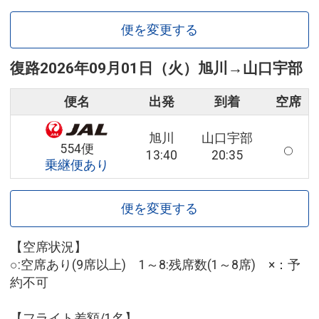
便を変更する
復路
2026年09月01日（火）
旭川
→
山口宇部
便名
出発
到着
空席
旭川
山口宇部
554便
13:40
20:35
乗継便あり
便を変更する
【空席状況】
○:空席あり(9席以上) 1～8:残席数(1～8席) ×：予
約不可
【フライト差額/1名】