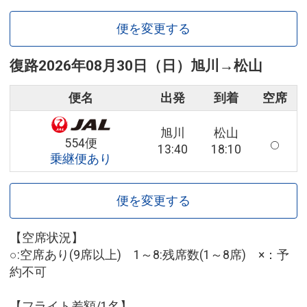
便を変更する
復路
2026年08月30日（日）
旭川
→
松山
便名
出発
到着
空席
旭川
松山
554便
13:40
18:10
乗継便あり
便を変更する
【空席状況】
○:空席あり(9席以上) 1～8:残席数(1～8席) ×：予
約不可
【フライト差額/1名】