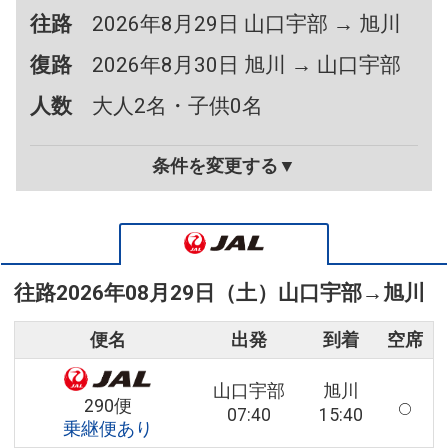
往路
2026年8月29日 山口宇部 → 旭川
復路
2026年8月30日 旭川 → 山口宇部
人数
大人2名・子供0名
条件を変更する▼
往路
2026年08月29日（土）
山口宇部
→
旭川
便名
出発
到着
空席
山口宇部
旭川
290便
07:40
15:40
乗継便あり