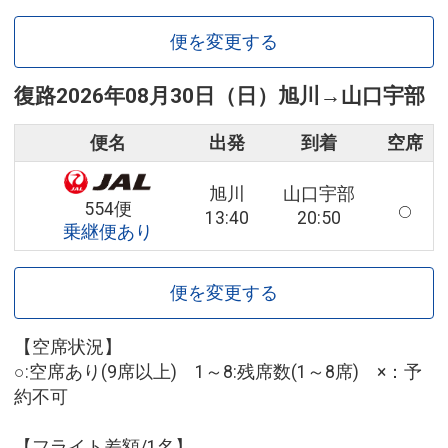
便を変更する
復路
2026年08月30日（日）
旭川
→
山口宇部
便名
出発
到着
空席
旭川
山口宇部
554便
13:40
20:50
乗継便あり
便を変更する
【空席状況】
○:空席あり(9席以上) 1～8:残席数(1～8席) ×：予
約不可
【フライト差額/1名】