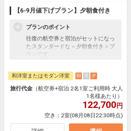
【6-9月値下げプラン】夕朝食付き
プランのポイント
往復の航空券と宿泊がセットになっ
たスタンダードな＜夕朝食付き＞プ
ランです。
フライトと宿泊を自由に組み合わせ
できるダイナミックパッケージだか
和洋室またはモダン洋室
朝
昼
夕
ら、一都市滞在はもちろん周遊旅行
にも最適！
旅行代金
（航空券+宿泊 2名1室ご利用時 大人
旅行期間中の1泊だけの宿泊や延
1名様あたり）
泊・飛び泊なども自由自在です。
122,700
円
フライトは、安心のJAL（または
空き：
2室
(08月08日22:30時点)
JALグループ）確約！フライトマイ
ル50%貯まります。