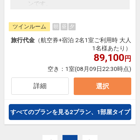
ンです。
フライトと宿泊を自由に組み合わせ
できるダイナミックパッケージだか
ツインルーム
朝
昼
夕
ら、一都市滞在はもちろん周遊旅行
にも最適！
旅行代金
（航空券+宿泊 2名1室ご利用時 大人
旅行期間中の1泊だけの宿泊や延
1名様あたり）
泊・飛び泊なども自由自在です。
89,100
円
フライトは、安心のJAL（または
空き：
1室
(08月09日22:30時点)
JALグループ）確約！フライトマイ
ル50%貯まります。
詳細
選択
オプションでレンタカーや現地交
通・体験プランなどの追加（同時予
約）が可能なプランもございます。
すべてのプランを見る
2プラン、1部屋タイプ