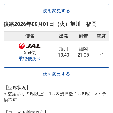
便を変更する
復路
2026年09月01日（火）
旭川
→
福岡
便名
出発
到着
空席
旭川
福岡
554便
13:40
21:05
乗継便あり
便を変更する
【空席状況】
○:空席あり(9席以上) 1～8:残席数(1～8席) ×：予
約不可
【フライト差額/1名】