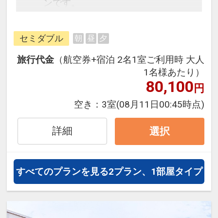
ンです。
フライトと宿泊を自由に組み合わせ
できるダイナミックパッケージだか
セミダブル
朝
昼
夕
ら、一都市滞在はもちろん周遊旅行
にも最適！
旅行代金
（航空券+宿泊 2名1室ご利用時 大人
旅行期間中の1泊だけの宿泊や延
1名様あたり）
泊・飛び泊なども自由自在です。
80,100
円
フライトは、安心のJAL（または
空き：
3室
(08月11日00:45時点)
JALグループ）確約！フライトマイ
ル50%貯まります。
詳細
選択
オプションでレンタカーや現地交
通・体験プランなどの追加（同時予
約）が可能なプランもございます。
すべてのプランを見る
2プラン、1部屋タイプ