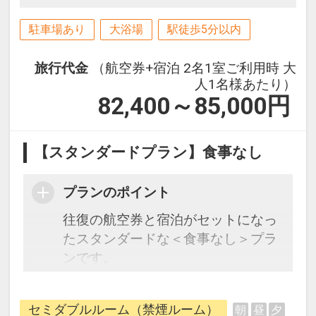
駐車場あり
大浴場
駅徒歩5分以内
旅行代金
（航空券+宿泊 2名1室ご利用時 大
人1名様あたり）
82,400～85,000
円
【スタンダードプラン】食事なし
プランのポイント
往復の航空券と宿泊がセットになっ
たスタンダードな＜食事なし＞プラ
ンです。
フライトと宿泊を自由に組み合わせ
できるダイナミックパッケージだか
セミダブルルーム（禁煙ルーム）
朝
昼
夕
ら、一都市滞在はもちろん周遊旅行