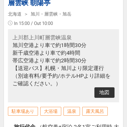
層雲峡 朝陽亭
北海道
旭川・層雲峡・旭岳
In 15:00 / Out 10:00
上川郡上川町層雲峡温泉
旭川空港より車で約1時間30分
新千歳空港より車で約4時間
帯広空港より車で約2時間30分
【送迎バス】札幌・旭川より限定運行
（別途有料/要予約/ホテルHPより詳細を
ご確認ください。）
地図
駐車場あり
大浴場
温泉
露天風呂
旅行代金
（航空券+宿泊 2名1室ご利用時 大