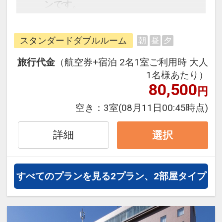
ンです。
フライトと宿泊を自由に組み合わせ
できるダイナミックパッケージだか
スタンダードダブルルーム
朝
昼
夕
ら、一都市滞在はもちろん周遊旅行
にも最適！
旅行代金
（航空券+宿泊 2名1室ご利用時 大人
旅行期間中の1泊だけの宿泊や延
1名様あたり）
泊・飛び泊なども自由自在です。
80,500
円
フライトは、安心のJAL（または
空き：
3室
(08月11日00:45時点)
JALグループ）確約！フライトマイ
ル50%貯まります。
詳細
選択
オプションでレンタカーや現地交
通・体験プランなどの追加（同時予
約）が可能なプランもございます。
すべてのプランを見る
2プラン、2部屋タイプ