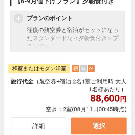
【6-9月値下げプラン】夕朝食付き
プランのポイント
往復の航空券と宿泊がセットになっ
たスタンダードな＜夕朝食付き＞プ
ランです。
フライトと宿泊を自由に組み合わせ
できるダイナミックパッケージだか
和室またはモダン洋室
朝
昼
夕
ら、一都市滞在はもちろん周遊旅行
にも最適！
旅行代金
（航空券+宿泊 2名1室ご利用時 大人
旅行期間中の1泊だけの宿泊や延
1名様あたり）
泊・飛び泊なども自由自在です。
88,600
円
フライトは、安心のJAL（または
空き：
2室
(08月11日00:45時点)
JALグループ）確約！フライトマイ
ル50%貯まります。
詳細
選択
オプションでレンタカーや現地交