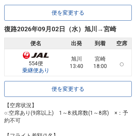
便を変更する
復路
2026年09月02日（水）
旭川
→
宮崎
便名
出発
到着
空席
旭川
宮崎
554便
13:40
18:00
乗継便あり
便を変更する
【空席状況】
○:空席あり(9席以上) 1～8:残席数(1～8席) ×：予
約不可
【フライト差額/1名】