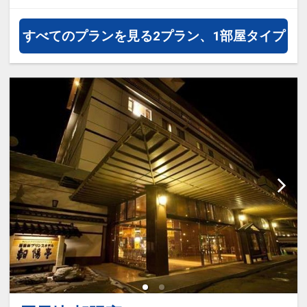
通・体験プランなどの追加（同時予
約）が可能なプランもございます。
すべてのプランを見る
2プラン、1部屋タイプ
※3～5歳の添い寝のお客様は施設使
用料としてお一人様3,300円を別途
お支払い下さい(現地払い)