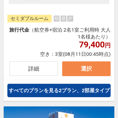
フライトと宿泊を自由に組み合わせ
できるダイナミックパッケージだか
セミダブルルーム
朝
昼
夕
ら、一都市滞在はもちろん周遊旅行
にも最適！
旅行代金
（航空券+宿泊 2名1室ご利用時 大人
旅行期間中の1泊だけの宿泊や延
1名様あたり）
泊・飛び泊なども自由自在です。
79,400
円
フライトは、安心のJAL（または
空き：
3室
(08月11日00:45時点)
JALグループ）確約！フライトマイ
ル50%貯まります。
詳細
選択
オプションでレンタカーや現地交
通・体験プランなどの追加（同時予
約）が可能なプランもございます。
すべてのプランを見る
2プラン、2部屋タイプ