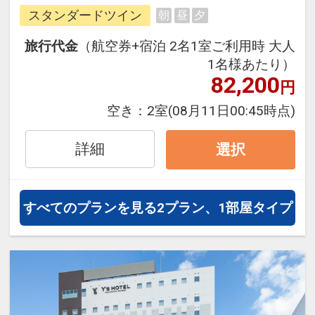
できるダイナミックパッケージだか
スタンダードツイン
朝
昼
夕
ら、一都市滞在はもちろん周遊旅行
にも最適！
旅行代金
（航空券+宿泊 2名1室ご利用時 大人
旅行期間中の1泊だけの宿泊や延
1名様あたり）
泊・飛び泊なども自由自在です。
82,200
円
フライトは、安心のJAL（または
空き：
2室
(08月11日00:45時点)
JALグループ）確約！フライトマイ
ル50%貯まります。
詳細
選択
オプションでレンタカーや現地交
通・体験プランなどの追加（同時予
約）が可能なプランもございます。
すべてのプランを見る
2プラン、1部屋タイプ