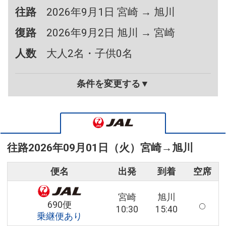
往路
2026年9月1日 宮崎 → 旭川
復路
2026年9月2日 旭川 → 宮崎
人数
大人2名・子供0名
条件を変更する▼
往路
2026年09月01日（火）
宮崎
→
旭川
便名
出発
到着
空席
宮崎
旭川
690便
10:30
15:40
乗継便あり