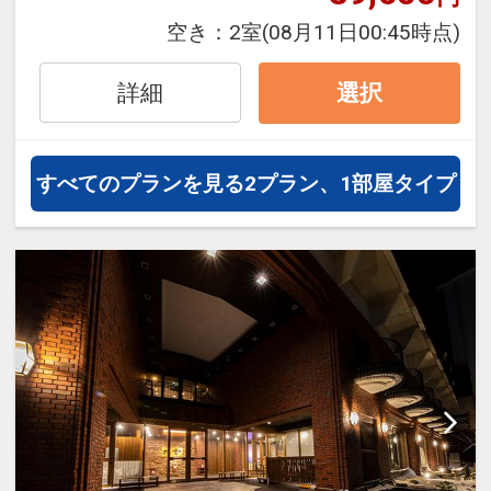
フライトは、安心のJAL（または
空き：
2室
(08月11日00:45時点)
JALグループ）確約！フライトマイ
ル50%貯まります。
詳細
選択
オプションでレンタカーや現地交
通・体験プランなどの追加（同時予
約）が可能なプランもございます。
すべてのプランを見る
2プラン、1部屋タイプ
※3～5歳の添い寝のお客様は施設使
用料としてお一人様3,300円を別途
お支払い下さい(現地払い)