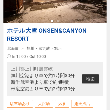
ホテル大雪 ONSEN&CANYON
RESORT
北海道
旭川・層雲峡・旭岳
In 15:00 / Out 10:00
上川郡上川町層雲峡
旭川空港より車で約1時間30分
地図
新千歳空港より車で約4時間
帯広空港より車で約2時間30分
駐車場あり
大浴場
温泉
露天風呂