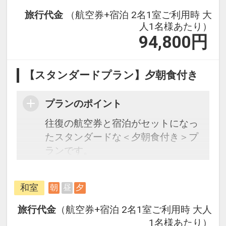
旅行代金
（航空券+宿泊 2名1室ご利用時 大
人1名様あたり）
94,800
円
【スタンダードプラン】夕朝食付き
プランのポイント
往復の航空券と宿泊がセットになっ
たスタンダードな＜夕朝食付き＞プ
ランです。
フライトと宿泊を自由に組み合わせ
できるダイナミックパッケージだか
和室
朝
昼
夕
ら、一都市滞在はもちろん周遊旅行
にも最適！
旅行代金
（航空券+宿泊 2名1室ご利用時 大人
旅行期間中の1泊だけの宿泊や延
1名様あたり）