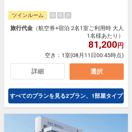
フライトと宿泊を自由に組み合わせ
できるダイナミックパッケージだか
ツインルーム
朝
昼
夕
ら、一都市滞在はもちろん周遊旅行
にも最適！
旅行代金
（航空券+宿泊 2名1室ご利用時 大人
旅行期間中の1泊だけの宿泊や延
1名様あたり）
泊・飛び泊なども自由自在です。
81,200
円
フライトは、安心のJAL（または
空き：
1室
(08月11日00:45時点)
JALグループ）確約！フライトマイ
ル50%貯まります。
詳細
選択
オプションでレンタカーや現地交
通・体験プランなどの追加（同時予
約）が可能なプランもございます。
すべてのプランを見る
2プラン、1部屋タイプ