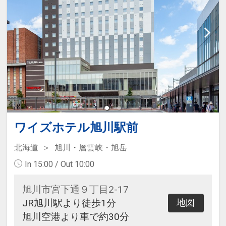
ワイズホテル旭川駅前
北海道
旭川・層雲峡・旭岳
In 15:00 / Out 10:00
旭川市宮下通９丁目2-17
JR旭川駅より徒歩1分
地図
旭川空港より車で約30分