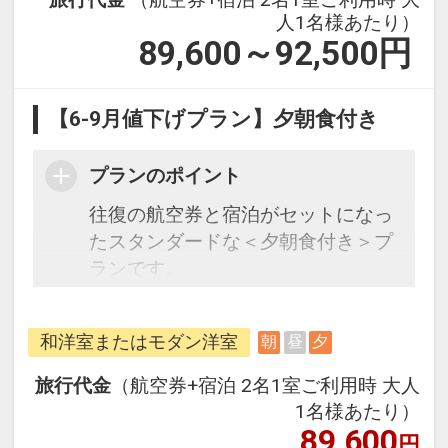
人1名様あたり）
89,600～92,500
円
【6-9月値下げプラン】夕朝食付き
プランのポイント
往復の航空券と宿泊がセットになっ
たスタンダードな＜夕朝食付き＞プ
ランです。
フライトと宿泊を自由に組み合わせ
できるダイナミックパッケージだか
和洋室またはモダン洋室
朝
昼
夕
ら、一都市滞在はもちろん周遊旅行
にも最適！
旅行代金
（航空券+宿泊 2名1室ご利用時 大人
旅行期間中の1泊だけの宿泊や延
1名様あたり）
泊・飛び泊なども自由自在です。
89,600
円