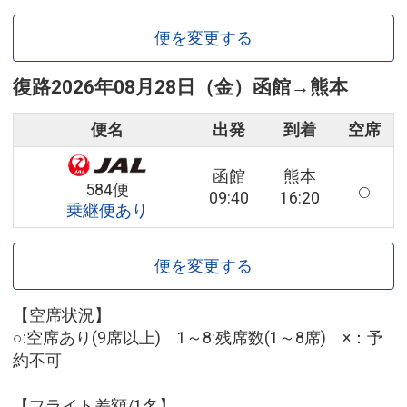
便を変更する
復路
2026年08月28日（金）
函館
→
熊本
便名
出発
到着
空席
函館
熊本
584便
09:40
16:20
乗継便あり
便を変更する
【空席状況】
○:空席あり(9席以上) 1～8:残席数(1～8席) ×：予
約不可
【フライト差額/1名】