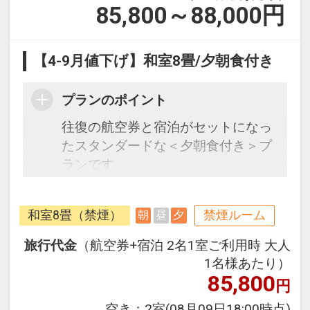
85,800～88,000
円
【4-9月値下げ】和室8畳/夕朝食付き
プランのポイント
往復の航空券と宿泊がセットになっ
たスタンダードな＜夕朝食付き＞プ
ランです。
フライトと宿泊を自由に組み合わせ
できるダイナミックパッケージだか
和室8畳（禁煙）
禁煙ルーム
朝
昼
夕
ら、一都市滞在はもちろん周遊旅行
にも最適！
旅行代金
（航空券+宿泊 2名1室ご利用時 大人
旅行期間中の1泊だけの宿泊や延
1名様あたり）
泊・飛び泊なども自由自在です。
85,800
円
フライトは、安心のJAL（または
空き：
2室
(08月09日18:00時点)