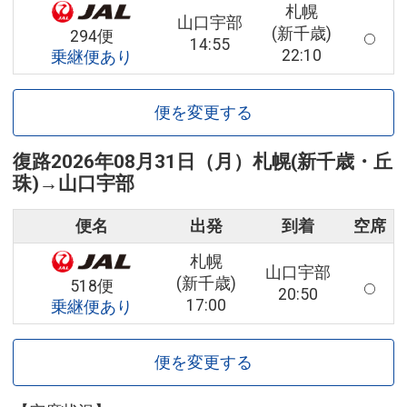
札幌
山口宇部
(新千歳)
294便
14:55
22:10
乗継便あり
便を変更する
復路
2026年08月31日（月）
札幌(新千歳・丘
珠)
→
山口宇部
便名
出発
到着
空席
札幌
山口宇部
(新千歳)
518便
20:50
17:00
乗継便あり
便を変更する