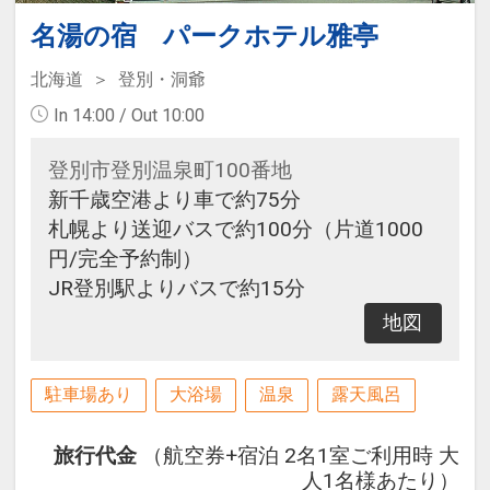
名湯の宿 パークホテル雅亭
北海道
登別・洞爺
In 14:00 / Out 10:00
登別市登別温泉町100番地
新千歳空港より車で約75分
札幌より送迎バスで約100分（片道1000
円/完全予約制）
JR登別駅よりバスで約15分
地図
駐車場あり
大浴場
温泉
露天風呂
旅行代金
（航空券+宿泊 2名1室ご利用時 大
人1名様あたり）