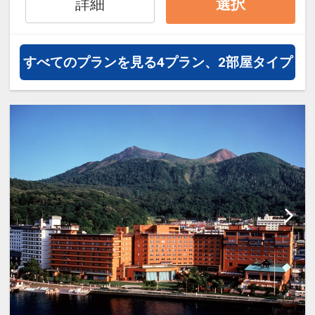
詳細
選択
オプションでレンタカーや現地交
通・体験プランなどの追加（同時予
約）が可能なプランもございます。
すべてのプランを見る
4プラン、2部屋タイプ
※施設使用料として3～5歳の添い寝
のお子様は1泊2,200円をお支払いい
ただきます(現地払い)