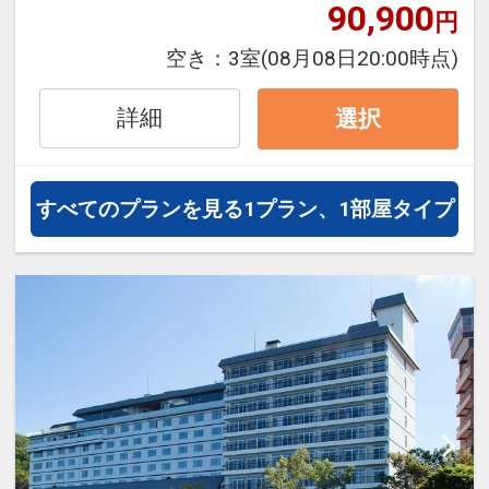
泊・飛び泊なども自由自在です。
90,900
円
フライトは、安心のJAL（または
空き：
3室
(08月08日20:00時点)
JALグループ）確約！フライトマイ
ル50%貯まります。
詳細
選択
オプションでレンタカーや現地交
通・体験プランなどの追加（同時予
約）が可能なプランもございます。
すべてのプランを見る
1プラン、1部屋タイプ
※施設使用料として3～5歳の添い寝
のお子様は1泊3,300円をお支払いい
ただきます(現地払い)