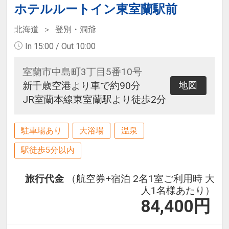
ホテルルートイン東室蘭駅前
北海道
登別・洞爺
In 15:00 / Out 10:00
室蘭市中島町3丁目5番10号
新千歳空港より車で約90分
地図
JR室蘭本線東室蘭駅より徒歩2分
駐車場あり
大浴場
温泉
駅徒歩5分以内
旅行代金
（航空券+宿泊 2名1室ご利用時 大
人1名様あたり）
84,400
円