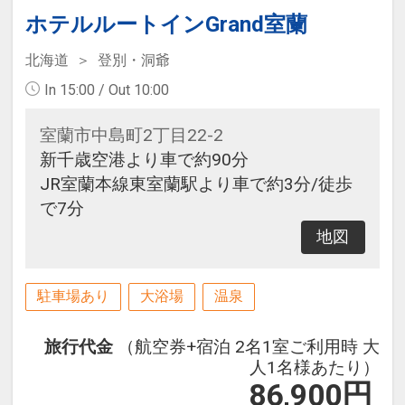
ホテルルートインGrand室蘭
北海道
登別・洞爺
In 15:00 / Out 10:00
室蘭市中島町2丁目22-2
新千歳空港より車で約90分
JR室蘭本線東室蘭駅より車で約3分/徒歩
で7分
地図
駐車場あり
大浴場
温泉
旅行代金
（航空券+宿泊 2名1室ご利用時 大
人1名様あたり）
86,900
円