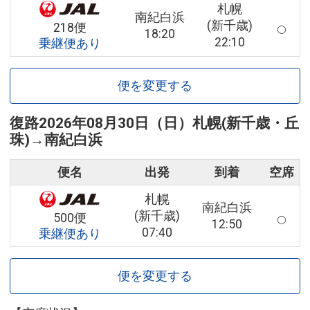
札幌
南紀白浜
(新千歳)
218便
18:20
22:10
乗継便あり
便を変更する
復路
2026年08月30日（日）
札幌(新千歳・丘
珠)
→
南紀白浜
便名
出発
到着
空席
札幌
南紀白浜
(新千歳)
500便
12:50
07:40
乗継便あり
便を変更する