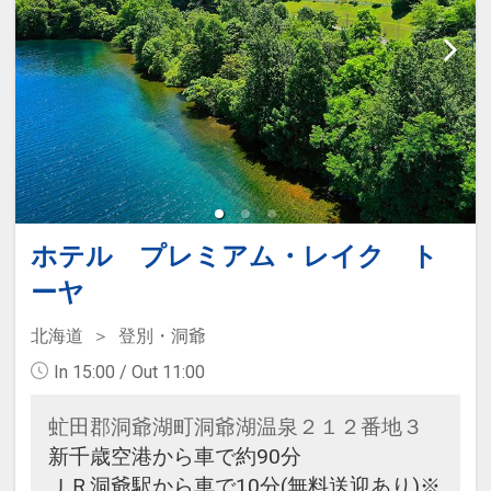
約完了の翌日以降にホテルに直接ご
予約下さい。なお、予約開始は利用
日の3ヶ月前の同月1日9：00からと
なります。（予約先電話番号：
0120-290-500）
ホテル プレミアム・レイク ト
ーヤ
北海道
登別・洞爺
In 15:00 / Out 11:00
虻田郡洞爺湖町洞爺湖温泉２１２番地３
新千歳空港から車で約90分
ＪＲ洞爺駅から車で10分(無料送迎あり)※