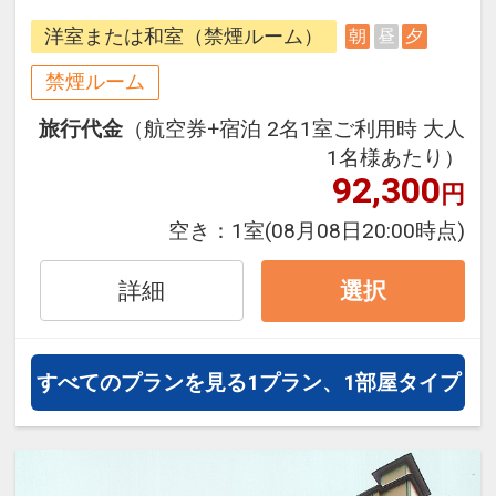
できるダイナミックパッケージだか
洋室または和室（禁煙ルーム）
朝
昼
夕
ら、一都市滞在はもちろん周遊旅行
にも最適！
禁煙ルーム
旅行期間中の1泊だけの宿泊や延
旅行代金
（航空券+宿泊 2名1室ご利用時 大人
泊・飛び泊なども自由自在です。
1名様あたり）
フライトは、安心のJAL（または
92,300
円
JALグループ）確約！フライトマイ
ル50%貯まります。
空き：
1室
(08月08日20:00時点)
オプションでレンタカーや現地交
通・体験プランなどの追加（同時予
詳細
選択
約）が可能なプランもございます。
※施設使用料として3～5歳の添い寝
すべてのプランを見る
1プラン、1部屋タイプ
のお子様は1泊2,200円をお支払いい
ただきます(現地払い)