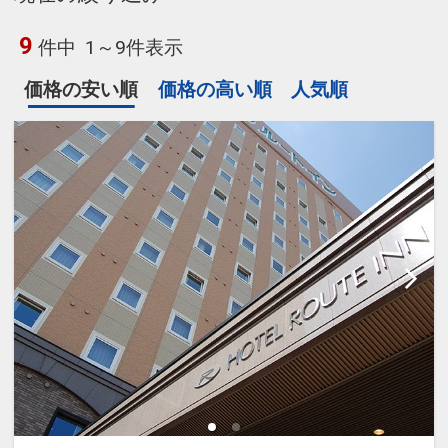
9
件中
1～9件表示
価格の安い順
価格の高い順
人気順