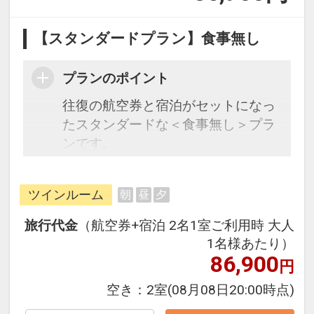
【スタンダードプラン】食事無し
プランのポイント
往復の航空券と宿泊がセットになっ
たスタンダードな＜食事無し＞プラ
ンです。
フライトと宿泊を自由に組み合わせ
できるダイナミックパッケージだか
ツインルーム
朝
昼
夕
ら、一都市滞在はもちろん周遊旅行
にも最適！
旅行代金
（航空券+宿泊 2名1室ご利用時 大人
旅行期間中の1泊だけの宿泊や延
1名様あたり）
泊・飛び泊なども自由自在です。
86,900
円
フライトは、安心のJAL（または
空き：
2室
(08月08日20:00時点)
JALグループ）確約！フライトマイ
ル50%貯まります。