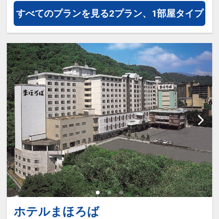
※施設使用料として3～5歳の添い寝
すべてのプランを見る
2プラン、1部屋タイプ
のお子様は1泊2,200円をお支払いい
ただきます(現地払い)
ホテルまほろば