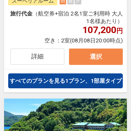
スーペリアルーム
朝
昼
夕
ら、一都市滞在はもちろん周遊旅行
にも最適！
旅行代金
（航空券+宿泊 2名1室ご利用時 大人
旅行期間中の1泊だけの宿泊や延
1名様あたり）
泊・飛び泊なども自由自在です。
107,200
円
フライトは、安心のJAL（または
空き：
2室
(08月08日20:00時点)
JALグループ）確約！フライトマイ
ル50%貯まります。
詳細
選択
オプションでレンタカーや現地交
通・体験プランなどの追加（同時予
約）が可能なプランもございます。
すべてのプランを見る
1プラン、1部屋タイプ
※夕食付プランは事前予約制とな
り、その予約はお客様ご自身にてお
願いしております。
ギリガンズアイランド(フレンチ)、
杜氏賛歌(和食)、祥庵こげ津(寿司)、
ラヴート(中国料理)より選択。ご予