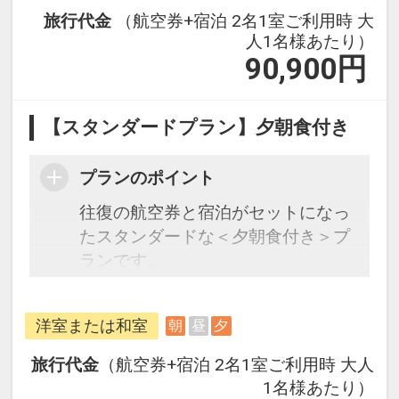
旅行代金
（航空券+宿泊 2名1室ご利用時 大
人1名様あたり）
90,900
円
【スタンダードプラン】夕朝食付き
プランのポイント
往復の航空券と宿泊がセットになっ
たスタンダードな＜夕朝食付き＞プ
ランです。
フライトと宿泊を自由に組み合わせ
できるダイナミックパッケージだか
洋室または和室
朝
昼
夕
ら、一都市滞在はもちろん周遊旅行
にも最適！
旅行代金
（航空券+宿泊 2名1室ご利用時 大人
旅行期間中の1泊だけの宿泊や延
1名様あたり）