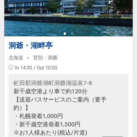
洞爺・湖畔亭
北海道
登別・洞爺
In 14:30 / Out 10:00
虻田郡洞爺湖町洞爺湖温泉7-8
新千歳空港より車で約120分
【送迎バスサービスのご案内（要予
約）】
・札幌発着1,000円
・新千歳空港発着1,500円
※お1人様あたり(税込/片道)