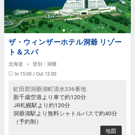
ザ・ウィンザーホテル洞爺 リゾー
ト＆スパ
北海道
登別・洞爺
In 15:00 / Out 12:00
虻田郡洞爺湖町清水336番地
新千歳空港より車で約120分
JR札幌駅より約120分
洞爺湖駅より無料シャトルバスで約40分
（予約制）
地図