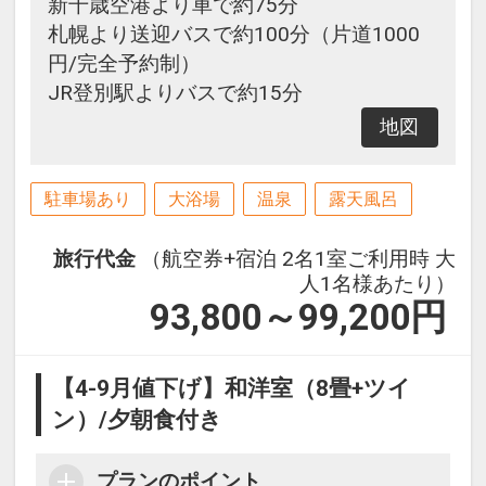
新千歳空港より車で約75分
札幌より送迎バスで約100分（片道1000
円/完全予約制）
JR登別駅よりバスで約15分
地図
駐車場あり
大浴場
温泉
露天風呂
旅行代金
（航空券+宿泊 2名1室ご利用時 大
人1名様あたり）
93,800～99,200
円
【4-9月値下げ】和洋室（8畳+ツイ
ン）/夕朝食付き
プランのポイント