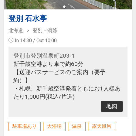
登別 石水亭
北海道
登別・洞爺
In 14:30 / Out 10:00
登別市登別温泉町203-1
新千歳空港より車で約60分
【送迎バスサービスのご案内（要予
約）】
・札幌、新千歳空港発着ともにお1人様あ
たり1,000円(税込/片道)
地図
駐車場あり
大浴場
温泉
露天風呂