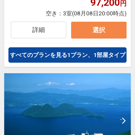
97,200
円
フライトは、安心のJAL（または
空き：
3室
(08月08日20:00時点)
JALグループ）確約！フライトマイ
ル50%貯まります。
詳細
選択
オプションでレンタカーや現地交
通・体験プランなどの追加（同時予
約）が可能なプランもございます。
すべてのプランを見る
1プラン、1部屋タイプ
※施設使用料として0～2歳の添い寝
のお子様は1泊1,100円をお支払いい
ただきます(現地払い)