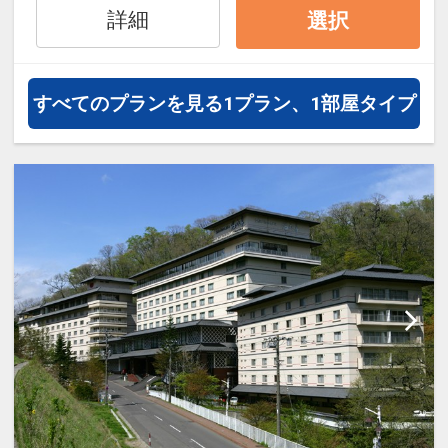
詳細
選択
オプションでレンタカーや現地交
通・体験プランなどの追加（同時予
約）が可能なプランもございます。
すべてのプランを見る
1プラン、1部屋タイプ