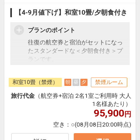
【4-9月値下げ】和室10畳/夕朝食付き
プランのポイント
往復の航空券と宿泊がセットになっ
たスタンダードな＜夕朝食付き＞プ
ランです。
フライトと宿泊を自由に組み合わせ
できるダイナミックパッケージだか
和室10畳（禁煙）
禁煙ルーム
朝
昼
夕
ら、一都市滞在はもちろん周遊旅行
にも最適！
旅行代金
（航空券+宿泊 2名1室ご利用時 大人
旅行期間中の1泊だけの宿泊や延
1名様あたり）
泊・飛び泊なども自由自在です。
95,900
円
フライトは、安心のJAL（または
空き：
○
(08月08日20:00時点)
JALグループ）確約！フライトマイ
ル50%貯まります。