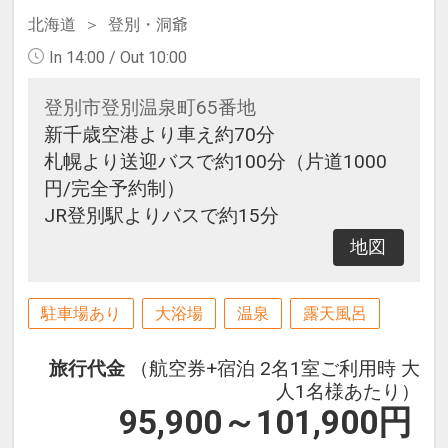
北海道
登別・洞爺
In 14:00 / Out 10:00
登別市登別温泉町65番地
新千歳空港より車え約70分
札幌より送迎バスで約100分（片道1000
円/完全予約制）
JR登別駅よりバスで約15分
地図
駐車場あり
大浴場
温泉
露天風呂
旅行代金
（航空券+宿泊 2名1室ご利用時 大
人1名様あたり）
95,900～101,900
円