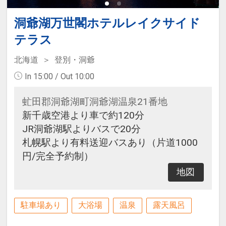
洞爺湖万世閣ホテルレイクサイド
テラス
北海道
登別・洞爺
In 15:00 / Out 10:00
虻田郡洞爺湖町洞爺湖温泉21番地
新千歳空港より車で約120分
JR洞爺湖駅よりバスで20分
札幌駅より有料送迎バスあり（片道1000
円/完全予約制）
地図
駐車場あり
大浴場
温泉
露天風呂