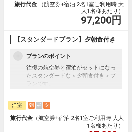
旅行代金
（航空券+宿泊 2名1室ご利用時 大
人1名様あたり）
97,200
円
【スタンダードプラン】夕朝食付き
プランのポイント
往復の航空券と宿泊がセットになっ
たスタンダードな＜夕朝食付き＞プ
ランです。
フライトと宿泊を自由に組み合わせ
できるダイナミックパッケージだか
洋室
朝
昼
夕
ら、一都市滞在はもちろん周遊旅行
にも最適！
旅行代金
（航空券+宿泊 2名1室ご利用時 大人
旅行期間中の1泊だけの宿泊や延
1名様あたり）
泊・飛び泊なども自由自在です。