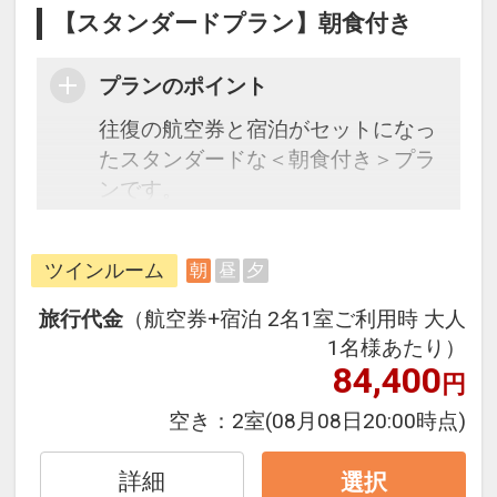
【スタンダードプラン】朝食付き
プランのポイント
往復の航空券と宿泊がセットになっ
たスタンダードな＜朝食付き＞プラ
ンです。
フライトと宿泊を自由に組み合わせ
できるダイナミックパッケージだか
ツインルーム
朝
昼
夕
ら、一都市滞在はもちろん周遊旅行
にも最適！
旅行代金
（航空券+宿泊 2名1室ご利用時 大人
旅行期間中の1泊だけの宿泊や延
1名様あたり）
泊・飛び泊なども自由自在です。
84,400
円
フライトは、安心のJAL（または
空き：
2室
(08月08日20:00時点)
JALグループ）確約！フライトマイ
ル50%貯まります。
詳細
選択
オプションでレンタカーや現地交