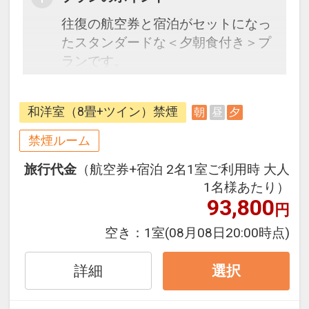
往復の航空券と宿泊がセットになっ
たスタンダードな＜夕朝食付き＞プ
ランです。
フライトと宿泊を自由に組み合わせ
できるダイナミックパッケージだか
和洋室（8畳+ツイン）禁煙
朝
昼
夕
ら、一都市滞在はもちろん周遊旅行
にも最適！
禁煙ルーム
旅行期間中の1泊だけの宿泊や延
旅行代金
（航空券+宿泊 2名1室ご利用時 大人
泊・飛び泊なども自由自在です。
1名様あたり）
フライトは、安心のJAL（または
93,800
円
JALグループ）確約！フライトマイ
ル50%貯まります。
空き：
1室
(08月08日20:00時点)
オプションでレンタカーや現地交
通・体験プランなどの追加（同時予
詳細
選択
約）が可能なプランもございます。