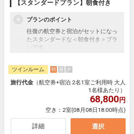
【スタンダードプラン】朝食付き
プランのポイント
往復の航空券と宿泊がセットになっ
たスタンダードな＜朝食付き＞プラ
ンです。
フライトと宿泊を自由に組み合わせ
できるダイナミックパッケージだか
ツインルーム
朝
昼
夕
ら、一都市滞在はもちろん周遊旅行
にも最適！
旅行代金
（航空券+宿泊 2名1室ご利用時 大人
旅行期間中の1泊だけの宿泊や延
1名様あたり）
泊・飛び泊なども自由自在です。
68,800
円
フライトは、安心のJAL（または
空き：
2室
(08月08日18:00時点)
JALグループ）確約！フライトマイ
ル50%貯まります。
詳細
選択
オプションでレンタカーや現地交