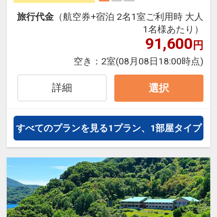
にも最適！
旅行代金
（航空券+宿泊 2名1室ご利用時 大人
旅行期間中の1泊だけの宿泊や延
1名様あたり）
泊・飛び泊なども自由自在です。
91,600
円
フライトは、安心のJAL（または
空き：
2室
(08月08日18:00時点)
JALグループ）確約！フライトマイ
ル50%貯まります。
詳細
選択
オプションでレンタカーや現地交
通・体験プランなどの追加（同時予
約）が可能なプランもございます。
すべてのプランを見る
1プラン、1部屋タイプ
※夕食付プランは事前予約制とな
り、その予約はお客様ご自身にてお
願いしております。
ギリガンズアイランド(フレンチ)、
杜氏賛歌(和食)、祥庵こげ津(寿司)、
ラヴート(中国料理)より選択。ご予