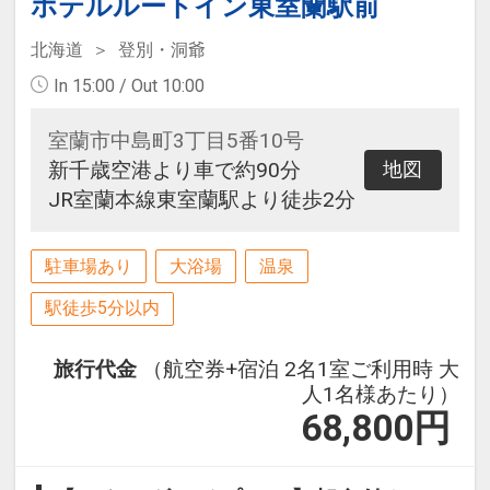
ホテルルートイン東室蘭駅前
北海道
登別・洞爺
In 15:00 / Out 10:00
室蘭市中島町3丁目5番10号
新千歳空港より車で約90分
地図
JR室蘭本線東室蘭駅より徒歩2分
駐車場あり
大浴場
温泉
駅徒歩5分以内
旅行代金
（航空券+宿泊 2名1室ご利用時 大
人1名様あたり）
68,800
円