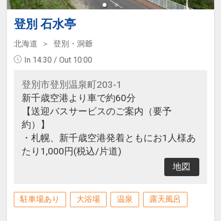
登別 石水亭
北海道
登別・洞爺
In 14:30 / Out 10:00
登別市登別温泉町203-1
新千歳空港より車で約60分
【送迎バスサービスのご案内（要予
約）】
・札幌、新千歳空港発着ともにお1人様あ
たり1,000円(税込/片道)
地図
駐車場あり
大浴場
温泉
露天風呂