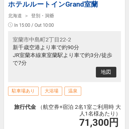
ホテルルートインGrand室蘭
北海道
登別・洞爺
In 15:00 / Out 10:00
室蘭市中島町2丁目22-2
新千歳空港より車で約90分
JR室蘭本線東室蘭駅より車で約3分/徒歩
で7分
地図
駐車場あり
大浴場
温泉
旅行代金
（航空券+宿泊 2名1室ご利用時 大
人1名様あたり）
71,300
円