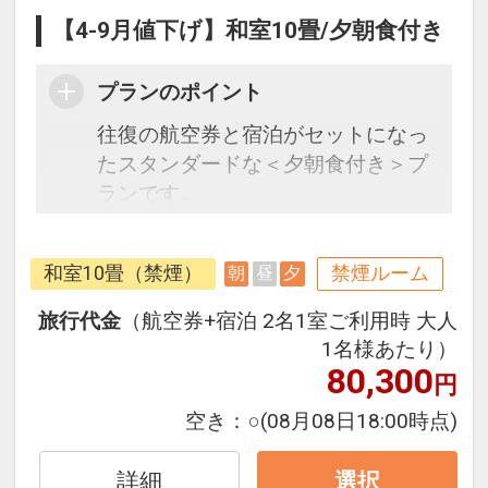
【4-9月値下げ】和室10畳/夕朝食付き
プランのポイント
往復の航空券と宿泊がセットになっ
たスタンダードな＜夕朝食付き＞プ
ランです。
フライトと宿泊を自由に組み合わせ
できるダイナミックパッケージだか
和室10畳（禁煙）
禁煙ルーム
朝
昼
夕
ら、一都市滞在はもちろん周遊旅行
にも最適！
旅行代金
（航空券+宿泊 2名1室ご利用時 大人
旅行期間中の1泊だけの宿泊や延
1名様あたり）
泊・飛び泊なども自由自在です。
80,300
円
フライトは、安心のJAL（または
空き：
○
(08月08日18:00時点)
JALグループ）確約！フライトマイ
ル50%貯まります。
詳細
選択
オプションでレンタカーや現地交