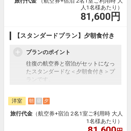
旅行代金
（航空券+宿泊 2名1室ご利用時 大
人1名様あたり）
81,600
円
【スタンダードプラン】夕朝食付き
プランのポイント
往復の航空券と宿泊がセットになっ
たスタンダードな＜夕朝食付き＞プ
ランです。
フライトと宿泊を自由に組み合わせ
できるダイナミックパッケージだか
洋室
朝
昼
夕
ら、一都市滞在はもちろん周遊旅行
にも最適！
旅行代金
（航空券+宿泊 2名1室ご利用時 大人
旅行期間中の1泊だけの宿泊や延
1名様あたり）
泊・飛び泊なども自由自在です。
81,600
円