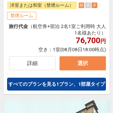
できるダイナミックパッケージだか
洋室または和室（禁煙ルーム）
朝
昼
夕
ら、一都市滞在はもちろん周遊旅行
にも最適！
禁煙ルーム
旅行期間中の1泊だけの宿泊や延
旅行代金
（航空券+宿泊 2名1室ご利用時 大人
泊・飛び泊なども自由自在です。
1名様あたり）
フライトは、安心のJAL（または
76,700
円
JALグループ）確約！フライトマイ
ル50%貯まります。
空き：
1室
(08月08日18:00時点)
オプションでレンタカーや現地交
通・体験プランなどの追加（同時予
詳細
選択
約）が可能なプランもございます。
※施設使用料として3～5歳の添い寝
すべてのプランを見る
1プラン、1部屋タイプ
のお子様は1泊2,200円をお支払いい
ただきます(現地払い)