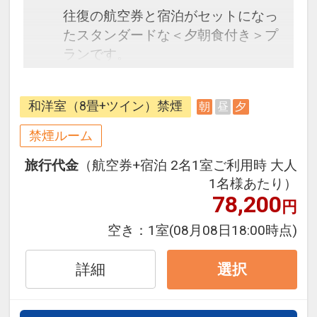
往復の航空券と宿泊がセットになっ
たスタンダードな＜夕朝食付き＞プ
ランです。
フライトと宿泊を自由に組み合わせ
できるダイナミックパッケージだか
和洋室（8畳+ツイン）禁煙
朝
昼
夕
ら、一都市滞在はもちろん周遊旅行
にも最適！
禁煙ルーム
旅行期間中の1泊だけの宿泊や延
旅行代金
（航空券+宿泊 2名1室ご利用時 大人
泊・飛び泊なども自由自在です。
1名様あたり）
フライトは、安心のJAL（または
78,200
円
JALグループ）確約！フライトマイ
ル50%貯まります。
空き：
1室
(08月08日18:00時点)
オプションでレンタカーや現地交
通・体験プランなどの追加（同時予
詳細
選択
約）が可能なプランもございます。