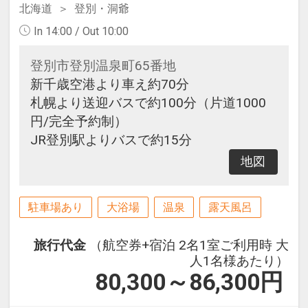
北海道
登別・洞爺
In 14:00 / Out 10:00
登別市登別温泉町65番地
新千歳空港より車え約70分
札幌より送迎バスで約100分（片道1000
円/完全予約制）
JR登別駅よりバスで約15分
地図
駐車場あり
大浴場
温泉
露天風呂
旅行代金
（航空券+宿泊 2名1室ご利用時 大
人1名様あたり）
80,300～86,300
円