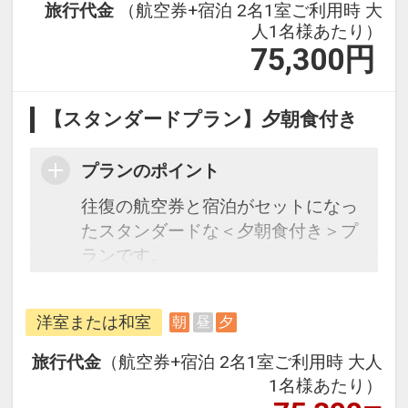
旅行代金
（航空券+宿泊 2名1室ご利用時 大
人1名様あたり）
75,300
円
【スタンダードプラン】夕朝食付き
プランのポイント
往復の航空券と宿泊がセットになっ
たスタンダードな＜夕朝食付き＞プ
ランです。
フライトと宿泊を自由に組み合わせ
できるダイナミックパッケージだか
洋室または和室
朝
昼
夕
ら、一都市滞在はもちろん周遊旅行
にも最適！
旅行代金
（航空券+宿泊 2名1室ご利用時 大人
旅行期間中の1泊だけの宿泊や延
1名様あたり）
泊・飛び泊なども自由自在です。