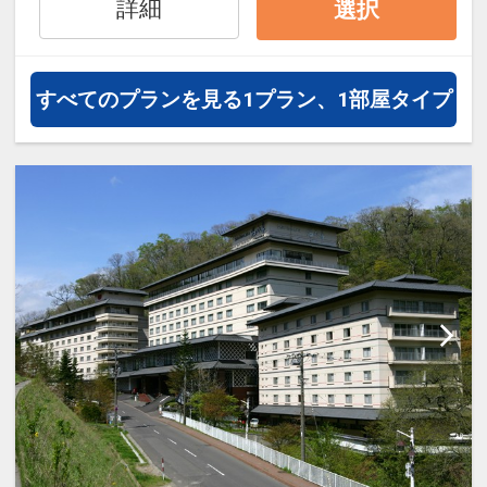
詳細
選択
オプションでレンタカーや現地交
通・体験プランなどの追加（同時予
約）が可能なプランもございます。
すべてのプランを見る
1プラン、1部屋タイプ