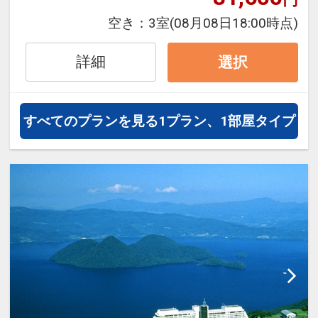
フライトは、安心のJAL（または
空き：
3室
(08月08日18:00時点)
JALグループ）確約！フライトマイ
ル50%貯まります。
詳細
選択
オプションでレンタカーや現地交
通・体験プランなどの追加（同時予
約）が可能なプランもございます。
すべてのプランを見る
1プラン、1部屋タイプ
※施設使用料として0～2歳の添い寝
のお子様は1泊1,100円をお支払いい
ただきます(現地払い)