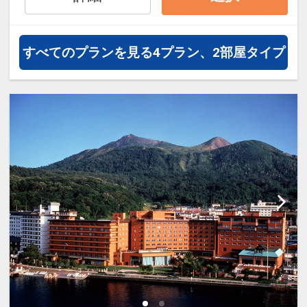
通・体験プランなどの追加（同時予
約）が可能なプランもございます。
すべてのプランを見る
4プラン、2部屋タイプ
※施設使用料として3～5歳の添い寝
のお子様は1泊2,200円をお支払いい
ただきます(現地払い)