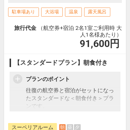
駐車場あり
大浴場
温泉
露天風呂
旅行代金
（航空券+宿泊 2名1室ご利用時 大
人1名様あたり）
91,600
円
【スタンダードプラン】朝食付き
プランのポイント
往復の航空券と宿泊がセットになっ
たスタンダードな＜朝食付き＞プラ
ンです。
フライトと宿泊を自由に組み合わせ
できるダイナミックパッケージだか
スーペリアルーム
朝
昼
夕
ら、一都市滞在はもちろん周遊旅行