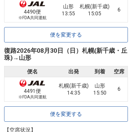
山形
札幌(新千歳)
6
4490便
13:55
15:05
※FDA共同運航
便を変更する
復路
2026年08月30日（日）
札幌(新千歳・丘
珠)
→
山形
便名
出発
到着
空席
札幌(新千歳)
山形
6
4491便
14:35
15:50
※FDA共同運航
便を変更する
【空席状況】