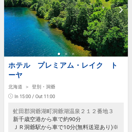
約完了の翌日以降にホテルに直接ご
予約下さい。なお、予約開始は利用
日の3ヶ月前の同月1日9：00からと
なります。（予約先電話番号：
0120-290-500）
ホテル プレミアム・レイク ト
ーヤ
北海道
登別・洞爺
In 15:00 / Out 11:00
虻田郡洞爺湖町洞爺湖温泉２１２番地３
新千歳空港から車で約90分
ＪＲ洞爺駅から車で10分(無料送迎あり)※