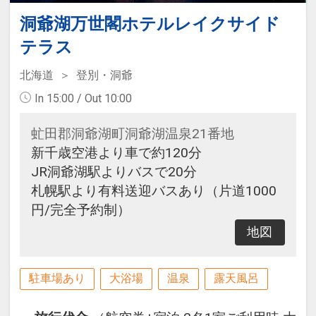
洞爺湖万世閣ホテルレイクサイド
テラス
北海道
登別・洞爺
In 15:00 / Out 10:00
虻田郡洞爺湖町洞爺湖温泉21番地
新千歳空港より車で約120分
JR洞爺湖駅よりバスで20分
札幌駅より有料送迎バスあり（片道1000
円/完全予約制）
地図
駐車場あり
大浴場
温泉
露天風呂