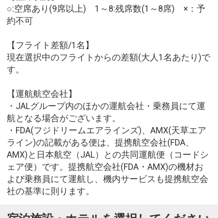
○:空席あり(9席以上) 1～8:残席数(1～8席) ×：予
約不可
【フライト差額/1名】
現在選択中のフライトからの差額(大人1名あたり)で
す。
【運航航空会社】
・JALグループ内のほかの運航会社・乗務員にて運
航となる場合がございます。
・FDA(フジドリームエアラインズ)、AMX(天草エア
ライン)の記載がある便は、提携航空会社(FDA、
AMX)と日本航空（JAL）との共同運航便（コードシ
ェア便）です。提携航空会社(FDA・AMX)の機材お
よび乗務員にて運航し、機内サービスも提携航空会
社の基準に則ります。