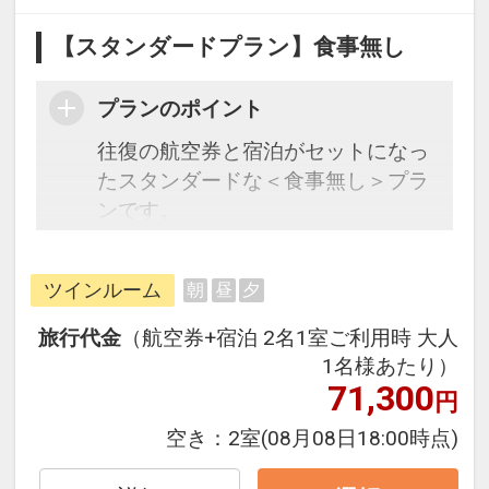
【スタンダードプラン】食事無し
プランのポイント
往復の航空券と宿泊がセットになっ
たスタンダードな＜食事無し＞プラ
ンです。
フライトと宿泊を自由に組み合わせ
できるダイナミックパッケージだか
ツインルーム
朝
昼
夕
ら、一都市滞在はもちろん周遊旅行
にも最適！
旅行代金
（航空券+宿泊 2名1室ご利用時 大人
旅行期間中の1泊だけの宿泊や延
1名様あたり）
泊・飛び泊なども自由自在です。
71,300
円
フライトは、安心のJAL（または
空き：
2室
(08月08日18:00時点)
JALグループ）確約！フライトマイ
ル50%貯まります。