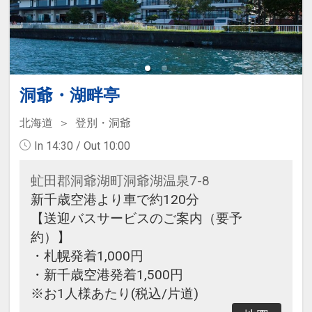
洞爺・湖畔亭
北海道
登別・洞爺
In 14:30 / Out 10:00
虻田郡洞爺湖町洞爺湖温泉7-8
新千歳空港より車で約120分
【送迎バスサービスのご案内（要予
約）】
・札幌発着1,000円
・新千歳空港発着1,500円
※お1人様あたり(税込/片道)