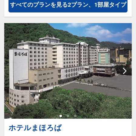
※施設使用料として3～5歳の添い寝
すべてのプランを見る
2プラン、1部屋タイプ
のお子様は1泊2,200円をお支払いい
ただきます(現地払い)
ホテルまほろば