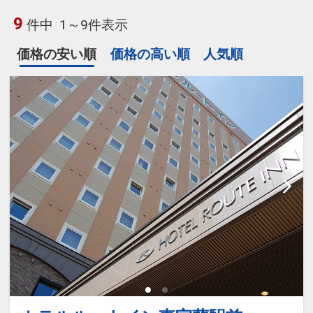
9
件中
1～9件表示
価格の安い順
価格の高い順
人気順