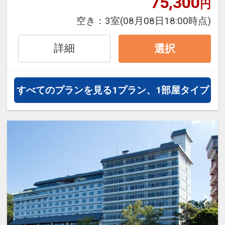
75,300
円
フライトは、安心のJAL（または
空き：
3室
(08月08日18:00時点)
JALグループ）確約！フライトマイ
ル50%貯まります。
詳細
選択
オプションでレンタカーや現地交
通・体験プランなどの追加（同時予
約）が可能なプランもございます。
すべてのプランを見る
1プラン、1部屋タイプ
※施設使用料として3～5歳の添い寝
のお子様は1泊3,300円をお支払いい
ただきます(現地払い)