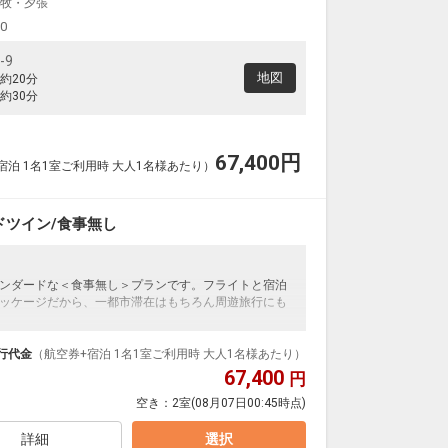
牧・夕張
00
-9
地図
約20分
約30分
67,400
円
宿泊 1名1室ご利用時 大人1名様あたり）
ツイン/食事無し
ンダードな＜食事無し＞プランです。フライトと宿泊
ッケージだから、一都市滞在はもちろん周遊旅行にも
泊なども自由自在です。
ループ）確約！フライトマイル50%貯まります。
行代金
（航空券+宿泊 1名1室ご利用時 大人1名様あたり）
プランなどの追加（同時予約）が可能なプランもござ
67,400
円
空き：
2室
(08月07日00:45時点)
詳細
選択