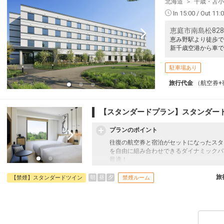
北海道
千歳・苫小
In 15:00 / Out 11:
恵庭市南島松828
恵み野駅より徒歩で
新千歳空港から車で
駐車場あり
旅行代金
（航空券+
【スタンダードプラン】スタンダード
プランのポイント
往復の航空券と宿泊がセットになったスタ
を自由に組み合わせできるダイナミックパ
最適！
旅行期間中の1泊だけの宿泊や延泊・飛び
フライトは、安心のJAL（またはJALグ
旅
朝
昼
夕
【禁煙】スタンダードツイン
禁煙ルーム
オプションでレンタカーや現地交通・体験
います。