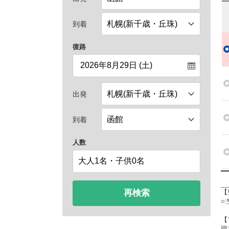
到着
復路
出発
到着
人数
再検索
【
○
【
現