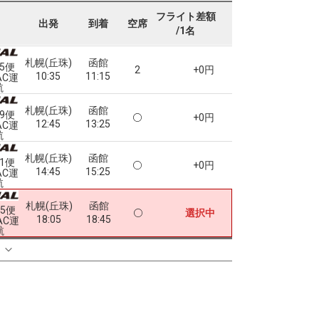
札幌(丘珠)
函館
フライト差額
41便
+0円
出発
到着
空席
07:35
08:15
AC運
/1名
航
札幌(丘珠)
函館
45便
2
+0円
10:35
11:15
AC運
航
札幌(丘珠)
函館
49便
+0円
12:45
13:25
AC運
航
札幌(丘珠)
函館
51便
+0円
14:45
15:25
AC運
航
札幌(丘珠)
函館
55便
選択中
18:05
18:45
AC運
航
る