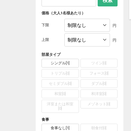
検索
価格（大人1名様あたり）
下限
円
上限
円
部屋タイプ
シングル
[
1
]
ツイン
[
0
]
トリプル
[
0
]
フォース
[
0
]
セミダブル
[
0
]
ダブル
[
0
]
和室
[
0
]
和洋室
[
0
]
洋室または和室
メゾネット
[
0
]
[
0
]
食事
食事なし
[
1
]
朝食付
[
0
]