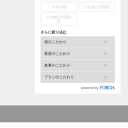
夕食付
[
0
]
1泊2食(夕朝)
[
0
]
1泊3食(夕朝昼)
[
0
]
さらに絞り込む
宿のこだわり
客室のこだわり
食事のこだわり
プランのこだわり