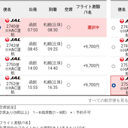
フライト差額
27
便名
出発
到着
空席
便名
※H
/1名
函館
札幌(丘珠)
2740便
27
選択中
07:50
08:30
※HAC運
※H
航
函館
札幌(丘珠)
2742便
27
+9,700円
08:45
09:25
※HAC運
※H
航
函館
札幌(丘珠)
2750便
27
+9,700円
14:00
14:40
※HAC運
※H
航
函館
札幌(丘珠)
2752便
27
+9,700円
15:55
16:35
※HAC運
※H
航
すべての航空便を見
函館
札幌(丘珠)
2756便
+9,700円
19:15
19:55
※HAC運
空席状況】
航
:空席あり(9席以上) 1～8:残席数(1～8席) ×：予約不可
フライト差額/1名】
在選択中のフライトからの差額(大人1名あたり)です。