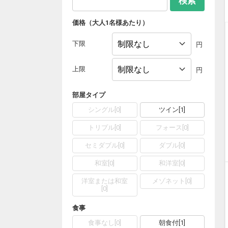
検索
価格（大人1名様あたり）
下限
円
上限
円
部屋タイプ
シングル
[
0
]
ツイン
[
1
]
トリプル
[
0
]
フォース
[
0
]
セミダブル
[
0
]
ダブル
[
0
]
和室
[
0
]
和洋室
[
0
]
洋室または和室
メゾネット
[
0
]
[
0
]
食事
食事なし
[
0
]
朝食付
[
1
]