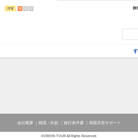
旅行期間中の1泊だけの宿泊や延泊・飛び
フライトは、安心のJAL（またはJALグ
旅
朝
昼
夕
洋室
オプションでレンタカーや現地交通・体験
います。
す
会社概要
標識・約款
旅行条件書
画面共有サポート
©ORION-TOUR All Rights Reserved.