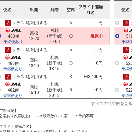
札幌
高松
フライト差額
(新千歳)
4
+10,000円
478便
51
便名
出発
到着
空席
便名
11:30
/1名
16:00
乗継便あり
乗継
クラスJを利用する
― 円
札幌
高松
(新千歳)
選択中
480便
51
13:20
17:00
乗継便あり
乗継
クラスJを利用する
― 円
札幌
高松
(新千歳)
+0円
480便
52
13:20
18:15
乗継便あり
乗継
クラスJを利用する
+43,400円
3
札幌
高松
(新千歳)
8
+0円
482便
52
15:10
20:15
乗継便あり
乗継
クラスJを利用する
― 円
すべての航空便を見
空席状況】
札幌
高松
:空席あり(9席以上) 1～8:残席数(1～8席) ×：予約不可
(新千歳)
5
+15,000円
482便
15:10
19:15
乗継便あり
フライト差額/1名】
クラスJを利用する
+27,500円
2
在選択中のフライトからの差額(大人1名あたり)です。