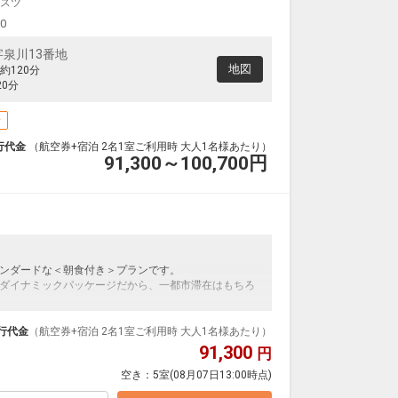
スツ
00
泉川13番地
地図
約120分
0分
場
行代金
（航空券+宿泊 2名1室ご利用時 大人1名様あたり）
91,300～100,700
円
ンダードな＜朝食付き＞プランです。
ダイナミックパッケージだから、一都市滞在はもちろ
泊なども自由自在です。
ループ）確約！フライトマイル50%貯まります。
行代金
（航空券+宿泊 2名1室ご利用時 大人1名様あたり）
プランなどの追加（同時予約）が可能なプランもござ
91,300
円
空き：
5室
(08月07日13:00時点)