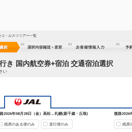
50
乗継
札幌
高松
(新千歳)
6
+27,700円
474便
50
セコ・ルスツツアー一覧
07:05
11:20
乗継便あり
乗継
クラスJを利用する
― 円
札幌
高松
(新千歳)
8
+26,100円
474便
50
行き 国内航空券+宿泊 交通宿泊選択
07:05
11:55
乗継便あり
乗継
さい
クラスJを利用する
― 円
札幌
高松
(新千歳)
7
+23,400円
476便
51
09:45
14:15
乗継便あり
乗継
クラスJを利用する
― 円
札幌
高松
路
2026年08月28日（金）
高松
→
札幌(新千歳・丘珠)
復路
202
(新千歳)
6
+16,100円
478便
51
11:30
15:05
乗継便あり
乗継
残席のある便のみ
直行便のみ
残席
クラスJを利用する
― 円