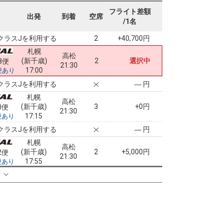
札幌
高松
フライト差額
(新千歳)
8
+7,400円
6便
出発
到着
空席
19:55
/1名
16:00
便あり
クラスJを利用する
+40,700円
2
札幌
高松
(新千歳)
2
選択中
8便
21:30
17:00
便あり
クラスJを利用する
― 円
札幌
高松
(新千歳)
3
+0円
0便
21:30
17:15
便あり
クラスJを利用する
― 円
札幌
高松
(新千歳)
2
+5,000円
2便
21:30
17:55
便あり
クラスJを利用する
+38,400円
る
2