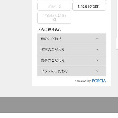
夕食付
[
0
]
1泊2食(夕朝)
[
1
]
1泊3食(夕朝昼)
[
0
]
さらに絞り込む
宿のこだわり
客室のこだわり
食事のこだわり
プランのこだわり