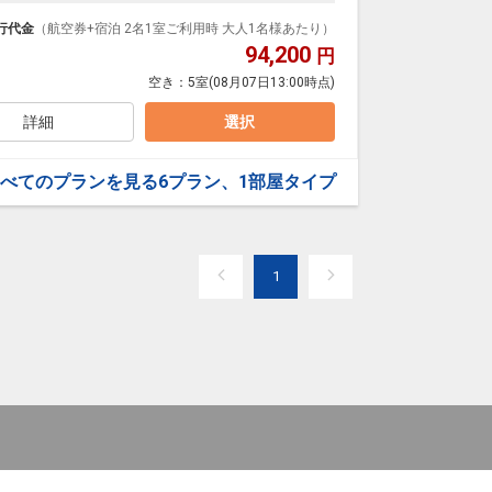
泊なども自由自在です。
ループ）確約！フライトマイル50%貯まります。
行代金
（航空券+宿泊 2名1室ご利用時 大人1名様あたり）
プランなどの追加（同時予約）が可能なプランもござ
94,200
円
空き：
5室
(08月07日13:00時点)
詳細
選択
べてのプランを見る
6プラン、1部屋タイプ
1