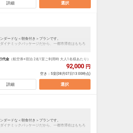
詳細
選択
ンダードな＜朝食付き＞プランです。
ダイナミックパッケージだから、一都市滞在はもちろ
泊なども自由自在です。
ループ）確約！フライトマイル50%貯まります。
行代金
（航空券+宿泊 2名1室ご利用時 大人1名様あたり）
プランなどの追加（同時予約）が可能なプランもござ
92,000
円
空き：
5室
(08月07日13:00時点)
詳細
選択
ンダードな＜朝食付き＞プランです。
ダイナミックパッケージだから、一都市滞在はもちろ