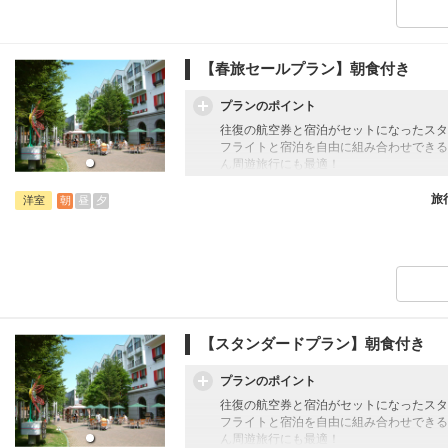
【春旅セールプラン】朝食付き
プランのポイント
往復の航空券と宿泊がセットになったスタ
フライトと宿泊を自由に組み合わせできる
ん周遊旅行にも最適！
旅行期間中の1泊だけの宿泊や延泊・飛び
フライトは、安心のJAL（またはJALグ
旅
朝
昼
夕
洋室
オプションでレンタカーや現地交通・体験
います。
【スタンダードプラン】朝食付き
プランのポイント
往復の航空券と宿泊がセットになったスタ
フライトと宿泊を自由に組み合わせできる
ん周遊旅行にも最適！