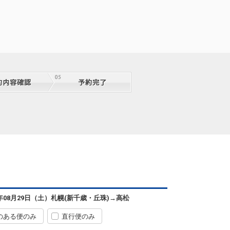
札幌
高松
(新千歳)
7
+32,800円
4便
14:25
09:50
便あり
クラスJを利用する
― 円
札幌
高松
(新千歳)
+31,700円
6便
14:25
11:00
便あり
クラスJを利用する
― 円
札幌
高松
(新千歳)
+31,700円
8便
16:25
11:25
便あり
クラスJを利用する
+37,300円
2
札幌
高松
(新千歳)
5
+13,900円
0便
16:25
12:50
便あり
クラスJを利用する
+37,300円
2
札幌
高松
6年08月29日（土）
札幌(新千歳・丘珠)
→
高松
(新千歳)
2
+7,400円
4便
19:55
15:15
便あり
のある便のみ
直行便のみ
クラスJを利用する
― 円