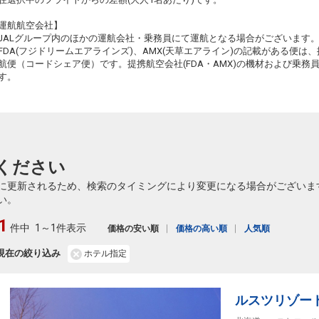
札幌
高松
運航航空会社】
(新千歳)
3
+22,300円
484便
17:15
JALグループ内のほかの運航会社・乗務員にて運航となる場合がございます
21:30
乗継便あり
FDA(フジドリームエアラインズ)、AMX(天草エアライン)の記載がある便は、提
クラスJを利用する
― 円
航便（コードシェア便）です。提携航空会社(FDA・AMX)の機材および乗
す。
札幌
高松
(新千歳)
5
+11,100円
484便
17:15
22:10
乗継便あり
クラスJを利用する
― 円
札幌
高松
(新千歳)
3
+11,100円
484便
ください
17:15
22:20
乗継便あり
に更新されるため、検索のタイミングにより変更になる場合がございま
クラスJを利用する
+44,500円
6
い。
1
件中
1～1件表示
価格の安い順
価格の高い順
人気順
現在の絞り込み
ホテル指定
ルスツリゾー