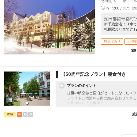
北海道
ニセコ・ル
In 15:00 / Out 10:
虻田郡留寿都村字
新千歳空港より車で
札幌駅より車で約12
駐車場あり
大浴
旅
【50周年記念プラン】朝食付き
プランのポイント
往復の航空券と宿泊がセットになったスタ
フライトと宿泊を自由に組み合わせできる
ん周遊旅行にも最適！
旅行期間中の1泊だけの宿泊や延泊・飛び
フライトは、安心のJAL（またはJALグ
旅
朝
昼
夕
洋室
オプションでレンタカーや現地交通・体験
います。