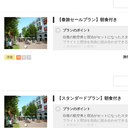
【春旅セールプラン】朝食付き
プランのポイント
往復の航空券と宿泊がセットになったスタ
フライトと宿泊を自由に組み合わせできる
ん周遊旅行にも最適！
旅行期間中の1泊だけの宿泊や延泊・飛び
フライトは、安心のJAL（またはJALグ
旅
朝
昼
夕
洋室
オプションでレンタカーや現地交通・体験
います。
【スタンダードプラン】朝食付き
プランのポイント
往復の航空券と宿泊がセットになったスタ
フライトと宿泊を自由に組み合わせできる
ん周遊旅行にも最適！