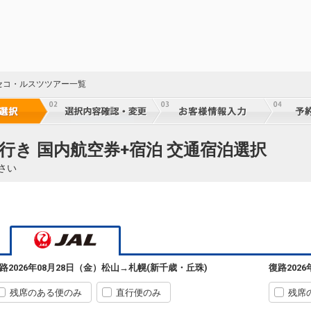
50
乗継
札幌
松山
(新千歳)
6
+44,400円
430便
50
セコ・ルスツツアー一覧
07:10
11:20
乗継便あり
乗継
クラスJを利用する
― 円
札幌
松山
(新千歳)
8
+42,400円
430便
50
行き 国内航空券+宿泊 交通宿泊選択
07:10
11:55
乗継便あり
乗継
さい
クラスJを利用する
― 円
札幌
松山
(新千歳)
5
+29,500円
432便
50
09:10
13:05
乗継便あり
乗継
クラスJを利用する
― 円
札幌
松山
路
2026年08月28日（金）
松山
→
札幌(新千歳・丘珠)
復路
202
(新千歳)
5
+13,000円
432便
50
09:10
14:15
乗継便あり
乗継
残席のある便のみ
直行便のみ
残席
クラスJを利用する
+48,500円
2