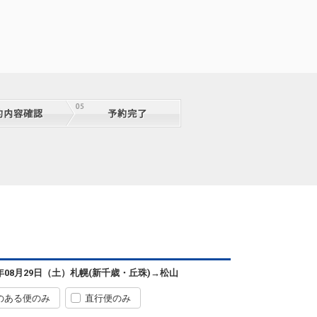
札幌
松山
(新千歳)
+2,300円
0便
13:35
07:40
便あり
クラスJを利用する
+33,300円
2
札幌
松山
(新千歳)
6
+3,400円
2便
13:35
08:50
便あり
クラスJを利用する
+10,500円
2
札幌
松山
(新千歳)
2
+7,900円
4便
13:35
09:50
便あり
クラスJを利用する
+34,400円
3
札幌
松山
(新千歳)
4
+0円
6便
16:55
11:00
便あり
クラスJを利用する
+31,000円
6
札幌
松山
6年08月29日（土）
札幌(新千歳・丘珠)
→
松山
(新千歳)
4
+0円
8便
16:55
11:25
便あり
のある便のみ
直行便のみ
クラスJを利用する
+7,000円
2