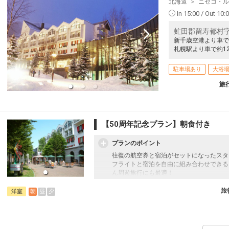
北海道
ニセコ・ル
In 15:00 / Out 10:
虻田郡留寿都村字
新千歳空港より車で
札幌駅より車で約12
駐車場あり
大浴
旅
【50周年記念プラン】朝食付き
プランのポイント
往復の航空券と宿泊がセットになったスタ
フライトと宿泊を自由に組み合わせできる
ん周遊旅行にも最適！
旅行期間中の1泊だけの宿泊や延泊・飛び
フライトは、安心のJAL（またはJALグ
旅
朝
昼
夕
洋室
オプションでレンタカーや現地交通・体験
います。