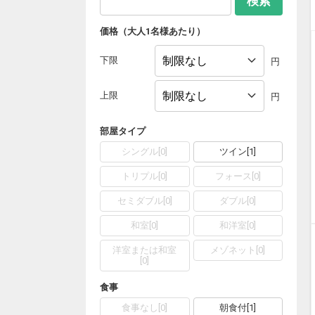
検索
価格（大人1名様あたり）
下限
円
上限
円
部屋タイプ
シングル
[
0
]
ツイン
[
1
]
トリプル
[
0
]
フォース
[
0
]
セミダブル
[
0
]
ダブル
[
0
]
和室
[
0
]
和洋室
[
0
]
洋室または和室
メゾネット
[
0
]
[
0
]
食事
食事なし
[
0
]
朝食付
[
1
]