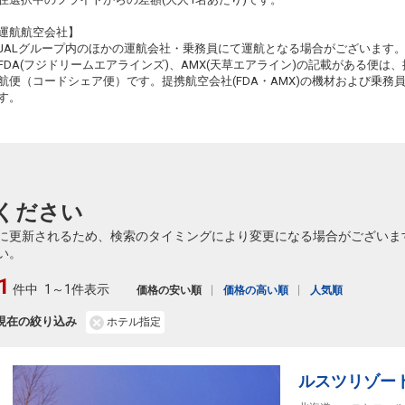
札幌
松山
運航航空会社】
(新千歳)
4
+25,400円
438便
51
17:30
JALグループ内のほかの運航会社・乗務員にて運航となる場合がございます
21:30
乗継便あり
乗継
FDA(フジドリームエアラインズ)、AMX(天草エアライン)の記載がある便は、提
クラスJを利用する
― 円
航便（コードシェア便）です。提携航空会社(FDA・AMX)の機材および乗
す。
札幌
松山
(新千歳)
5
+13,000円
438便
52
17:30
22:10
乗継便あり
乗継
クラスJを利用する
― 円
札幌
松山
(新千歳)
4
+13,000円
438便
ください
17:30
22:20
乗継便あり
に更新されるため、検索のタイミングにより変更になる場合がございま
クラスJを利用する
+48,400円
4
い。
1
件中
1～1件表示
価格の安い順
価格の高い順
人気順
現在の絞り込み
ホテル指定
ルスツリゾー