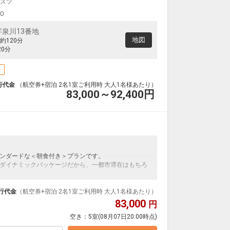
スツ
00
泉川13番地
地図
約120分
0分
場
行代金
（航空券+宿泊 2名1室ご利用時 大人1名様あたり）
83,000～92,400
円
ンダードな＜朝食付き＞プランです。
ダイナミックパッケージだから、一都市滞在はもちろ
泊なども自由自在です。
ループ）確約！フライトマイル50%貯まります。
行代金
（航空券+宿泊 2名1室ご利用時 大人1名様あたり）
プランなどの追加（同時予約）が可能なプランもござ
83,000
円
空き：
5室
(08月07日20:00時点)