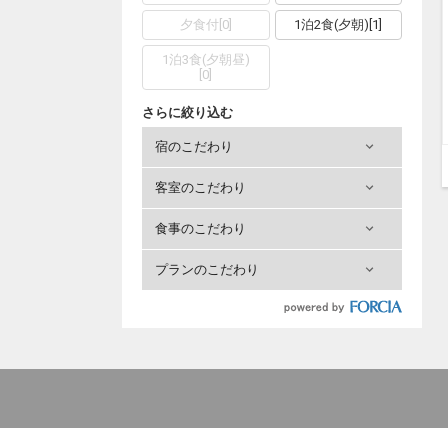
夕食付
[
0
]
1泊2食(夕朝)
[
1
]
1泊3食(夕朝昼)
[
0
]
さらに絞り込む
宿のこだわり
客室のこだわり
食事のこだわり
プランのこだわり