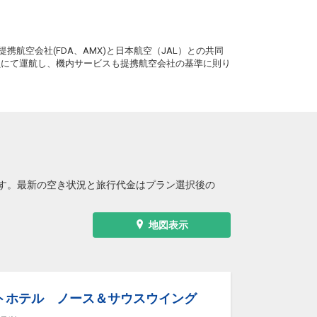
札幌
松山
(新千歳)
6
+42,400円
8便
21:10
。
17:00
便あり
携航空会社(FDA、AMX)と日本航空（JAL）との共同
クラスJを利用する
― 円
務員にて運航し、機内サービスも提携航空会社の基準に則り
札幌
松山
(新千歳)
3
+29,500円
0便
21:10
17:15
便あり
クラスJを利用する
― 円
す。最新の空き状況と旅行代金はプラン選択後の
地図表示
トホテル ノース＆サウスウイング