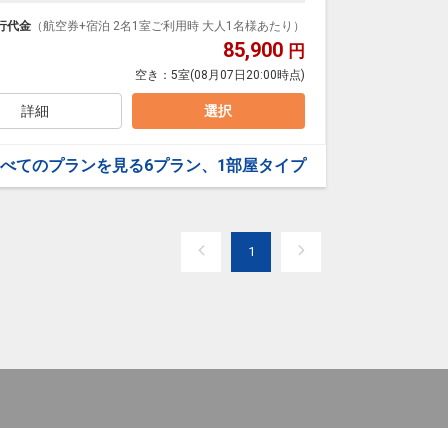
泊なども自由自在です。
ループ）確約！フライトマイル50%貯まります。
行代金
（航空券+宿泊 2名1室ご利用時 大人1名様あたり）
プランなどの追加（同時予約）が可能なプランもござ
85,900
円
空き：
5室
(08月07日20:00時点)
詳細
選択
べてのプランを見る
6プラン、1部屋タイプ
1