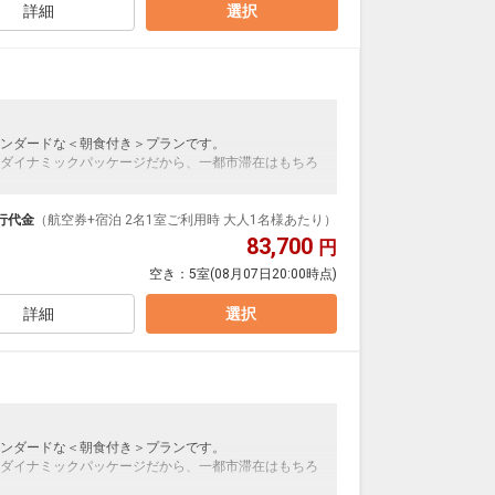
詳細
選択
ンダードな＜朝食付き＞プランです。
ダイナミックパッケージだから、一都市滞在はもちろ
泊なども自由自在です。
ループ）確約！フライトマイル50%貯まります。
行代金
（航空券+宿泊 2名1室ご利用時 大人1名様あたり）
プランなどの追加（同時予約）が可能なプランもござ
83,700
円
空き：
5室
(08月07日20:00時点)
詳細
選択
ンダードな＜朝食付き＞プランです。
ダイナミックパッケージだから、一都市滞在はもちろ