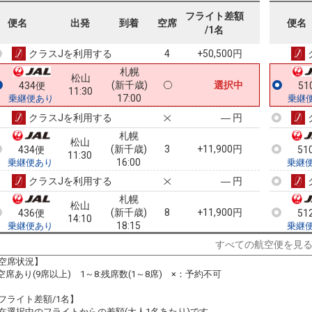
札幌
松山
フライト差額
(新千歳)
2
+15,100円
2300便
20
便名
出発
到着
空席
便名
11:05
/1名
14:25
乗継便あり
乗継
クラスJを利用する
+50,500円
4
札幌
松山
(新千歳)
選択中
434便
51
11:30
17:00
乗継便あり
乗継
クラスJを利用する
― 円
札幌
松山
(新千歳)
3
+11,900円
434便
51
11:30
16:00
乗継便あり
乗継
クラスJを利用する
― 円
札幌
松山
(新千歳)
8
+11,900円
436便
51
14:10
18:15
乗継便あり
乗継
クラスJを利用する
+47,300円
3
すべての航空便を見
空席状況】
札幌
松山
:空席あり(9席以上) 1～8:残席数(1～8席) ×：予約不可
(新千歳)
5
+28,400円
436便
51
14:10
19:15
乗継便あり
乗継
フライト差額/1名】
クラスJを利用する
+47,300円
在選択中のフライトからの差額(大人1名あたり)です。