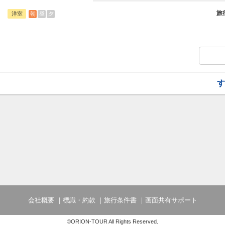
旅行期間中の1泊だけの宿泊や延泊・飛び
フライトは、安心のJAL（またはJALグ
旅
朝
昼
夕
洋室
オプションでレンタカーや現地交通・体験
います。
す
会社概要
標識・約款
旅行条件書
画面共有サポート
©ORION-TOUR All Rights Reserved.