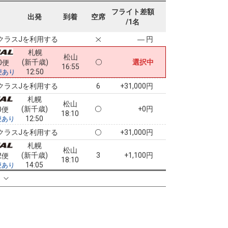
札幌
松山
フライト差額
(新千歳)
2
+25,200円
04便
出発
到着
空席
17:15
/1名
12:00
便あり
クラスJを利用する
― 円
札幌
松山
(新千歳)
選択中
0便
16:55
12:50
便あり
クラスJを利用する
+31,000円
6
札幌
松山
(新千歳)
+0円
0便
18:10
12:50
便あり
クラスJを利用する
+31,000円
札幌
松山
(新千歳)
3
+1,100円
2便
18:10
14:05
便あり
クラスJを利用する
+32,100円
る
3
札幌
松山
(新千歳)
2
+29,500円
6便
21:10
16:00
便あり
クラスJを利用する
― 円