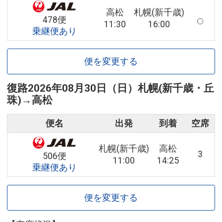
高松
札幌(新千歳)
478便
11:30
16:00
乗継便あり
便を変更する
復路
2026年08月30日（日）
札幌(新千歳・丘
珠)
→
高松
便名
出発
到着
空席
札幌(新千歳)
高松
3
506便
11:00
14:25
乗継便あり
便を変更する