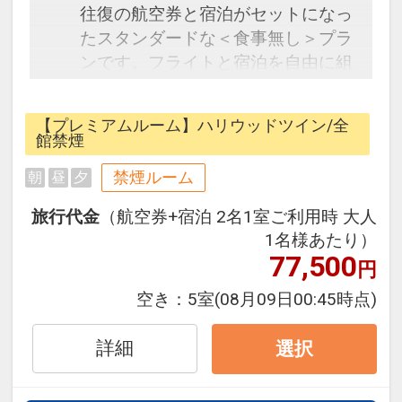
往復の航空券と宿泊がセットになっ
たスタンダードな＜食事無し＞プラ
ンです。フライトと宿泊を自由に組
み合わせできるダイナミックパッケ
ージだから、一都市滞在はもちろん
【プレミアムルーム】ハリウッドツイン/全
周遊旅行にも最適！
館禁煙
旅行期間中の1泊だけの宿泊や延
禁煙ルーム
朝
昼
夕
泊・飛び泊なども自由自在です。
フライトは、安心のJAL（または
旅行代金
（航空券+宿泊 2名1室ご利用時 大人
JALグループ）確約！フライトマイ
1名様あたり）
ル50%貯まります。
77,500
円
オプションでレンタカーや現地交
空き：
5室
(08月09日00:45時点)
通・体験プランなどの追加（同時予
約）が可能なプランもございます。
詳細
選択
【当ホテルご利用時のご案内と注意