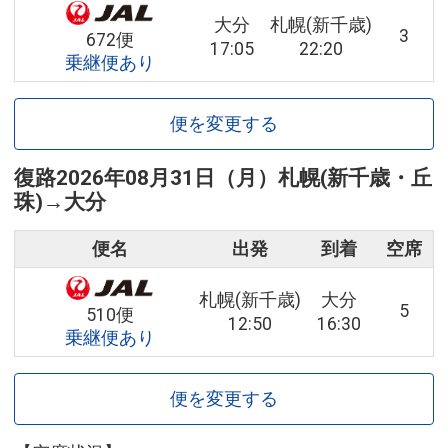
大分
札幌(新千歳)
3
672便
17:05
22:20
乗継便あり
便を変更する
復路
2026年08月31日（月）
札幌(新千歳・丘
珠)
→
大分
便名
出発
到着
空席
札幌(新千歳)
大分
5
510便
12:50
16:30
乗継便あり
便を変更する