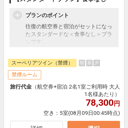
プランのポイント
往復の航空券と宿泊がセットになっ
たスタンダードな＜食事なし＞プラ
ンです。
フライトと宿泊を自由に組み合わせ
できるダイナミックパッケージだか
スーペリアツイン（禁煙）
朝
昼
夕
ら、一都市滞在はもちろん周遊旅行
にも最適！
禁煙ルーム
旅行期間中の1泊だけの宿泊や延
旅行代金
（航空券+宿泊 2名1室ご利用時 大人
泊・飛び泊なども自由自在です。
1名様あたり）
フライトは、安心のJAL（または
78,300
円
JALグループ）確約！フライトマイ
ル50%貯まります。
空き：
5室
(08月09日00:45時点)
オプションでレンタカーや現地交
通・体験プランなどの追加（同時予