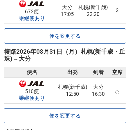
大分
札幌(新千歳)
3
672便
17:05
22:20
乗継便あり
便を変更する
復路
2026年08月31日（月）
札幌(新千歳・丘
珠)
→
大分
便名
出発
到着
空席
札幌(新千歳)
大分
510便
12:50
16:30
乗継便あり
便を変更する