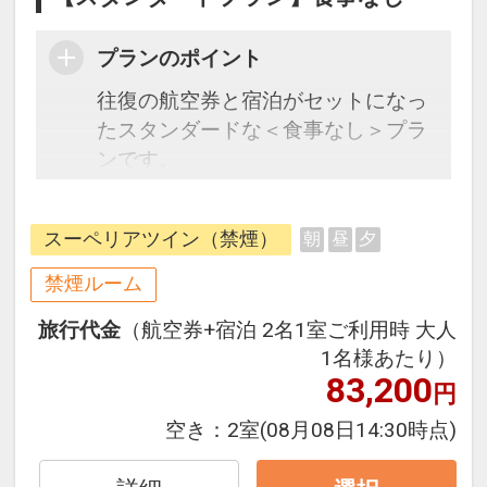
プランのポイント
往復の航空券と宿泊がセットになっ
たスタンダードな＜食事なし＞プラ
ンです。
フライトと宿泊を自由に組み合わせ
できるダイナミックパッケージだか
スーペリアツイン（禁煙）
朝
昼
夕
ら、一都市滞在はもちろん周遊旅行
にも最適！
禁煙ルーム
旅行期間中の1泊だけの宿泊や延
旅行代金
（航空券+宿泊 2名1室ご利用時 大人
泊・飛び泊なども自由自在です。
1名様あたり）
フライトは、安心のJAL（または
83,200
円
JALグループ）確約！フライトマイ
ル50%貯まります。
空き：
2室
(08月08日14:30時点)
オプションでレンタカーや現地交
通・体験プランなどの追加（同時予