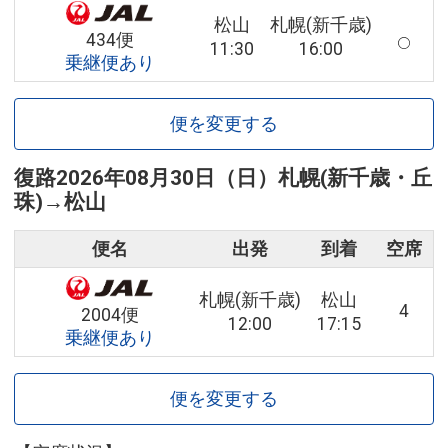
松山
札幌(新千歳)
434便
11:30
16:00
乗継便あり
便を変更する
復路
2026年08月30日（日）
札幌(新千歳・丘
珠)
→
松山
便名
出発
到着
空席
札幌(新千歳)
松山
4
2004便
12:00
17:15
乗継便あり
便を変更する