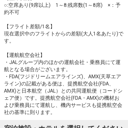
○:空席あり(9席以上) 1～8:残席数(1～8席) ×：予
約不可
【フライト差額/1名】
現在選択中のフライトからの差額(大人1名あたり)で
す。
【運航航空会社】
・JALグループ内のほかの運航会社・乗務員にて運
航となる場合がございます。
・FDA(フジドリームエアラインズ)、AMX(天草エア
ライン)の記載がある便は、提携航空会社(FDA、
AMX)と日本航空（JAL）との共同運航便（コードシ
ェア便）です。提携航空会社(FDA・AMX)の機材お
よび乗務員にて運航し、機内サービスも提携航空会
社の基準に則ります。