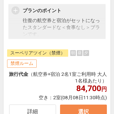
プランのポイント
往復の航空券と宿泊がセットになっ
たスタンダードな＜食事なし＞プラ
ンです。
フライトと宿泊を自由に組み合わせ
できるダイナミックパッケージだか
スーペリアツイン（禁煙）
朝
昼
夕
ら、一都市滞在はもちろん周遊旅行
にも最適！
禁煙ルーム
旅行期間中の1泊だけの宿泊や延
旅行代金
（航空券+宿泊 2名1室ご利用時 大人
泊・飛び泊なども自由自在です。
1名様あたり）
フライトは、安心のJAL（または
84,700
円
JALグループ）確約！フライトマイ
ル50%貯まります。
空き：
2室
(08月08日11:30時点)
オプションでレンタカーや現地交
通・体験プランなどの追加（同時予
詳細
選択