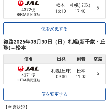
松本
札幌(丘珠)
6
4372便
16:10
17:40
※FDA共同運航
便を変更する
復路
2026年08月30日（日）
札幌(新千歳・丘
珠)
→
松本
便名
出発
到着
空席
札幌(丘珠)
松本
6
4371便
09:30
11:05
※FDA共同運航
便を変更する
【空席状況】