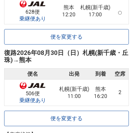
熊本
札幌(新千歳)
628便
12:20
17:00
乗継便あり
便を変更する
復路
2026年08月30日（日）
札幌(新千歳・丘
珠)
→
熊本
便名
出発
到着
空席
札幌(新千歳)
熊本
2
506便
11:00
16:20
乗継便あり
便を変更する