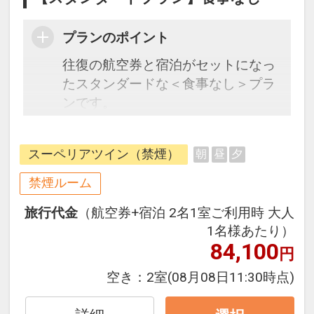
プランのポイント
往復の航空券と宿泊がセットになっ
たスタンダードな＜食事なし＞プラ
ンです。
フライトと宿泊を自由に組み合わせ
できるダイナミックパッケージだか
スーペリアツイン（禁煙）
朝
昼
夕
ら、一都市滞在はもちろん周遊旅行
にも最適！
禁煙ルーム
旅行期間中の1泊だけの宿泊や延
旅行代金
（航空券+宿泊 2名1室ご利用時 大人
泊・飛び泊なども自由自在です。
1名様あたり）
フライトは、安心のJAL（または
84,100
円
JALグループ）確約！フライトマイ
ル50%貯まります。
空き：
2室
(08月08日11:30時点)
オプションでレンタカーや現地交
通・体験プランなどの追加（同時予