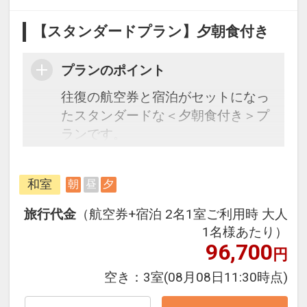
【スタンダードプラン】夕朝食付き
プランのポイント
往復の航空券と宿泊がセットになっ
たスタンダードな＜夕朝食付き＞プ
ランです。
フライトと宿泊を自由に組み合わせ
できるダイナミックパッケージだか
和室
朝
昼
夕
ら、一都市滞在はもちろん周遊旅行
にも最適！
旅行代金
（航空券+宿泊 2名1室ご利用時 大人
旅行期間中の1泊だけの宿泊や延
1名様あたり）
泊・飛び泊なども自由自在です。
96,700
円
フライトは、安心のJAL（または
空き：
3室
(08月08日11:30時点)
JALグループ）確約！フライトマイ
ル50%貯まります。