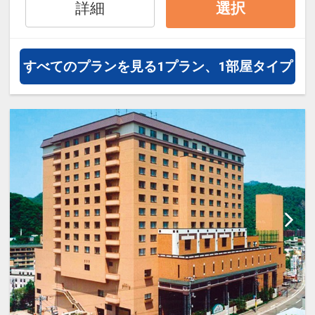
詳細
選択
オプションでレンタカーや現地交
通・体験プランなどの追加（同時予
約）が可能なプランもございます。
すべてのプランを見る
1プラン、1部屋タイプ
1～5歳の添い寝のお子様は、施設使
用料としてお一人様2,750円が別途
お支払い下さい(現地払い)