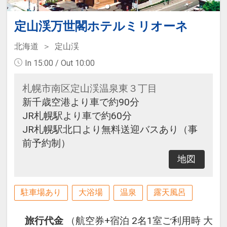
定山渓万世閣ホテルミリオーネ
北海道
定山渓
In 15:00 / Out 10:00
札幌市南区定山渓温泉東３丁目
新千歳空港より車で約90分
JR札幌駅より車で約60分
JR札幌駅北口より無料送迎バスあり（事
前予約制）
地図
駐車場あり
大浴場
温泉
露天風呂
旅行代金
（航空券+宿泊 2名1室ご利用時 大