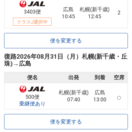
広島
札幌(新千歳)
3403便
2
10:45
12:45
クラスJ選択中
便を変更する
復路
2026年08月31日（月）
札幌(新千歳・丘
珠)
→
広島
便名
出発
到着
空席
札幌(新千歳)
広島
500便
07:40
13:00
乗継便あり
便を変更する