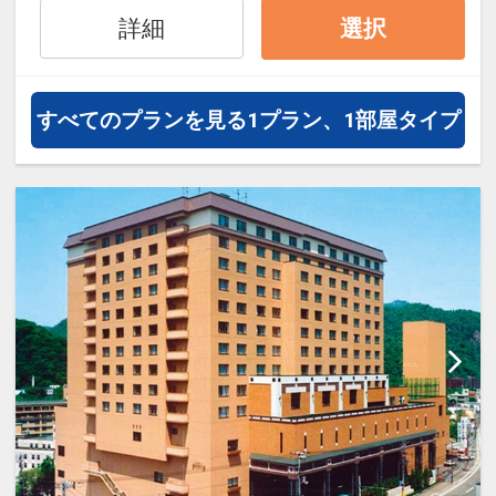
ル50%貯まります。
詳細
選択
オプションでレンタカーや現地交
通・体験プランなどの追加（同時予
約）が可能なプランもございます。
すべてのプランを見る
1プラン、1部屋タイプ
1～5歳の添い寝のお子様は、施設使
用料としてお一人様2,750円が別途
お支払い下さい(現地払い)