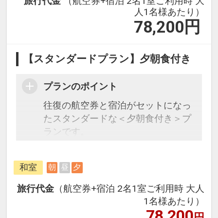
旅行代金
（航空券+宿泊 2名1室ご利用時 大
人1名様あたり）
78,200
円
【スタンダードプラン】夕朝食付き
プランのポイント
往復の航空券と宿泊がセットになっ
たスタンダードな＜夕朝食付き＞プ
ランです。
フライトと宿泊を自由に組み合わせ
できるダイナミックパッケージだか
和室
朝
昼
夕
ら、一都市滞在はもちろん周遊旅行
にも最適！
旅行代金
（航空券+宿泊 2名1室ご利用時 大人
旅行期間中の1泊だけの宿泊や延
1名様あたり）
泊・飛び泊なども自由自在です。
78,200
円