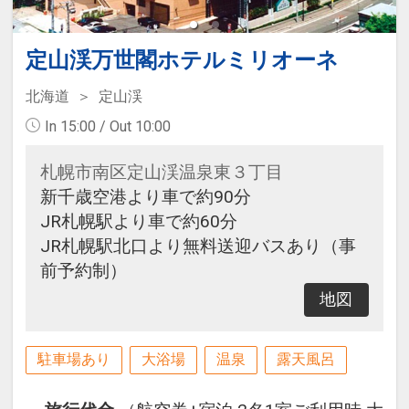
定山渓万世閣ホテルミリオーネ
北海道
定山渓
In 15:00 / Out 10:00
札幌市南区定山渓温泉東３丁目
新千歳空港より車で約90分
JR札幌駅より車で約60分
JR札幌駅北口より無料送迎バスあり（事
前予約制）
地図
駐車場あり
大浴場
温泉
露天風呂