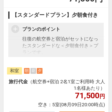
【スタンダードプラン】夕朝食付き
プランのポイント
往復の航空券と宿泊がセットになっ
たスタンダードな＜夕朝食付き＞プ
ランです。
フライトと宿泊を自由に組み合わせ
できるダイナミックパッケージだか
和室
朝
昼
夕
ら、一都市滞在はもちろん周遊旅行
にも最適！
旅行代金
（航空券+宿泊 2名1室ご利用時 大人
旅行期間中の1泊だけの宿泊や延
1名様あたり）
泊・飛び泊なども自由自在です。
71,500
円
フライトは、安心のJAL（または
空き：
5室
(08月09日20:00時点)
JALグループ）確約！フライトマイ