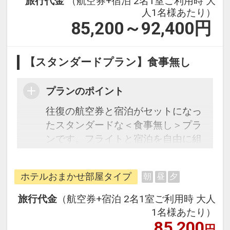
旅行代金
（航空券+宿泊 2名1室ご利用時 大
人1名様あたり）
85,200～92,400
円
【スタンダードプラン】食事無し
プランのポイント
往復の航空券と宿泊がセットになっ
たスタンダードな＜食事無し＞プラ
ンです。フライトと宿泊を自由に組
み合わせできるダイナミックパッケ
ージだから、一都市滞在はもちろん
ホテルおまかせ部屋タイプ
朝
昼
夕
周遊旅行にも最適！
旅行期間中の1泊だけの宿泊や延
旅行代金
（航空券+宿泊 2名1室ご利用時 大人
泊・飛び泊なども自由自在です。
1名様あたり）
フライトは、安心のJAL（または
85,200
円