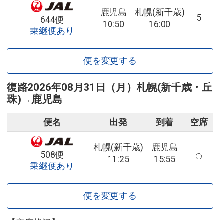
鹿児島
札幌(新千歳)
5
644便
10:50
16:00
乗継便あり
便を変更する
復路
2026年08月31日（月）
札幌(新千歳・丘
珠)
→
鹿児島
便名
出発
到着
空席
札幌(新千歳)
鹿児島
508便
11:25
15:55
乗継便あり
便を変更する