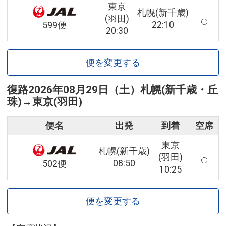
東京
札幌(新千歳)
(羽田)
22:10
599便
20:30
便を変更する
復路
2026年08月29日（土）
札幌(新千歳・丘
珠)
→
東京(羽田)
便名
出発
到着
空席
東京
札幌(新千歳)
(羽田)
08:50
502便
10:25
便を変更する