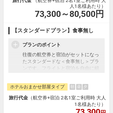
旅行代金
（航空券+宿泊 2名1室ご利用時 大
人1名様あたり）
73,300～80,500
円
【スタンダードプラン】食事無し
プランのポイント
往復の航空券と宿泊がセットになっ
たスタンダードな＜食事無し＞プラ
ンです。フライトと宿泊を自由に組
み合わせできるダイナミックパッケ
ージだから、一都市滞在はもちろん
ホテルおまかせ部屋タイプ
朝
昼
夕
周遊旅行にも最適！
旅行期間中の1泊だけの宿泊や延
旅行代金
（航空券+宿泊 2名1室ご利用時 大人
泊・飛び泊なども自由自在です。
1名様あたり）
フライトは、安心のJAL（または
73,300
円