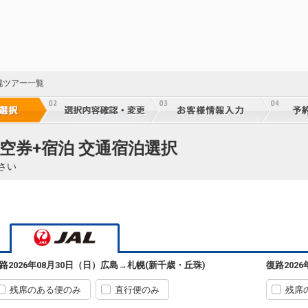
札幌
広島
(新千歳)
+5,000円
252便
幌ツアー一覧
07:35
11:20
乗継便あり
クラスJを利用する
+11,200円
3
札幌
広島
(新千歳)
+4,200円
252便
空券+宿泊 交通宿泊選択
07:35
11:55
乗継便あり
さい
クラスJを利用する
+10,200円
札幌
広島
(新千歳)
+4,200円
59
252便
07:35
13:05
乗継
乗継便あり
クラスJを利用する
+10,200円
8
札幌
広島
路
2026年08月30日（日）
広島
→
札幌(新千歳・丘珠)
復路
202
(新千歳)
+6,500円
59
254便
09:30
13:05
乗継
乗継便あり
残席のある便のみ
直行便のみ
残席
クラスJを利用する
+21,500円
3