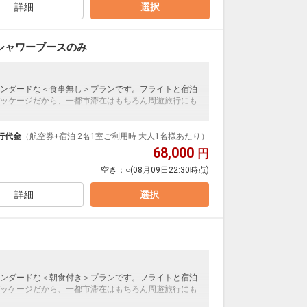
詳細
選択
シャワーブースのみ
ンダードな＜食事無し＞プランです。フライトと宿泊
ッケージだから、一都市滞在はもちろん周遊旅行にも
泊なども自由自在です。
ループ）確約！フライトマイル50%貯まります。
行代金
（航空券+宿泊 2名1室ご利用時 大人1名様あたり）
プランなどの追加（同時予約）が可能なプランもござ
68,000
円
空き：
○
(08月09日22:30時点)
詳細
選択
ンダードな＜朝食付き＞プランです。フライトと宿泊
ッケージだから、一都市滞在はもちろん周遊旅行にも