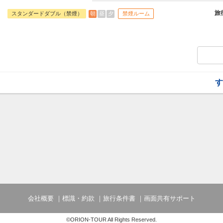
旅行期間中の1泊だけの宿泊や延泊・飛び
フライトは、安心のJAL（またはJALグ
旅
朝
昼
夕
スタンダードダブル（禁煙）
禁煙ルーム
オプションでレンタカーや現地交通・体験
います。
す
会社概要
標識・約款
旅行条件書
画面共有サポート
©ORION-TOUR All Rights Reserved.