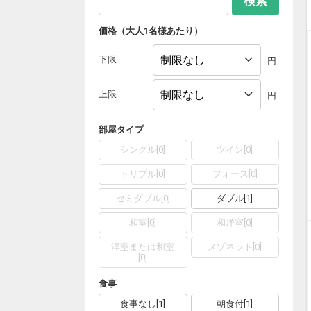
検索
価格（大人1名様あたり）
下限
円
上限
円
部屋タイプ
シングル
[
0
]
ツイン
[
0
]
トリプル
[
0
]
フォース
[
0
]
セミダブル
[
0
]
ダブル
[
1
]
和室
[
0
]
和洋室
[
0
]
洋室または和室
メゾネット
[
0
]
[
0
]
食事
食事なし
[
1
]
朝食付
[
1
]