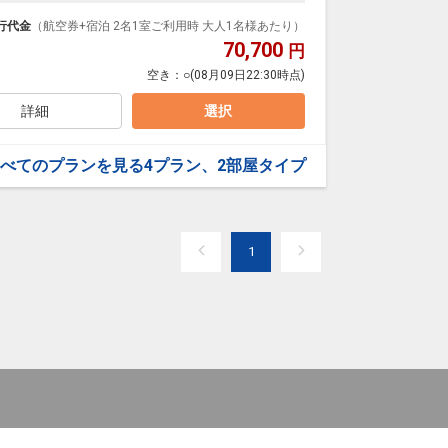
泊なども自由自在です。
ループ）確約！フライトマイル50%貯まります。
行代金
（航空券+宿泊 2名1室ご利用時 大人1名様あたり）
プランなどの追加（同時予約）が可能なプランもござ
70,700
円
空き：
○
(08月09日22:30時点)
詳細
選択
べてのプランを見る
4プラン、2部屋タイプ
1