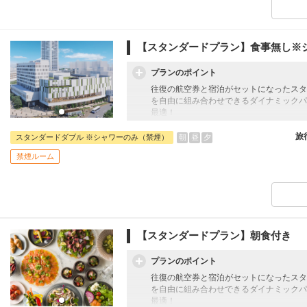
【スタンダードプラン】食事無し※
プランのポイント
往復の航空券と宿泊がセットになったスタ
を自由に組み合わせできるダイナミックパ
最適！
旅行期間中の1泊だけの宿泊や延泊・飛び
フライトは、安心のJAL（またはJALグ
旅
朝
昼
夕
スタンダードダブル ※シャワーのみ（禁煙）
オプションでレンタカーや現地交通・体験
禁煙ルーム
います。
【スタンダードプラン】朝食付き
プランのポイント
往復の航空券と宿泊がセットになったスタ
を自由に組み合わせできるダイナミックパ
最適！