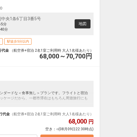
クラスJを利用する
+37,600円
札幌
00
広島
(新千歳)
2
+4,600円
0便
21:15
中央1条6丁目3番5号
17:15
便あり
地図
歩5分
クラスJを利用する
+37,600円
3
40分
場
駅徒歩5分以内
行代金
（航空券+宿泊 2名1室ご利用時 大人1名様あたり）
68,000～70,700
円
ンダードな＜食事無し＞プランです。フライトと宿泊
ッケージだから、一都市滞在はもちろん周遊旅行にも
泊なども自由自在です。
ループ）確約！フライトマイル50%貯まります。
行代金
（航空券+宿泊 2名1室ご利用時 大人1名様あたり）
プランなどの追加（同時予約）が可能なプランもござ
68,000
円
空き：
○
(08月09日22:30時点)