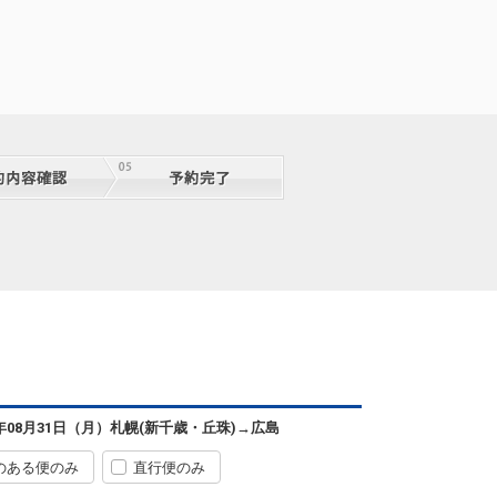
札幌
広島
(新千歳)
+2,400円
0便
11:30
07:35
便あり
クラスJを利用する
+61,200円
6
札幌
広島
6年08月31日（月）
札幌(新千歳・丘珠)
→
広島
(新千歳)
+0円
0便
13:00
07:35
便あり
のある便のみ
直行便のみ
クラスJを利用する
+58,900円
4