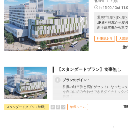
北海道
札幌
In 15:00 / Out 11:
52
札幌市厚別区厚別
乗継
JR新札幌駅から徒
新千歳空港から車で
駐車場あり
大浴
旅
【スタンダードプラン】食事無し
プランのポイント
往復の航空券と宿泊がセットになったスタ
を自由に組み合わせできるダイナミックパ
最適！
旅行期間中の1泊だけの宿泊や延泊・飛び
フライトは、安心のJAL（またはJALグ
旅
朝
昼
夕
スタンダードダブル（禁煙）
禁煙ルーム
オプションでレンタカーや現地交通・体験
います。