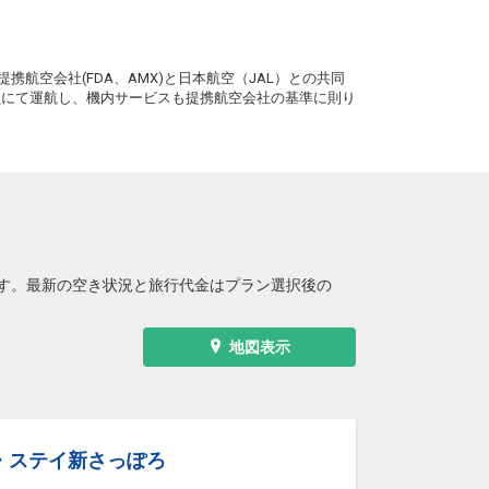
札幌
広島
(新千歳)
3
+30,300円
17:15
06便
。
15:15
携航空会社(FDA、AMX)と日本航空（JAL）との共同
クラスJを利用する
+8,700円
2
務員にて運航し、機内サービスも提携航空会社の基準に則り
札幌
広島
(新千歳)
+3,500円
4便
19:45
15:15
便あり
クラスJを利用する
― 円
札幌
広島
(新千歳)
+3,500円
6便
19:45
16:00
便あり
す。最新の空き状況と旅行代金はプラン選択後の
クラスJを利用する
+62,300円
5
札幌
広島
(新千歳)
7
+1,100円
6便
地図表示
21:15
16:00
便あり
クラスJを利用する
+19,500円
7
札幌
広島
(新千歳)
+1,100円
8便
21:15
・ステイ新さっぽろ
17:00
便あり