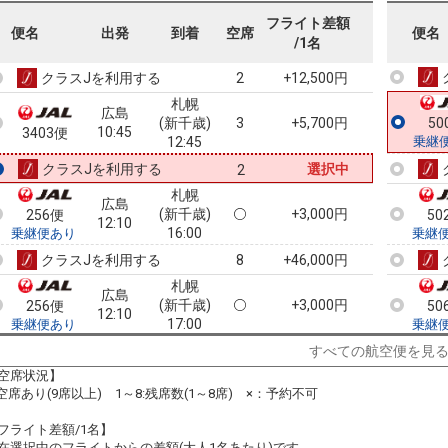
札幌
広島
フライト差額
(新千歳)
+6,500円
50
便名
254便
出発
到着
空席
便名
09:30
/1名
14:15
乗継
乗継便あり
クラスJを利用する
+12,500円
2
札幌
広島
(新千歳)
3
+5,700円
50
10:45
3403便
12:45
乗継
クラスJを利用する
選択中
2
札幌
広島
(新千歳)
+3,000円
256便
50
12:10
16:00
乗継便あり
乗継
クラスJを利用する
+46,000円
8
札幌
広島
(新千歳)
+3,000円
256便
50
12:10
17:00
乗継便あり
乗継
クラスJを利用する
+46,000円
8
すべての航空便を見
空席状況】
札幌
広島
:空席あり(9席以上) 1～8:残席数(1～8席) ×：予約不可
(新千歳)
+5,300円
258便
50
13:40
18:15
乗継便あり
乗継
フライト差額/1名】
クラスJを利用する
+48,300円
5
在選択中のフライトからの差額(大人1名あたり)です。