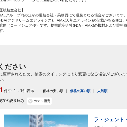
札幌
広島
運航航空会社】
(新千歳)
+5,300円
262便
16:15
34
JALグループ内のほかの運航会社・乗務員にて運航となる場合がございます
21:30
乗継便あり
FDA(フジドリームエアラインズ)、AMX(天草エアライン)の記載がある便は、提
クラスJを利用する
+48,300円
7
航便（コードシェア便）です。提携航空会社(FDA・AMX)の機材および乗
す。
札幌
広島
(新千歳)
+16,600円
262便
51
16:15
20:15
乗継便あり
乗継
クラスJを利用する
+48,300円
6
札幌
広島
(新千歳)
7
+4,200円
264便
51
ください
18:05
22:10
乗継便あり
乗継
に更新されるため、検索のタイミングにより変更になる場合がございま
クラスJを利用する
+47,200円
4
い。
札幌
広島
1
(新千歳)
+4,200円
264便
51
件中
1～1件表示
18:05
価格の安い順
価格の高い順
人気順
22:20
乗継便あり
乗継
現在の絞り込み
ホテル指定
クラスJを利用する
+19,100円
5
51
ラ・ジェント
乗継