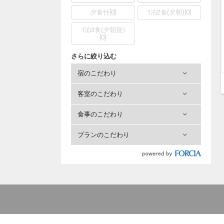
夕食付
[
0
]
1泊2食(夕朝)
[
0
]
1泊3食(夕朝昼)
[
0
]
さらに絞り込む
宿のこだわり
客室のこだわり
食事のこだわり
プランのこだわり