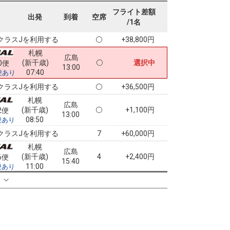
札幌
広島
フライト差額
(新千歳)
+2,400円
0便
出発
到着
空席
11:30
/1名
07:40
便あり
クラスJを利用する
+38,800円
札幌
広島
(新千歳)
選択中
0便
13:00
07:40
便あり
クラスJを利用する
+36,500円
札幌
広島
(新千歳)
+1,100円
2便
13:00
08:50
便あり
クラスJを利用する
+60,000円
7
札幌
広島
(新千歳)
4
+2,400円
6便
15:40
11:00
便あり
クラスJを利用する
+61,200円
る
4
札幌
広島
(新千歳)
+2,400円
8便
15:40
11:25
便あり
クラスJを利用する
+61,200円
4